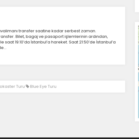
avalimanı transfer saatine kadar serbest zaman.
ransfer. Bilet, bagaj ve pasaport işlemlerinin ardından,
ile saat 19:10’da İstanbul’a hareket. Saat 21:50’de İstanbul’a
yle…
rokaster Turu
Blue Eye Turu