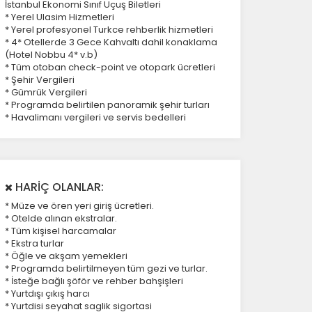
İstanbul Ekonomi Sınıf Uçuş Biletleri
* Yerel Ulasim Hizmetleri
* Yerel profesyonel Turkce rehberlik hizmetleri
* 4* Otellerde 3 Gece Kahvaltı dahil konaklama
(Hotel Nobbu 4* v.b)
* Tüm otoban check-point ve otopark ücretleri
* Şehir Vergileri
* Gümrük Vergileri
* Programda belirtilen panoramik şehir turları
* Havalimanı vergileri ve servis bedelleri
HARİÇ OLANLAR:
* Müze ve ören yeri giriş ücretleri.
* Otelde alınan ekstralar.
* Tüm kişisel harcamalar
* Ekstra turlar
* Öğle ve akşam yemekleri
* Programda belirtilmeyen tüm gezi ve turlar.
* İsteğe bağlı şöför ve rehber bahşişleri
* Yurtdışı çıkış harcı
* Yurtdisi seyahat saglik sigortasi