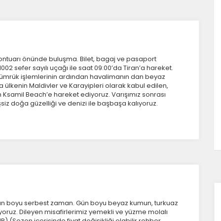
orunlu Çerezler
HER ZAMAN AKTIF
urum yönetimi, güvenlik ve temel site işlevleri için gereklidir. Bu
rezler olmadan site düzgün çalışmaz ve devre dışı bırakılamaz.
 Kontuarı önünde buluşma. Bilet, bagaj ve pasaport
002 sefer sayılı uçağı ile saat 09:00’da Tiran’a hareket.
 gümrük işlemlerinin ardından havalimanın dan beyaz
 ülkenin Maldivler ve Karayipleri olarak kabul edilen,
statistik Çerezleri
en Ksamil Beach’e hareket ediyoruz. Varışımız sonrası
yaretçilerin siteyi nasıl kullandığını anonim olarak ölçeriz. Hangi
siz doğa güzelliği ve denizi ile başbaşa kalıyoruz.
yfaların popüler olduğunu ve kullanıcıların nerede zorluk
şadığını anlamamıza yardımcı olur.
azarlama Çerezleri
ze ve ilgi alanlarınıza uygun reklamlar göstermek için kullanılır.
apatırsanız reklamları görmeye devam edersiniz, ancak daha
 alakalı olabilirler.
gün boyu serbest zaman. Gün boyu beyaz kumun, turkuaz
ıyoruz. Dileyen misafirlerimiz yemekli ve yüzme molalı
) (Sezon içerisinde fiyat değişikliği olabilir,rehber