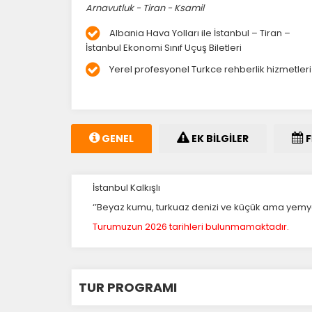
Arnavutluk - Tiran - Ksamil
Albania Hava Yolları ile İstanbul – Tiran –
İstanbul Ekonomi Sınıf Uçuş Biletleri
Yerel profesyonel Turkce rehberlik hizmetleri
GENEL
EK BİLGİLER
F
İstanbul Kalkışlı
‘’Beyaz kumu, turkuaz denizi ve küçük ama yemyeşi
Turumuzun 2026 tarihleri bulunmamaktadır.
Ç
Si
ta
pa
TUR PROGRAMI
um
çe