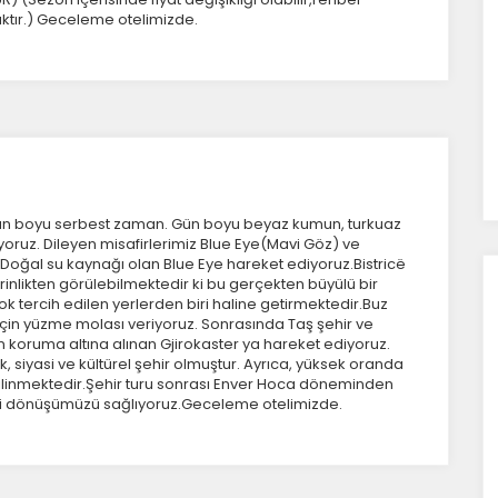
aktır.) Geceleme otelimizde.
Tümünü Reddet
Tümünü Kabul Et
Tercihleri Kaydet
gün boyu serbest zaman. Gün boyu beyaz kumun, turkuaz
ıyoruz. Dileyen misafirlerimiz Blue Eye(Mavi Göz) ve
rak Doğal su kaynağı olan Blue Eye hareket ediyoruz.Bistricë
inlikten görülebilmektedir ki bu gerçekten büyülü bir
k tercih edilen yerlerden biri haline getirmektedir.Buz
 için yüzme molası veriyoruz. Sonrasında Taş şehir ve
koruma altına alınan Gjirokaster ya hareket ediyoruz.
siyasi ve kültürel şehir olmuştur. Ayrıca, yüksek oranda
bilinmektedir.Şehir turu sonrası Enver Hoca döneminden
eri dönüşümüzü sağlıyoruz.Geceleme otelimizde.