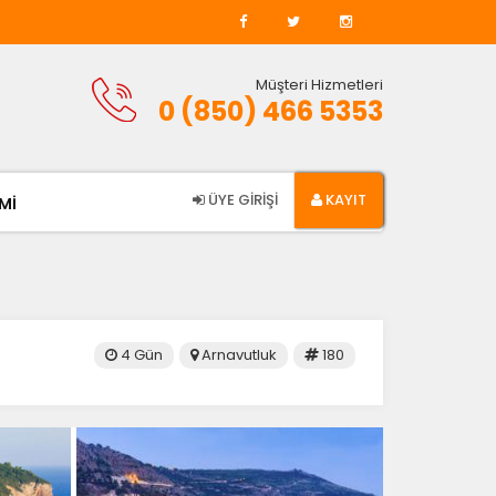
Müşteri Hizmetleri
0 (850) 466 5353
ÜYE GİRİŞİ
KAYIT
Mİ
4 Gün
Arnavutluk
180