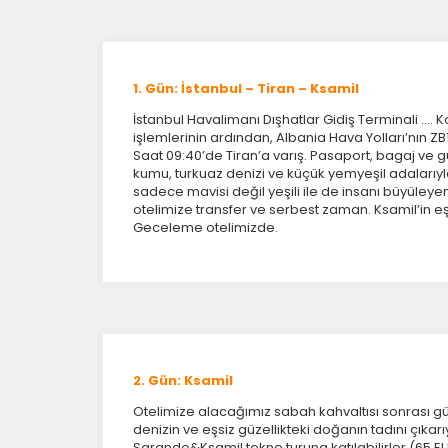
Z
1. Gün: İstanbul – Tiran – Ksamil
Ot
çe
İstanbul Havalimanı Dışhatlar Gidiş Terminali ….
işlemlerinin ardından, Albania Hava Yolları’nın ZB1
Saat 09:40’de Tiran’a varış. Pasaport, bagaj ve
kumu, turkuaz denizi ve küçük yemyeşil adalarıyla
İ
sadece mavisi değil yeşili ile de insanı büyüley
Zi
otelimize transfer ve serbest zaman. Ksamil’in eş
Geceleme otelimizde.
sa
ya
P
Si
K
az
2. Gün: Ksamil
Otelimize alacağımız sabah kahvaltısı sonrası 
denizin ve eşsiz güzellikteki doğanın tadını çıkar
Sarande&Ksamil tekne turuna katılabilirler.(65 EUR