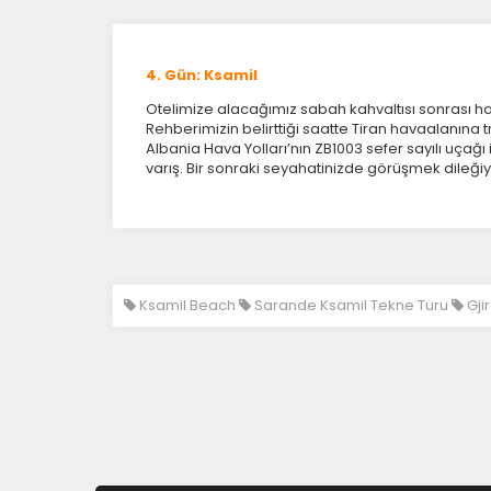
4. Gün: Ksamil
Otelimize alacağımız sabah kahvaltısı sonrası h
Rehberimizin belirttiği saatte Tiran havaalanına t
Albania Hava Yolları’nın ZB1003 sefer sayılı uçağı 
varış. Bir sonraki seyahatinizde görüşmek dileği
Ksamil Beach
Sarande Ksamil Tekne Turu
Gji