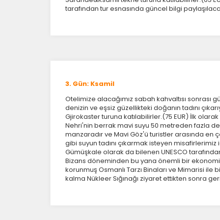
tarafından tur esnasında güncel bilgi paylaşılac
3. Gün: Ksamil
Otelimize alacağımız sabah kahvaltısı sonrası 
denizin ve eşsiz güzellikteki doğanın tadını çıkar
Gjirokaster turuna katılabilirler.(75 EUR) İlk ola
Nehri'nin berrak mavi suyu 50 metreden fazla der
manzaradır ve Mavi Göz'ü turistler arasında en ço
gibi suyun tadını çıkarmak isteyen misafirlerimiz
Gümüşkale olarak da bilenen UNESCO tarafından 
Bizans döneminden bu yana önemli bir ekonomik, 
korunmuş Osmanlı Tarzı Binaları ve Mimarisi ile 
kalma Nükleer Sığınağı ziyaret ettikten sonra g