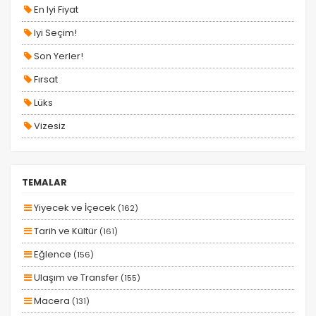
En Iyi Fiyat
VİZESİZ TURLAR
Iyi Seçim!
YURT İÇİ TURLAR
Son Yerler!
Fırsat
Lüks
Vizesiz
Kesin Çıkışlı
Erken Rezervasyon
TEMALAR
Size Özel
Yiyecek ve İçecek
(162)
Planlanan
Tarih ve Kültür
(161)
Otobüs Ile
Eğlence
(156)
Uçak Ile
Ulaşım ve Transfer
(155)
Ekstralar Dahil
Macera
(131)