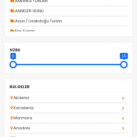
AMERİKA TURLARI
ANNELER GÜNÜ
Asya / Uzakdoğu Turları
Fas Turları
Tercihleri Kaydet
GÜNÜBİRLİK TURLAR
SÜRE
H. Gap - Doğu Anadolu Turları
0
15
H. Karadeniz Turları
HAFTA SONU TURLARI
Kadınlar Gününe Özel Turlar
BöLGELER
KARTALKAYA TRANSFERİ
Akdeniz
KASIM ARA TATİL
Karadeniz
Kurban Bayramı Turları
Marmara
Kuzey Afrika ve Ortadoğu Turları
Anadolu
MARMARA BÖLGESİ TURU