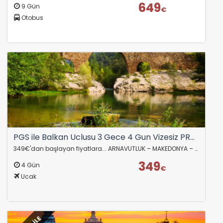
649
9 Gün
€
Otobus
PGS ile Balkan Uclusu 3 Gece 4 Gun Vizesiz PRN-PRN
349€'dan başlayan fiyatlara... ARNAVUTLUK – MAKEDONYA – KOSOVA ZORUNLU EKSTRA ÖDEME YOK 3 ÜLKE - 3 BAŞKENT Tiran–Elbasan–Struga–Ohrid–Resne–Bitola(Manastır)–Tetova(Kalkandelen)–Üsküp–Priştina–Prizren…
349
4 Gün
€
Ucak