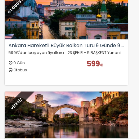
OTOBÜS İLE
Ankara Hareketli Büyük Balkan Turu 9 Günde 9 Ülke
599€'dan başlayan fiyatlara... 23 ŞEHİR – 5 BAŞKENT Yunanistan - Makedonya – Kosova – Arnavutluk – Karadağ - Hırvatistan – Bosna Hersek – Sırbistan – Bulgaristan…
599
9 Gün
€
Otobus
VİZESİZ