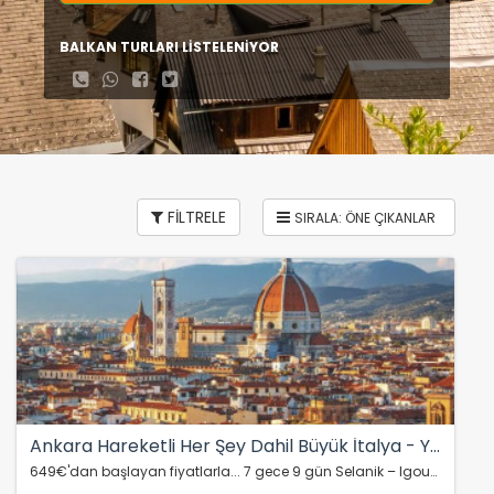
BALKAN TURLARI LİSTELENİYOR
FİLTRELE
Ankara Hareketli Her Şey Dahil Büyük İtalya - Yunanistan - Balkan Turu
649€'dan başlayan fiyatlarla... 7 gece 9 gün Selanik – Igoumenitsa – Napoli – Roma - Floransa – Pisa - Venedik – Milano – Verona – Garda - Ljublijana- Belgrad-…