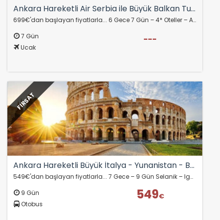
Ankara Hareketli Air Serbia ile Büyük Balkan Turu 6 Ülke Vizesiz BEG-BEG
699€'dan başlayan fiyatlarla... 6 Gece 7 Gün – 4* Oteller – Akşam Yemekleri Dahil EKSTRA TUR YOK – HERŞEY DAHİL !!!! KOSOVALI PROGRAM Medeniyetlerin, Kültürlerin…
7 Gün
---
Ucak
FIRSAT
ÇEREZ KULLANIM AYARLARINIZ
Ankara Hareketli Büyük İtalya - Yunanistan - Balkan Turu
Çerez tercihlerinizi
belirleyin
.
549€'dan başlayan fiyatlarla... 7 Gece – 9 Gün Selanik – Igoumenitsa – Napoli – Pompei – Roma - Floransa – Pisa – Siena - Venedik – Milano – Verona –Ljublijana-…
Daha fazla bilgi için
KVKK bilgilendirmemizi
,
çerez
549
9 Gün
kullanım
ve
gizlilik koşullarını
inceleyebilirsiniz.
€
Otobus