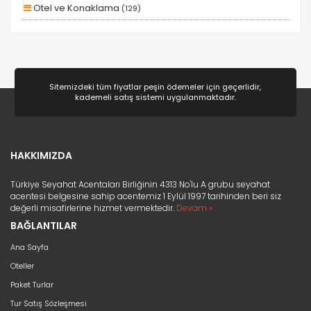
Otel ve Konaklama
(129)
Aile ve Çocuklar
(128)
Doğa ve Spor
(80)
Deniz
(41)
Sitemizdeki tüm fiyatlar peşin ödemeler için geçerlidir,
kademeli satış sistemi uygulanmaktadır.
Lüks ve Konfor
(25)
Romantizm ve Balayı
(22)
Ek Hizmetler
(11)
HAKKIMIZDA
Kayak ve Kış Sporları
(9)
Türkiye Seyahat Acentaları Birliğinin 4313 No'lu A grubu seyahat
Eğitim
(2)
acentesi belgesine sahip acentemiz 1 Eylül 1997 tarihinden beri siz
değerli misafirlerine hizmet vermektedir.
Devam »
Sağlık ve Güzellik
(2)
BAĞLANTILAR
Ana Sayfa
Oteller
Paket Turlar
Tur Satış Sözleşmesi