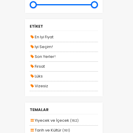
YURT İÇİ TURLAR
Ege
Asya / Uzakdoğu
ETİKET
En Iyi Fiyat
Iyi Seçim!
Son Yerler!
Fırsat
Lüks
Vizesiz
Kesin Çıkışlı
Erken Rezervasyon
TEMALAR
Size Özel
Yiyecek ve İçecek
(162)
Planlanan
Tarih ve Kültür
(161)