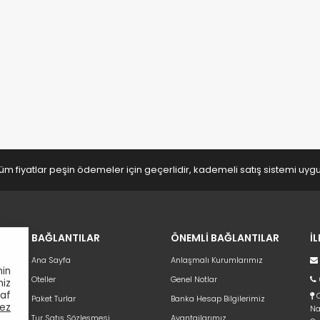
üm fiyatlar peşin ödemeler için geçerlidir, kademeli satış sistemi uy
BAĞLANTILAR
ÖNEMLİ BAĞLANTILAR
İ
Ana Sayfa
Anlaşmalı Kurumlarımız
nin
Oteller
Genel Notlar
niz
raf
C
Paket Turlar
Banka Hesap Bilgilerimiz
ez
Na
Tur Satış Sözleşmesi
Avantajlarımız