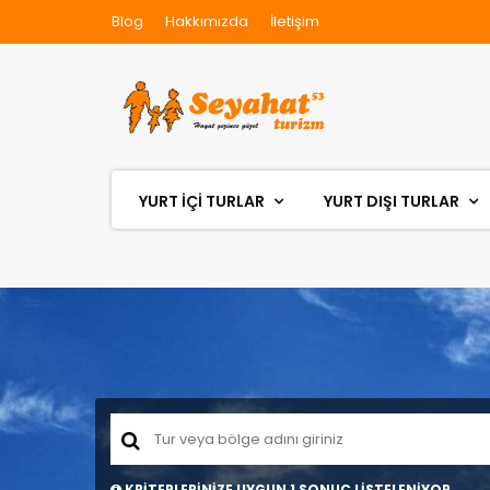
Blog
Hakkımızda
İletişim
YURT İÇİ TURLAR
YURT DIŞI TURLAR
KRİTERLERİNİZE UYGUN 1 SONUÇ LİSTELENİYOR