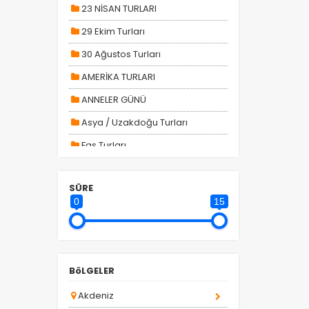
23 NİSAN TURLARI
29 Ekim Turları
30 Ağustos Turları
AMERİKA TURLARI
ANNELER GÜNÜ
Asya / Uzakdoğu Turları
Fas Turları
GÜNÜBİRLİK TURLAR
SÜRE
la
H. Gap - Doğu Anadolu Turları
0
15
H. Karadeniz Turları
HAFTA SONU TURLARI
Kadınlar Gününe Özel Turlar
BöLGELER
KARTALKAYA TRANSFERİ
Akdeniz
KASIM ARA TATİL