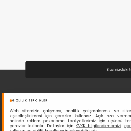
Sitemizdeki t
HAKKIMIZDA
GIZLILIK TERCIHLERI
Türkiye Seyahat Acentaları Birliğinin 4313 No'lu A grubu
Web sitemizin çalışması, analitik çalışmalarımız ve site
seyahat acentesi belgesine sahip acentemiz 1 Eylül 1997
kişiselleştirilmesi için çerezler kullanırız. Açık rıza verme
tarihinden beri siz değerli misafirlerine hizmet
halinde reklam pazarlama faaliyetlerimiz için üçüncü ta
vermektedir.
Devam »
çerezler kullanılır. Detaylar için
KVKK bilgilendirmemizi
,
çer
kullanım
ve
gizlilik koşullarını
inceleyebilirsiniz.