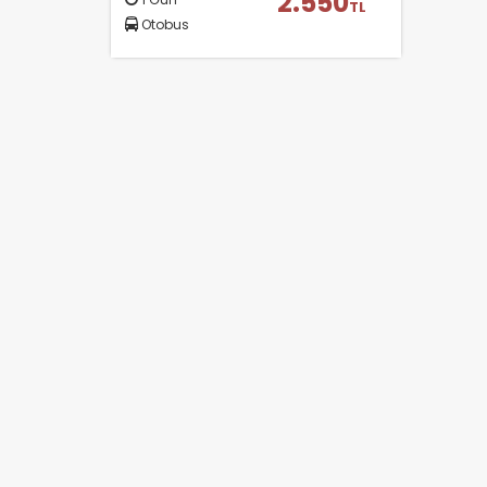
2.550
TL
Otobus
Ç
Si
ta
pa
um
çe
Z
Ot
çe