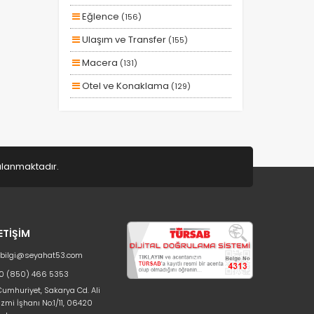
Otobüs Ile
Eğlence
(156)
Uçak Ile
Ulaşım ve Transfer
(155)
Ekstralar Dahil
Macera
(131)
Otel ve Konaklama
(129)
Aile ve Çocuklar
(128)
Doğa ve Spor
(80)
Deniz
(41)
gulanmaktadır.
Lüks ve Konfor
(25)
Romantizm ve Balayı
(22)
Ek Hizmetler
(11)
LETİŞİM
Kayak ve Kış Sporları
(9)
bilgi@seyahat53.com
Eğitim
(2)
0 (850) 466 5353
umhuriyet, Sakarya Cd. Ali
Sağlık ve Güzellik
(2)
zmi İşhanı No:1/11, 06420