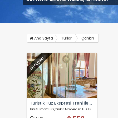
Ana Sayfa
Turlar
Çankırı
İYİ SEÇİM!
Turistik Tuz Ekspresi Treni İle Günübirlik Çankırı Turu
Unutulmaz Bir Çankırı Macerası: Tuz Ekspresi Turu! Harika bir günün ardından, evinize dönerken unutulmaz anılar ve bolca fotoğraf ile dolu bir gün geçirdiğinize…
1 Gün