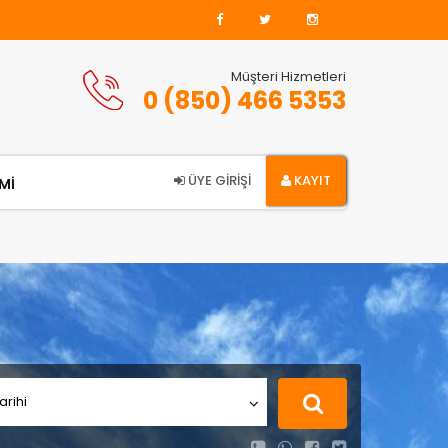
Müşteri Hizmetleri
0 (850) 466 5353
ÜYE GİRİŞİ
KAYIT
Mİ
arihi