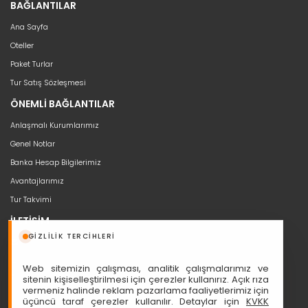
BAĞLANTILAR
Ana Sayfa
Oteller
Paket Turlar
Tur Satış Sözleşmesi
ÖNEMLİ BAĞLANTILAR
Anlaşmalı Kurumlarımız
Genel Notlar
Banka Hesap Bilgilerimiz
Avantajlarımız
Tur Takvimi
İLETİŞİM
GIZLILIK TERCIHLERI
bilgi@seyahat53.com
0 (850) 466 5353
Web sitemizin çalışması, analitik çalışmalarımız ve
Cumhuriyet, Sakarya Cd. Ali Nazmi İşhanı No:1/11, 06420 Çankaya
sitenin kişiselleştirilmesi için çerezler kullanırız. Açık rıza
vermeniz halinde reklam pazarlama faaliyetlerimiz için
üçüncü taraf çerezler kullanılır. Detaylar için
KVKK