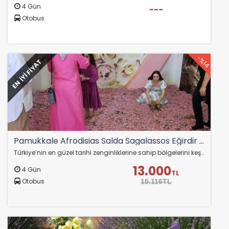
4 Gün
---
Otobus
-%14
EN İYİ FİYAT
Pamukkale Afrodisias Salda Sagalassos Eğirdir Turu
Türkiye’nin en güzel tarihi zenginliklerine sahip bölgelerini keşfetmeye hazır mısınız?
13.000
4 Gün
TL
Otobus
15.116TL