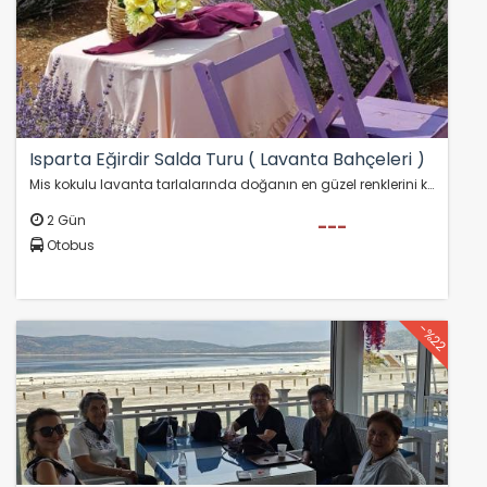
Isparta Eğirdir Salda Turu ( Lavanta Bahçeleri )
Mis kokulu lavanta tarlalarında doğanın en güzel renklerini keşfedip Burdur'un Maldivleri olarak bilinen Salda Gölü'nü Seyahat53 Ailesi ile keşfetmeye hazır olun!…
2 Gün
---
Otobus
-%22