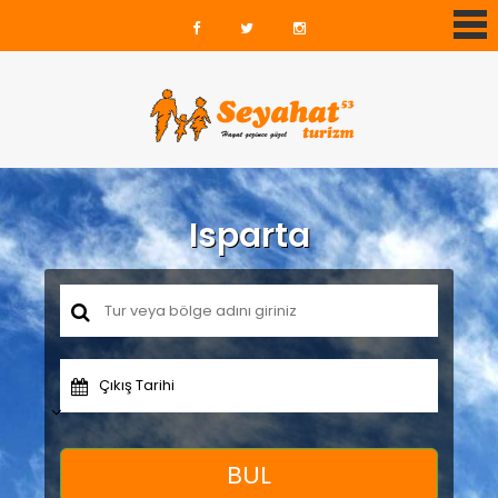
Isparta
Çıkış Tarihi
BUL