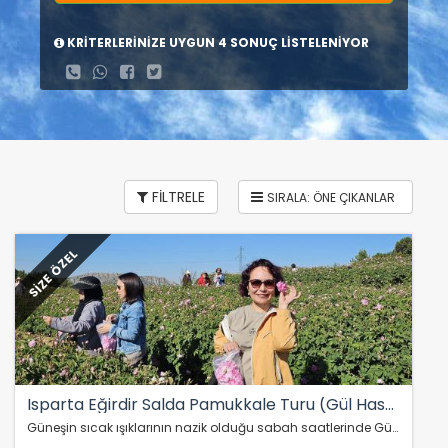
KRİTERLERİNİZE UYGUN 4 SONUÇ LİSTELENİYOR
FİLTRELE
SİZE ÖZEL
Isparta Eğirdir Salda Pamukkale Turu (Gül Hasadı)
Güneşin sıcak ışıklarının nazik olduğu sabah saatlerinde Güneykent Kasabası'na ulaşıyoruz. Gül kokulu kasabada bu özel anı paylaşarak, kendi ellerimizle topladığımız…