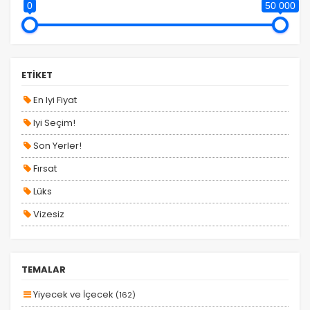
0
50 000
YURT İÇİ TURLAR
ETİKET
En Iyi Fiyat
Iyi Seçim!
Son Yerler!
Fırsat
Lüks
Vizesiz
Kesin Çıkışlı
Erken Rezervasyon
TEMALAR
Size Özel
Yiyecek ve İçecek
(162)
Planlanan