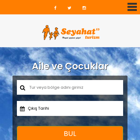
Aile ve Çocuklar
Çıkış Tarihi
BUL