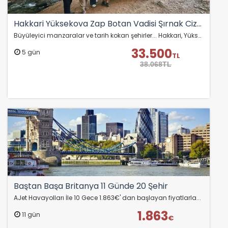
Hakkari Yüksekova Zap Botan Vadisi Şırnak Cizre Turu
Büyüleyici manzaralar ve tarih kokan şehirler... Hakkari, Yüksekova, Zap Vadisi, Botan Vadisi, Şırnak ve Cizre’yi keşfetmeye gidiyoruz!
33.500
5 gün
TL
38.068TL
Baştan Başa Britanya 11 Günde 20 Şehir
AJet Havayolları İle 10 Gece 1.863€' dan başlayan fiyatlarla...
1.863
11 gün
€