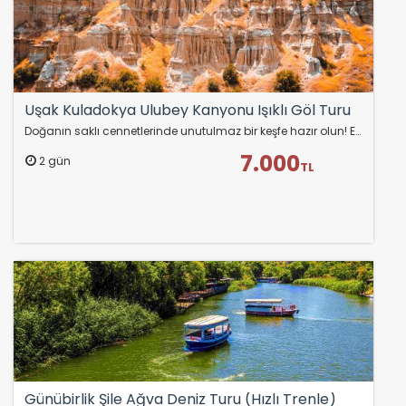
Uşak Kuladokya Ulubey Kanyonu Işıklı Göl Turu
Doğanın saklı cennetlerinde unutulmaz bir keşfe hazır olun! Ege’nin keşfedilmeyi bekleyen doğal hazinelerini birlikte keşfetmeye gidiyoruz! Volkanik peribacaları,…
7.000
2 gün
TL
Günübirlik Şile Ağva Deniz Turu (Hızlı Trenle)