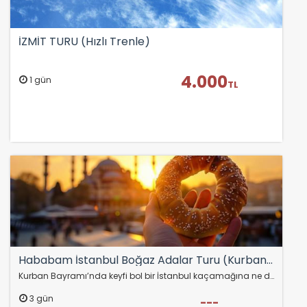
İZMİT TURU (Hızlı Trenle)
4.000
1 gün
TL
Hababam İstanbul Boğaz Adalar Turu (Kurban Bayramı Özel) (Hızlı Trenle)
Kurban Bayramı’nda keyfi bol bir İstanbul kaçamağına ne dersiniz?
3 gün
---