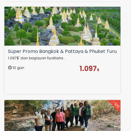
Süper Promo Bangkok & Pattaya & Phuket Turu
1.097$' dan başlayan fiyatlarla...
1.097
10 gün
$
-%12