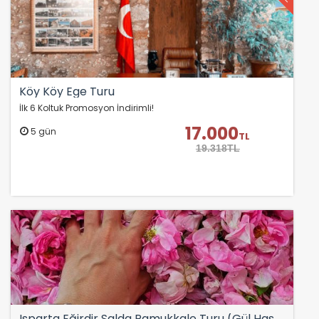
Köy Köy Ege Turu
İlk 6 Koltuk Promosyon İndirimli!
17.000
5 gün
TL
19.318TL
Isparta Eğirdir Salda Pamukkale Turu (Gül Hasadı)