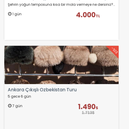
Şehrin yoğun temposuna kısa bir mola vermeye ne dersiniz? Hızlı trenin konforu ile keyifli bir yolculuk yapıyor, İstanbul’un gözde sahil ilçesi Şile’de deniz, kum…
4.000
1 gün
TL
-%13
Ankara Çıkışlı Özbekistan Turu
5 gece 6 gün
1.490
7 gün
$
1.713$