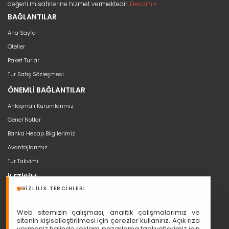
değerli misafirlerine hizmet vermektedir.
Devam »
Sağlık ve Güzellik
(2)
BAĞLANTILAR
Ana Sayfa
Oteller
Paket Turlar
Tur Satış Sözleşmesi
ÖNEMLİ BAĞLANTILAR
Anlaşmalı Kurumlarımız
Genel Notlar
Banka Hesap Bilgilerimiz
Avantajlarımız
Tur Takvimi
İLETİŞİM
GIZLILIK TERCIHLERI
bilgi@seyahat53.com
0 (850) 466 5353
Web sitemizin çalışması, analitik çalışmalarımız ve
Cumhuriyet, Sakarya Cd. Ali Nazmi İşhanı No:1/11, 06420 Çankaya
sitenin kişiselleştirilmesi için çerezler kullanırız. Açık rıza
vermeniz halinde reklam pazarlama faaliyetlerimiz için