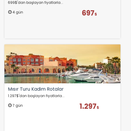
699$'dan başlayan fiyatlarla...
697
4 gün
$
Mısır Turu Kadim Rotalar
1.297$'dan başlayan fiyatlarla...
1.297
7 gün
$