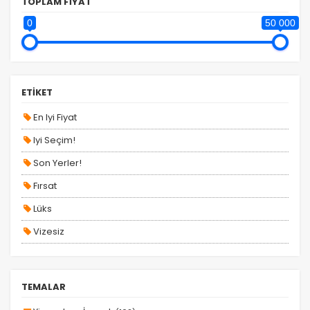
TOPLAM FİYAT
YURT DIŞI TURLAR
0
50 000
YURT İÇİ TURLAR
ETİKET
En Iyi Fiyat
Iyi Seçim!
Son Yerler!
Fırsat
Lüks
Vizesiz
Kesin Çıkışlı
Erken Rezervasyon
TEMALAR
Size Özel