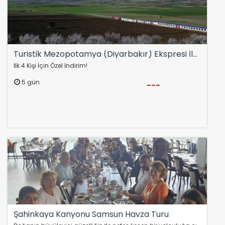
Turistik Mezopotamya (Diyarbakır) Ekspresi İle Gap Turu (Tren- Uçak)
İlk 4 Kişi İçin Özel İndirim!
5 gün
---
Şahinkaya Kanyonu Samsun Havza Turu