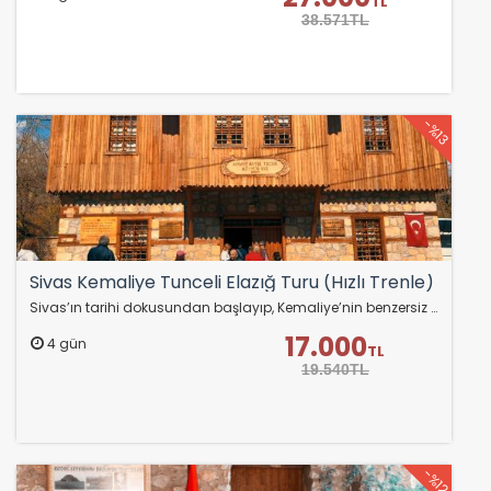
TL
38.571TL
-%13
Sivas Kemaliye Tunceli Elazığ Turu (Hızlı Trenle)
Sivas’ın tarihi dokusundan başlayıp, Kemaliye’nin benzersiz vadilerinde doğayla buluşacak, Tunceli’nin huzur veren manzaralarında dinlenecek ve Elazığ’ın kültürel…
17.000
4 gün
TL
19.540TL
-%12