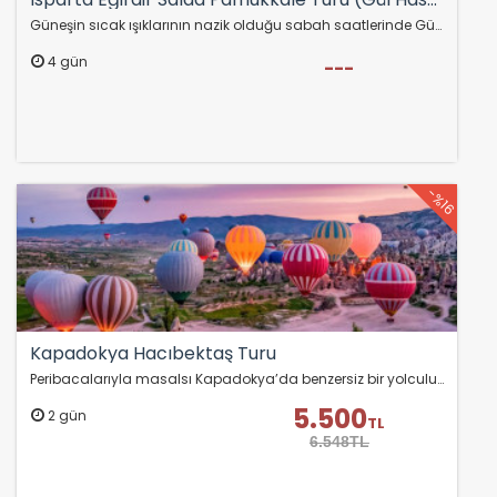
Güneşin sıcak ışıklarının nazik olduğu sabah saatlerinde Güneykent Kasabası'na ulaşıyoruz. Gül kokulu kasabada bu özel anı paylaşarak, kendi ellerimizle topladığımız…
4 gün
---
-%16
Kapadokya Hacıbektaş Turu
Peribacalarıyla masalsı Kapadokya’da benzersiz bir yolculuğa çıkarken, Anadolu irfanının önemli duraklarından Hacıbektaş-ı Veli Dergâhı’nı ziyaret ediyoruz.
5.500
2 gün
TL
6.548TL