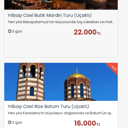
Yılbaşı Özel Butik Mardin Turu (Uçaklı)
Yeni yıla Mezopotamya’nın büyüsünde, taş sokakları ve mistik atmosferiyle Mardin, Midyat ve Diyarbakır turuyla giriyoruz!
22.000
3 gün
TL
-%15
Yılbaşı Özel Rize Batum Turu (Uçaklı)
ÇEREZ KULLANIM AYARLARINIZ
Yeni yıla Karadeniz’in büyüleyici doğasında ve Batum'un ışıklı renkli sokaklarında “merhaba” deyin!
Çerez tercihlerinizi
belirleyin
.
16.000
3 gün
TL