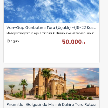
Pazarlama Çerezleri
Size ve ilgi alanlarınıza uygun reklamlar göstermek
için kullanılır. Kapatırsanız reklamları görmeye devam
edersiniz, ancak daha az alakalı olabilirler.
Van-Gap Günbatımı Turu (Uçaklı) -(16-22 Kasım)
Mezopotamya’nın eşsiz tarihini, kültürünü ve lezzetlerini unutulmaz bir rotada deneyimleyin.
50.000
7 gün
TL
Tercihleri Kaydet
Piramitler Gölgesinde Mısır & Kahire Turu Rotası