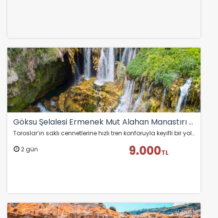
Göksu Şelalesi Ermenek Mut Alahan Manastırı Turu (Hızlı Trenle) !Şeffaf Fiyatlı &Komisyonsuz!
Toroslar’ın saklı cennetlerine hızlı tren konforuyla keyifli bir yolculuk… Göksu Şelalesi’nin serinliği, Ermenek ve Mut’un doğal ve tarihi dokusu, UNESCO adayı…
9.000
2 gün
TL