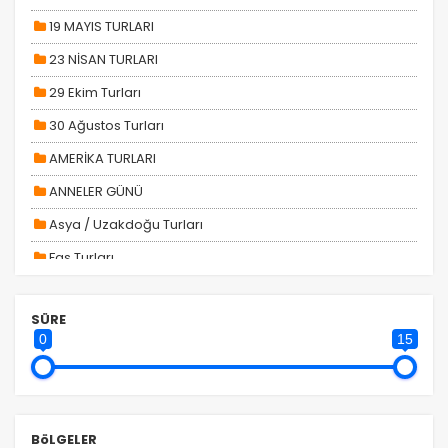
19 MAYIS TURLARI
23 NİSAN TURLARI
29 Ekim Turları
30 Ağustos Turları
AMERİKA TURLARI
ANNELER GÜNÜ
Asya / Uzakdoğu Turları
Fas Turları
GÜNÜBİRLİK TURLAR
SÜRE
H. Gap - Doğu Anadolu Turları
0
15
H. Karadeniz Turları
HAFTA SONU TURLARI
Kadınlar Gününe Özel Turlar
BöLGELER