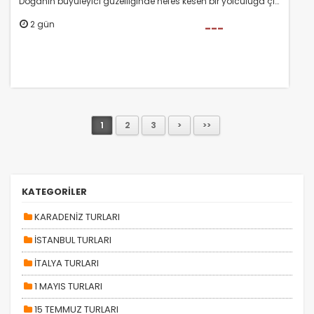
Doğanın büyüleyici güzelliğinde nefes kesen bir yolculuğa çıkmaya hazır mısınız?
2 gün
---
1
2
3
>
>>
KATEGORİLER
KARADENİZ TURLARI
İSTANBUL TURLARI
İTALYA TURLARI
1 MAYIS TURLARI
15 TEMMUZ TURLARI