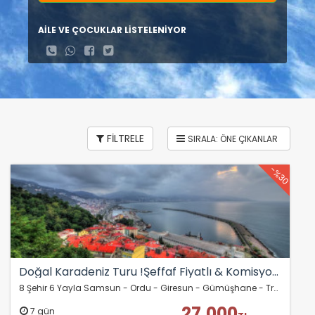
AİLE VE ÇOCUKLAR LİSTELENİYOR
FİLTRELE
-%30
Doğal Karadeniz Turu !Şeffaf Fiyatlı & Komisyonsuz!
8 Şehir 6 Yayla Samsun - Ordu - Giresun - Gümüşhane - Trabzon - Rize - Artvin - Batum
27.000
7 gün