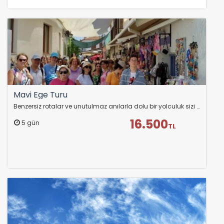
Mavi Ege Turu
Benzersiz rotalar ve unutulmaz anılarla dolu bir yolculuk sizi bekliyor. Mavi ve yeşilin kucaklaştığı bu özel turda Ege’yi keşfetmenin en keyifli haliyle tanışın!…
16.500
5 gün
TL