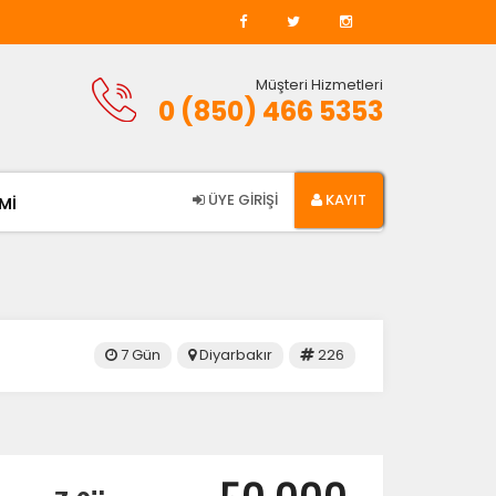
Müşteri Hizmetleri
0 (850) 466 5353
ÜYE GİRİŞİ
KAYIT
Mİ
7 Gün
Diyarbakır
226