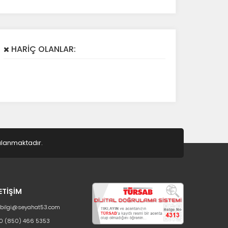
HARİÇ OLANLAR:
gulanmaktadır.
LETİŞİM
bilgi@seyahat53.com
0 (850) 466 5353