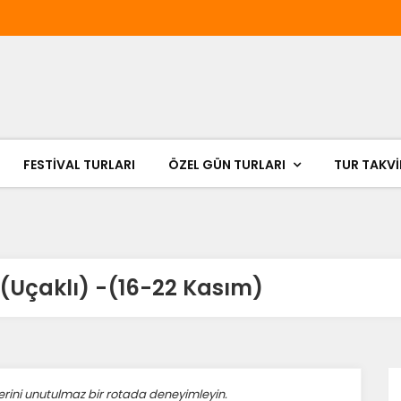
FESTIVAL TURLARI
ÖZEL GÜN TURLARI
TUR TAKVİ
Uçaklı) -(16-22 Kasım)
ÇEREZ KULLANIM AYARLARINIZ
lerini unutulmaz bir rotada deneyimleyin.