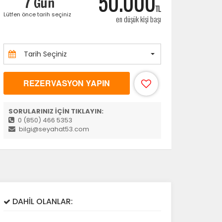
50.000
7 Gün
TL
Lütfen önce tarih seçiniz
en düşük kişi başı
la
Tarih Seçiniz
REZERVASYON YAPIN
SORULARINIZ İÇİN TIKLAYIN:
0 (850) 466 5353
bilgi@seyahat53.com
DAHİL OLANLAR: