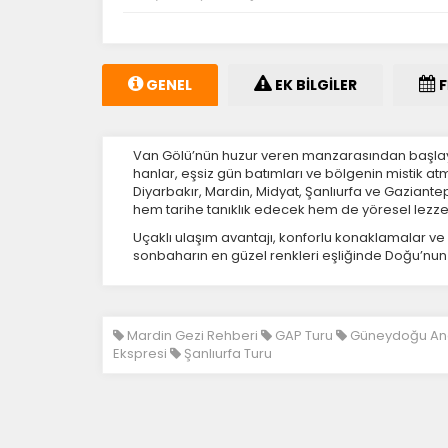
Ç
Si
ta
GENEL
EK BİLGİLER
F
pa
um
çe
Van Gölü’nün huzur veren manzarasından başlaya
hanlar, eşsiz gün batımları ve bölgenin mistik 
Diyarbakır, Mardin, Midyat, Şanlıurfa ve Gaziant
Z
hem tarihe tanıklık edecek hem de yöresel lezzetl
Ot
Uçaklı ulaşım avantajı, konforlu konaklamalar ve 
çe
sonbaharın en güzel renkleri eşliğinde Doğu’nun 
İ
Mardin Gezi Rehberi
GAP Turu
Güneydoğu Anad
Zi
Ekspresi
Şanlıurfa Turu
sa
ya
P