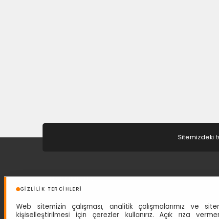
Si
K
az
Sitemizdeki t
HAKKIMIZDA
GIZLILIK TERCIHLERI
Türkiye Seyahat Acentaları Birliğinin 4313 No'lu A grubu
Web sitemizin çalışması, analitik çalışmalarımız ve site
seyahat acentesi belgesine sahip acentemiz 1 Eylül 1997
kişiselleştirilmesi için çerezler kullanırız. Açık rıza verme
tarihinden beri siz değerli misafirlerine hizmet