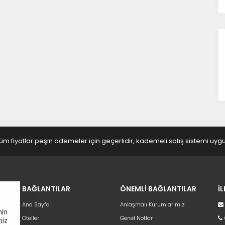
ze ve ilgi alanlarınıza uygun reklamlar göstermek için kullanılır.
apatırsanız reklamları görmeye devam edersiniz, ancak daha
 alakalı olabilirler.
Tümünü Reddet
Tümünü Kabul Et
Tercihleri Kaydet
üm fiyatlar peşin ödemeler için geçerlidir, kademeli satış sistemi uy
BAĞLANTILAR
ÖNEMLİ BAĞLANTILAR
İ
Ana Sayfa
Anlaşmalı Kurumlarımız
nin
Oteller
Genel Notlar
niz