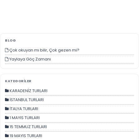
İstatistik Çerezleri
Ziyaretçilerin siteyi nasıl kullandığını anonim olarak
ölçeriz. Hangi sayfaların popüler olduğunu ve
BLOG
kullanıcıların nerede zorluk yaşadığını anlamamıza
Çok okuyan mı bilir, Çok gezen mi?
yardımcı olur.
Yaylaya Göç Zamanı
KATEGORİLER
Pazarlama Çerezleri
KARADENİZ TURLARI
Size ve ilgi alanlarınıza uygun reklamlar göstermek için
kullanılır. Kapatırsanız reklamları görmeye devam
İSTANBUL TURLARI
edersiniz, ancak daha az alakalı olabilirler.
İTALYA TURLARI
1 MAYIS TURLARI
15 TEMMUZ TURLARI
19 MAYIS TURLARI