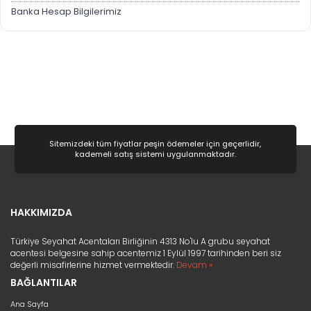
TERMAL OTELLER
Banka Hesap Bilgilerimiz
YURT İÇİ OTELLER
Avantajlarımız
Sitemizdeki tüm fiyatlar peşin ödemeler için geçerlidir,
kademeli satış sistemi uygulanmaktadır.
HAKKIMIZDA
Türkiye Seyahat Acentaları Birliğinin 4313 No'lu A grubu seyahat
acentesi belgesine sahip acentemiz 1 Eylül 1997 tarihinden beri siz
değerli misafirlerine hizmet vermektedir.
Devam »
BAĞLANTILAR
Ana Sayfa