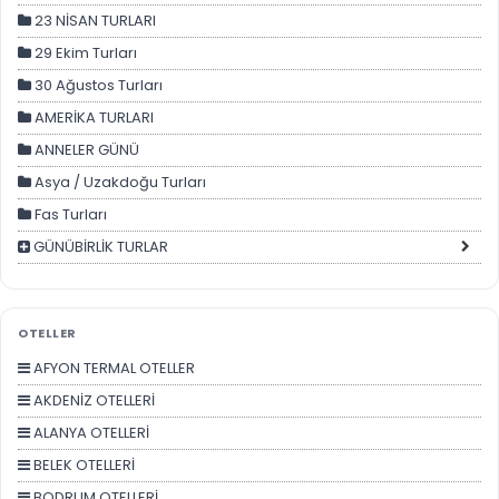
23 NİSAN TURLARI
Tercihleri Kaydet
29 Ekim Turları
30 Ağustos Turları
AMERİKA TURLARI
ANNELER GÜNÜ
Asya / Uzakdoğu Turları
Fas Turları
GÜNÜBİRLİK TURLAR
H. Gap - Doğu Anadolu Turları
H. Karadeniz Turları
OTELLER
HAFTA SONU TURLARI
AFYON TERMAL OTELLER
Kadınlar Gününe Özel Turlar
AKDENİZ OTELLERİ
KARTALKAYA TRANSFERİ
ALANYA OTELLERİ
KASIM ARA TATİL
BELEK OTELLERİ
Kurban Bayramı Turları
BODRUM OTELLERİ