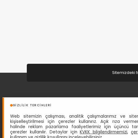
Sitemizdeki t
HAKKIMIZDA
GIZLILIK TERCIHLERI
Türkiye Seyahat Acentaları Birliğinin 4313 No'lu A grubu
Web sitemizin çalışması, analitik çalışmalarımız ve site
seyahat acentesi belgesine sahip acentemiz 1 Eylül 1997
kişiselleştirilmesi için çerezler kullanırız. Açık rıza verme
tarihinden beri siz değerli misafirlerine hizmet
halinde reklam pazarlama faaliyetlerimiz için üçüncü ta
vermektedir.
Devam »
çerezler kullanılır. Detaylar için
KVKK bilgilendirmemizi
,
çer
kullanım
ve
gizlilik koşullarını
inceleyebilirsiniz.