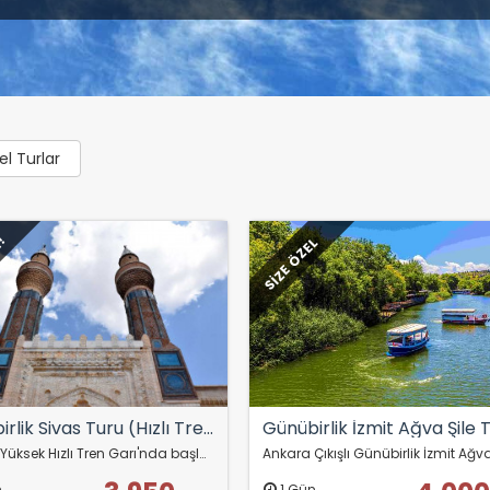
l Turlar
M!
SİZE ÖZEL
Günübirlik Sivas Turu (Hızlı Trenle)
Ankara Yüksek Hızlı Tren Garı'nda başlayan bu turumuz, tarih kokan Sivas'ı keşfetmeniz için sizi bekliyor. Trenden indiğiniz an Türkiye'nin kalbindeki etkileyici…
n
1 Gün