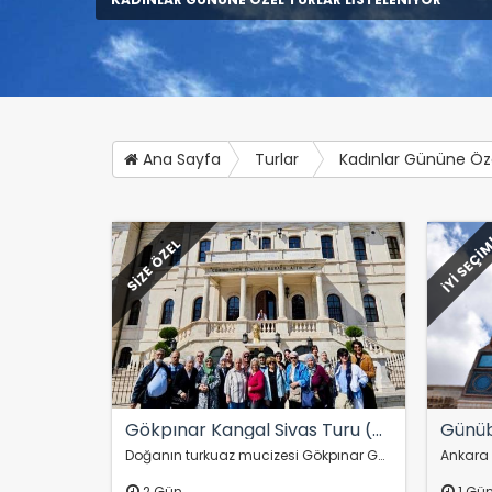
Ana Sayfa
Turlar
Kadınlar Gününe Öze
İYİ SEÇİ
SİZE ÖZEL
Gökpınar Kangal Sivas Turu (Hızlı Trenle)
Doğanın turkuaz mucizesi Gökpınar Gölü, Kangal Köpek Çiftliği ve Sivas sizleri bekliyor! Konforlu hızlı tren yolculuğu ile başlayacak turumuzda, eşsiz manzaralar…
2 Gün
1 Gü