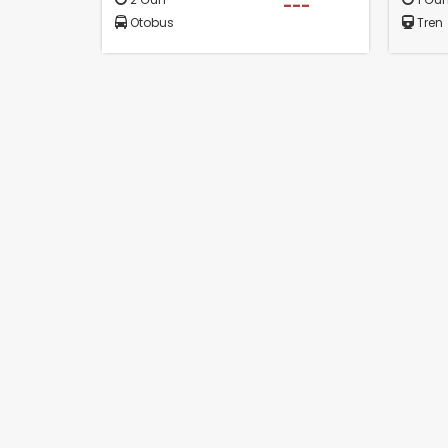
---
Otobus
Tren
Ç
Si
ta
pa
um
çe
Z
Ot
çe