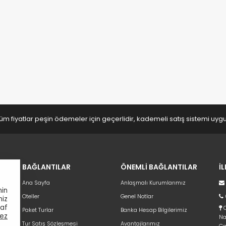
üm fiyatlar peşin ödemeler için geçerlidir, kademeli satış sistemi uy
BAĞLANTILAR
ÖNEMLİ BAĞLANTILAR
İ
Ana Sayfa
Anlaşmalı Kurumlarımız
nin
Oteller
Genel Notlar
niz
raf
C
Paket Turlar
Banka Hesap Bilgilerimiz
ez
Na
Tur Satış Sözleşmesi
Avantajlarımız
Ça