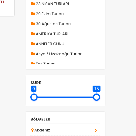
0
TL
23 NİSAN TURLARI
29 Ekim Turları
30 Ağustos Turları
AMERİKA TURLARI
ANNELER GÜNÜ
Asya / Uzakdoğu Turları
Fas Turları
GÜNÜBİRLİK TURLAR
SÜRE
la
H. Gap - Doğu Anadolu Turları
0
15
H. Karadeniz Turları
HAFTA SONU TURLARI
Kadınlar Gününe Özel Turlar
BöLGELER
KARTALKAYA TRANSFERİ
Akdeniz
KASIM ARA TATİL