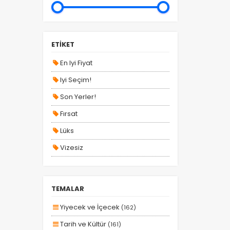
YURT İÇİ TURLAR
ETİKET
En Iyi Fiyat
Iyi Seçim!
Son Yerler!
Fırsat
Lüks
Vizesiz
Kesin Çıkışlı
Erken Rezervasyon
TEMALAR
Size Özel
Yiyecek ve İçecek
(162)
Planlanan
Tarih ve Kültür
(161)