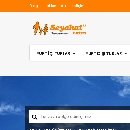
Blog
Hakkımızda
İletişim
YURT İÇİ TURLAR
YURT DIŞI TURLAR
KADINLAR GÜNÜNE ÖZEL TURLAR LİSTELENİYOR