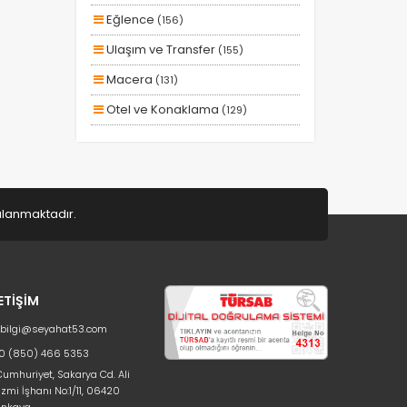
Otobüs Ile
Eğlence
(156)
Uçak Ile
Ulaşım ve Transfer
(155)
Ekstralar Dahil
Macera
(131)
Otel ve Konaklama
(129)
Aile ve Çocuklar
(128)
Doğa ve Spor
(80)
Deniz
(41)
gulanmaktadır.
Lüks ve Konfor
(25)
Romantizm ve Balayı
(22)
Ek Hizmetler
(11)
LETİŞİM
Kayak ve Kış Sporları
(9)
bilgi@seyahat53.com
Eğitim
(2)
0 (850) 466 5353
umhuriyet, Sakarya Cd. Ali
Sağlık ve Güzellik
(2)
zmi İşhanı No:1/11, 06420
nkaya