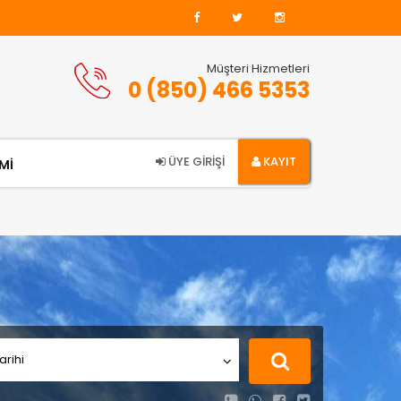
Müşteri Hizmetleri
0 (850) 466 5353
ÜYE GİRİŞİ
KAYIT
Mİ
arihi