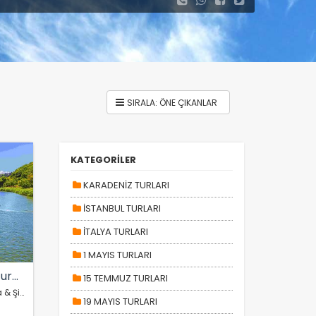
KATEGORİLER
KARADENİZ TURLARI
İSTANBUL TURLARI
İTALYA TURLARI
1 MAYIS TURLARI
Günübirlik İzmit Ağva Şile Turu (Hızlı Trenle)
15 TEMMUZ TURLARI
Ankara Çıkışlı Günübirlik İzmit Ağva & Şile Turu – Hızlı Trenle Konforlu Bir Kaçamak!
19 MAYIS TURLARI