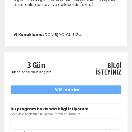
restoranlardan tavsiye edilecektir. (extra)
Konaklama:
DÖNÜŞ YOLCULUĞU
3 Gün
BİLGİ
İSTEYİNİZ
Lütfen önce tarih seçiniz
%12 İndirim
​Bu program hakkında bilgi istiyorum
Aşağıdaki bağlantıya tıklayarak formu doldurunuz.