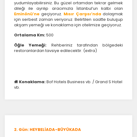
yudumlayabilirsiniz. Bu güzel ortamdan tekrar gelmek
dileği ile ayrılıp aracımızla İstanbul’un kalbi olan
Eminönü’ne
geçiyoruz.
Mısır Çarşısı’nda
dolaşmak
için serbest zaman veriyoruz. Belirtilen saatte buluşup
akşam yemeği ve konaklama için otelimize geçiyoruz.
Ortalama Km:
500
Öğle Yemeği:
Rehberiniz tarafından bölgedeki
restoranlardan tavsiye edilecektir. (extra)
Konaklama:
Bof Hotels Business vb. / Grand S Hotel
vb.
2. Gün: HEYBELİADA-BÜYÜKADA