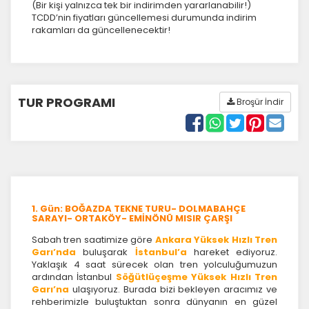
(Bir kişi yalnızca tek bir indirimden yararlanabilir!)
TCDD’nin fiyatları güncellemesi durumunda indirim
rakamları da güncellenecektir!
TUR PROGRAMI
Broşür İndir
1. Gün: BOĞAZDA TEKNE TURU- DOLMABAHÇE
SARAYI- ORTAKÖY- EMİNÖNÜ MISIR ÇARŞI
Sabah tren saatimize göre
Ankara Yüksek Hızlı Tren
Garı’nda
buluşarak
İstanbul’a
hareket ediyoruz.
Yaklaşık 4 saat sürecek olan tren yolculuğumuzun
ardından İstanbul
Söğütlüçeşme Yüksek Hızlı Tren
Garı’na
ulaşıyoruz. Burada bizi bekleyen aracımız ve
rehberimizle buluştuktan sonra dünyanın en güzel