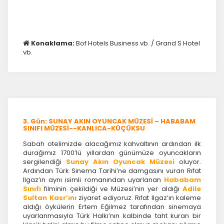
ve devre dışı bırakılamaz.
Konaklama:
Bof Hotels Business vb. / Grand S Hotel
vb.
İstatistik Çerezleri
Ziyaretçilerin siteyi nasıl kullandığını anonim olarak
ölçeriz. Hangi sayfaların popüler olduğunu ve
kullanıcıların nerede zorluk yaşadığını anlamamıza
yardımcı olur.
3. Gün: SUNAY AKIN OYUNCAK MÜZESİ – HABABAM
SINIFI MÜZESİ--KANLICA-KÜÇÜKSU
Sabah otelimizde alacağımız kahvaltının ardından ilk
durağımız 1700’lü yıllardan günümüze oyuncakların
Pazarlama Çerezleri
sergilendiği
Sunay Akın Oyuncak Müzesi
oluyor.
Ardından Türk Sinema Tarihi’ne damgasını vuran Rıfat
Size ve ilgi alanlarınıza uygun reklamlar göstermek
Ilgaz’ın aynı isimli romanından uyarlanan
Hababam
için kullanılır. Kapatırsanız reklamları görmeye devam
Sınıfı
filminin çekildiği ve Müzesi’nin yer aldığı
Adile
edersiniz, ancak daha az alakalı olabilirler.
Sultan Kasr’ını
ziyaret ediyoruz. Rıfat Ilgaz’ın kaleme
aldığı öykülerin Ertem Eğilmez tarafından sinemaya
uyarlanmasıyla Türk Halkı’nın kalbinde taht kuran bir