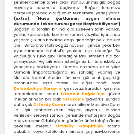
şehirlerinden bir tanesi olan İstanbul’un mis gibi boğaz
havasıyla turumuza başlıyoruz. Boğaz turumuzu
gerçekleştirecek olduğumuz teknemize yerleşiyoruz.
(extra)
(
Hava şartlarının uygun olması
durumunda tekne turunu gerçekleştirebiliyoruz!)
Boğazın iki tarafını bir inci gibi süsleyen tarihi yapılar,
yalılar, kasırları izlerken kimi zaman yüzyıllar içerisinde
yaşanmışlıkların hayaline dalıp gideceğiz belki de kim
bilir… Bir taraftan tatlı boğaz havasını içimize çekerken
aynı zamanda İstanbul’a yeniden aşık olacağız. Bu
yolculuğun rüya gibi ilerlediğini fark etmeniz hiç zor
olmayacak. Hiç bitmesin istediğimiz bir turu iskeleye
yanaşarak noktalıyoruz. Hemen ardından uzun yıllar
Osmanlı İmparatorluğu’na ev sahipliği yapmış ve
Mustafa Kemal Atatürk ‘ün son günlerini geçirdiği
İstanbul’daki eşsiz tarihin bir diğer tanığı olan
Dolmabahçe Sarayı’nı
geziyoruz. Buradaki gezimizi
tamamladıktan sonra
İstanbul Boğazı’nın
gözde
mekanlarından biri olan
Ortaköy’e
gidiyoruz. Burada
daha çok
Ortaköy Cami
olarak bilinen Mecidiye Cami
ile ilgili rehberimizden bilgiler alıyoruz. Burada
verilecek serbest zaman içerisinde muhteşem Boğaz
manzarasının Ortaköy’den görünümünün fotoğraflarını
çekebilir, meşhur
Ortaköy Kumpiri’nin
tadına
bakabilir veya kafelerden birinde çayınızı-kahvenizi