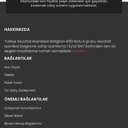
Sitemizdeki tüm fiyatlar peşin ödemeler için geçerlidir,
kademeli satış sistemi uygulanmaktadır.
HAKKIMIZDA
Türkiye Seyahat Acentaları Birliğinin 4313 No'lu A grubu seyahat
acentesi belgesine sahip acentemiz 1 Eylül 1997 tarihinden beri siz
değerli misafirlerine hizmet vermektedir.
Devam »
BAĞLANTILAR
Ana Sayfa
Oteller
Paket Turlar
Tur Satış Sözleşmesi
ÖNEMLİ BAĞLANTILAR
Anlaşmalı Kurumlarımız
Genel Notlar
Banka Hesap Bilgilerimiz