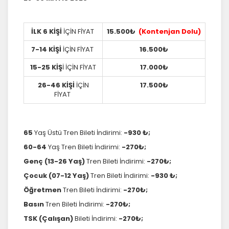
İLK 6 KİŞİ
İÇİN FİYAT
15.500₺
(Kontenjan Dolu)
7-14 KİŞİ
İÇİN FİYAT
16.500₺
15-25 KİŞ
İ İÇİN FİYAT
17.000₺
26-46 KİŞİ
İÇİN
17.500₺
FİYAT
65
Yaş Üstü Tren Bileti İndirimi:
-930 ₺;
60-64
Yaş Tren Bileti İndirimi:
-270₺;
Genç (13-26 Yaş)
Tren Bileti İndirimi:
-270₺;
Çocuk (07-12 Yaş)
Tren Bileti İndirimi:
-930 ₺;
Öğretmen
Tren Bileti İndirimi:
-270₺;
Basın
Tren Bileti İndirimi:
-270₺;
TSK (Çalışan)
Bileti İndirimi:
-270₺;