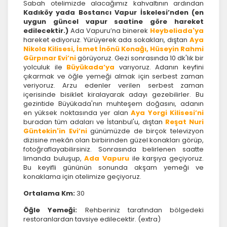
Sabah otelimizde alacağımız kahvaltının ardından
Kadıköy yada Bostancı Vapur İskelesi’nden (en
uygun güncel vapur saatine göre hareket
edilecektir.)
Ada Vapuru’na binerek
Heybeliada'ya
hareket ediyoruz. Yürüyerek ada sokakları, dıştan
Aya
Nikola Kilisesi, İsmet İnönü Konağı, Hüseyin Rahmi
Gürpınar Evi’ni
görüyoruz. Gezi sonrasında 10 dk'lık bir
yolculuk ile
Büyükada’ya
varıyoruz. Adanın keyfini
çıkarmak ve öğle yemeği almak için serbest zaman
veriyoruz. Arzu edenler verilen serbest zaman
içerisinde bisiklet kiralayarak adayı gezebilirler. Bu
gezintide Büyükada'nın muhteşem doğasını, adanın
en yüksek noktasında yer alan
Aya Yorgi Kilisesi’ni
buradan tüm adaları ve İstanbul'u, dıştan
Reşat Nuri
ÇEREZ KULLANIM AYARLARINIZ
Güntekin'in Evi’ni
günümüzde de birçok televizyon
dizisine mekân olan birbirinden güzel konakları görüp,
Çerez tercihlerinizi
belirleyin
.
fotoğraflayabilirsiniz. Sonrasında belirlenen saatte
limanda buluşup,
Ada Vapuru
ile karşıya geçiyoruz.
Daha fazla bilgi için
KVKK bilgilendirmemizi
,
çerez
Bu keyifli gününün sonunda akşam yemeği ve
kullanım
ve
gizlilik koşullarını
inceleyebilirsiniz.
konaklama için otelimize geçiyoruz.
Ortalama Km:
30
Zorunlu Çerezler
HER ZAMAN AKTIF
Öğle Yemeği:
Rehberiniz tarafından bölgedeki
Oturum yönetimi, güvenlik ve temel site işlevleri için
restoranlardan tavsiye edilecektir. (extra)
gereklidir. Bu çerezler olmadan site düzgün çalışmaz