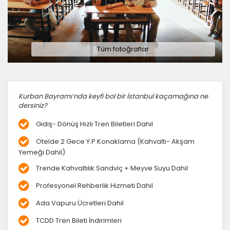
Tüm fotoğraflar
Kurban Bayramı’nda keyfi bol bir İstanbul kaçamağına ne
dersiniz?
Gidiş- Dönüş Hızlı Tren Biletleri Dahil
Otelde 2 Gece Y.P Konaklama (Kahvaltı- Akşam
Yemeği Dahil)
Trende Kahvaltılık Sandviç + Meyve Suyu Dahil
Profesyonel Rehberlik Hizmeti Dahil
Ada Vapuru Ücretleri Dahil
TCDD Tren Bileti İndirimleri