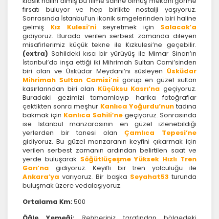
klasik halini almış bu filme sahne olmuş mekanı görme
fırsatı buluyor ve hep birlikte nostalji yaşıyoruz.
Sonrasında İstanbul’un ikonik simgelerinden biri haline
gelmiş
Kız Kulesi’ni
seyretmek için
Salacak’a
Tercihleri Kaydet
gidiyoruz. Burada verilen serbest zamanda dileyen
misafirlerimiz küçük tekne ile Kızkulesi’ne geçebilir.
(extra)
Sahildeki kısa bir yürüyüş ile Mimar Sinan’ın
İstanbul’da inşa ettiği iki Mihrimah Sultan Cami’sinden
biri olan ve Üsküdar Meydanı’nı süsleyen
Üsküdar
Mihrimah Sultan Camisi’ni
görüp en güzel sultan
kasırlarından biri olan
Küçüksu Kasrı’na
geçiyoruz.
Buradaki gezimizi tamamlayıp harika fotoğraflar
çektikten sonra meşhur
Kanlıca Yoğurdu’nun
tadına
bakmak için
Kanlıca Sahili’ne
geçiyoruz. Sonrasında
ise İstanbul manzarasının en güzel izlenebildiği
yerlerden bir tanesi olan
Çamlıca Tepesi’ne
gidiyoruz. Bu güzel manzaranın keyfini çıkarmak için
verilen serbest zamanın ardından belirtilen saat ve
yerde buluşarak
Söğütlüçeşme Yüksek Hızlı Tren
Garı’na
gidiyoruz. Keyifli bir tren yolculuğu ile
Ankara’ya
varıyoruz. Bir başka
Seyahat53
turunda
buluşmak üzere vedalaşıyoruz.
Ortalama Km:
500
Öğle Yemeği:
Rehberiniz tarafından bölgedeki