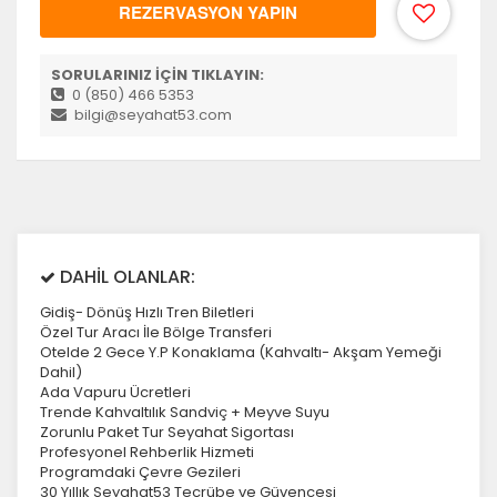
REZERVASYON YAPIN
SORULARINIZ İÇİN TIKLAYIN:
0 (850) 466 5353
bilgi@seyahat53.com
DAHİL OLANLAR:
Gidiş- Dönüş Hızlı Tren Biletleri
Özel Tur Aracı İle Bölge Transferi
Otelde 2 Gece Y.P Konaklama (Kahvaltı- Akşam Yemeği
Dahil)
Ada Vapuru Ücretleri
Trende Kahvaltılık Sandviç + Meyve Suyu
Zorunlu Paket Tur Seyahat Sigortası
Profesyonel Rehberlik Hizmeti
Programdaki Çevre Gezileri
30 Yıllık Seyahat53 Tecrübe ve Güvencesi