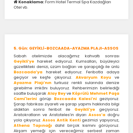
Konaklama:
Form Hotel Termal Spa Kazdağları
Otel vb.
Pazarlama Çerezleri
Size ve ilgi alanlarınıza uygun reklamlar göstermek
için kullanılır. Kapatırsanız reklamları görmeye devam
edersiniz, ancak daha az alakalı olabilirler.
5. Gün: GEYİKLİ-BOZCAADA-AYAZMA PLAJI-ASSOS
Sabah otelimizde alacağımız kahvaltı sonrası
Geyikli’ye
hareket ediyoruz. Kumsalları, büyüleyici
güzellikteki denizi, üzüm bağları ve şarapçılığı ile ünlü
Bozcaada’ya
hareket ediyoruz. Feribotla adaya
Tercihleri Kaydet
geçiyor ve keşfe çıkıyoruz.
Akvaryum Koyu
ve
Ayazma Plajı’nın
turkuaz renkli sularında denize
girebilme imkânı buluyoruz. Rehberimizin belirlediği
saatte buluşarak
Alay Bey
ve
Köprülü Mehmet
Paşa
Cami'lerini
görüp
Bozcaada Kalesi’ni
geziyoruz.
Şarap fabrikası ziyareti ve şarap yapımı hakkında bilgi
aldıktan sonra feribot ile
Geyikli’ye
geçiyoruz.
Aristokratların ve Aristoteles’in diyarı
Assos’a
doğru
yola çıkıyoruz.
Assos Antik Kenti
gezimizi yapıyoruz,
Athena Tapınağı
dahil birçok kısmını görüyoruz.
Akşam yemeği için vereceğimiz serbest zaman