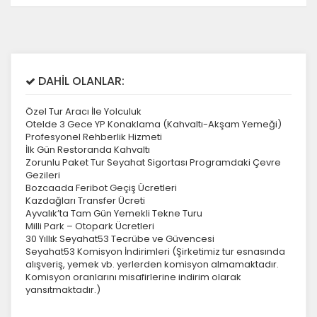
DAHİL OLANLAR:
Özel Tur Aracı İle Yolculuk
Otelde 3 Gece YP Konaklama (Kahvaltı-Akşam Yemeği)
Profesyonel Rehberlik Hizmeti
İlk Gün Restoranda Kahvaltı
Zorunlu Paket Tur Seyahat Sigortası Programdaki Çevre
Gezileri
Bozcaada Feribot Geçiş Ücretleri
Kazdağları Transfer Ücreti
Ayvalık’ta Tam Gün Yemekli Tekne Turu
Milli Park – Otopark Ücretleri
30 Yıllık Seyahat53 Tecrübe ve Güvencesi
Seyahat53 Komisyon İndirimleri (Şirketimiz tur esnasında
alışveriş, yemek vb. yerlerden komisyon almamaktadır.
Komisyon oranlarını misafirlerine indirim olarak
yansıtmaktadır.)