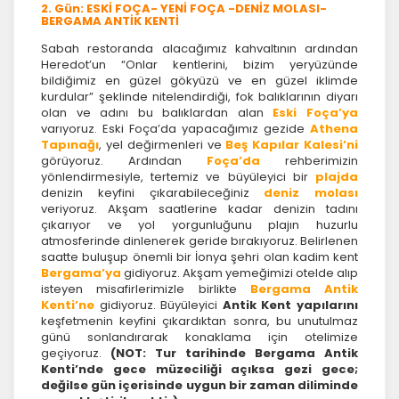
2. Gün: ESKİ FOÇA- YENİ FOÇA -DENİZ MOLASI-
BERGAMA ANTİK KENTİ
Sabah restoranda alacağımız kahvaltının ardından
Heredot’un “Onlar kentlerini, bizim yeryüzünde
bildiğimiz en güzel gökyüzü ve en güzel iklimde
kurdular” şeklinde nitelendirdiği, fok balıklarının diyarı
olan ve adını bu balıklardan alan
Eski Foça’ya
varıyoruz. Eski Foça’da yapacağımız gezide
Athena
Tapınağı
, yel değirmenleri ve
Beş Kapılar Kalesi’ni
görüyoruz. Ardından
Foça’da
rehberimizin
yönlendirmesiyle, tertemiz ve büyüleyici bir
plajda
denizin keyfini çıkarabileceğiniz
deniz molası
veriyoruz. Akşam saatlerine kadar denizin tadını
çıkarıyor ve yol yorgunluğunu plajın huzurlu
atmosferinde dinlenerek geride bırakıyoruz. Belirlenen
saatte buluşup önemli bir İonya şehri olan kadim kent
Bergama’ya
gidiyoruz. Akşam yemeğimizi otelde alıp
isteyen misafirlerimizle birlikte
Bergama Antik
Kenti’ne
gidiyoruz. Büyüleyici
Antik Kent yapılarını
keşfetmenin keyfini çıkardıktan sonra, bu unutulmaz
günü sonlandırarak konaklama için otelimize
geçiyoruz.
(NOT: Tur tarihinde Bergama Antik
Kenti’nde gece müzeciliği açıksa gezi gece;
değilse gün içerisinde uygun bir zaman diliminde