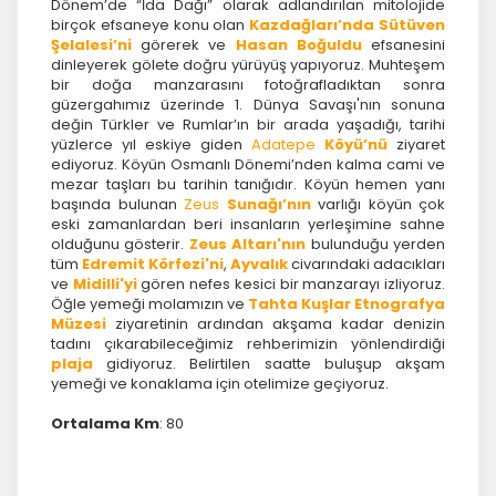
Çerez tercihlerinizi
belirleyin
.
Dönem’de “İda Dağı” olarak adlandırılan mitolojide
birçok efsaneye konu olan
Kazdağları’nda Sütüven
Şelalesi’ni
görerek ve
Hasan Boğuldu
efsanesini
Daha fazla bilgi için
KVKK bilgilendirmemizi
,
çerez
kullanım
ve
gizlilik koşullarını
inceleyebilirsiniz.
dinleyerek gölete doğru yürüyüş yapıyoruz. Muhteşem
bir doğa manzarasını fotoğrafladıktan sonra
güzergahımız üzerinde 1. Dünya Savaşı'nın sonuna
değin Türkler ve Rumlar’ın bir arada yaşadığı, tarihi
Zorunlu Çerezler
HER ZAMAN AKTIF
yüzlerce yıl eskiye giden
Adatepe
Köyü’nü
ziyaret
ediyoruz. Köyün Osmanlı Dönemi’nden kalma cami ve
Oturum yönetimi, güvenlik ve temel site işlevleri için
mezar taşları bu tarihin tanığıdır. Köyün hemen yanı
gereklidir. Bu çerezler olmadan site düzgün çalışmaz
başında bulunan
Zeus
Sunağı’nın
varlığı köyün çok
ve devre dışı bırakılamaz.
eski zamanlardan beri insanların yerleşimine sahne
olduğunu gösterir.
Zeus Altarı'nın
bulunduğu yerden
tüm
Edremit Körfezi'ni
,
A
yvalık
civarındaki adacıkları
ve
Midilli'yi
gören nefes kesici bir manzarayı izliyoruz.
Öğle yemeği molamızın ve
Tahta Kuşlar Etnografya
Müzesi
ziyaretinin ardından akşama kadar denizin
İstatistik Çerezleri
tadını çıkarabileceğimiz rehberimizin yönlendirdiği
Ziyaretçilerin siteyi nasıl kullandığını anonim olarak
plaja
gidiyoruz. Belirtilen saatte buluşup akşam
ölçeriz. Hangi sayfaların popüler olduğunu ve
yemeği ve konaklama için otelimize geçiyoruz.
kullanıcıların nerede zorluk yaşadığını anlamamıza
yardımcı olur.
Ortalama Km
: 80