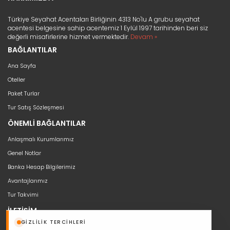
Türkiye Seyahat Acentaları Birliğinin 4313 No'lu A grubu seyahat
acentesi belgesine sahip acentemiz 1 Eylül 1997 tarihinden beri siz
değerli misafirlerine hizmet vermektedir.
Devam »
BAĞLANTILAR
Ana Sayfa
Oteller
Paket Turlar
Tur Satış Sözleşmesi
ÖNEMLİ BAĞLANTILAR
Anlaşmalı Kurumlarımız
Genel Notlar
Banka Hesap Bilgilerimiz
Avantajlarımız
Tur Takvimi
İLETİŞİM
GIZLILIK TERCIHLERI
bilgi@seyahat53.com