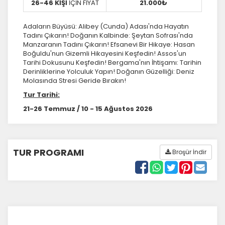
26-46 KİŞİ
İÇİN FİYAT
21.000₺
Adaların Büyüsü: Alibey (Cunda) Adası'nda Hayatın
Tadını Çıkarın!
Doğanın Kalbinde: Şeytan Sofrası'nda
Manzaranın Tadını Çıkarın!
Efsanevi Bir Hikaye: Hasan
Boğuldu'nun Gizemli Hikayesini Keşfedin!
Assos'un
Tarihi Dokusunu Keşfedin!
Bergama'nın İhtişamı: Tarihin
Derinliklerine Yolculuk Yapın!
Doğanın Güzelliği: Deniz
Molasında Stresi Geride Bırakın!
Tur Tarihi:
21-26 Temmuz / 10 - 15 Ağustos 2026
TUR PROGRAMI
Broşür İndir