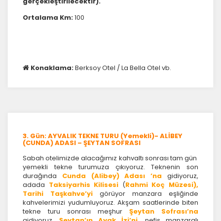
gerçekleştirilecektir).
Ortalama Km:
100
Konaklama:
Berksoy Otel / La Bella Otel vb.
3. Gün: AYVALIK TEKNE TURU (Yemekli)- ALİBEY
(CUNDA) ADASI – ŞEYTAN SOFRASI
Sabah otelimizde alacağımız kahvaltı sonrası tam gün
yemekli tekne turumuza çıkıyoruz. Teknenin son
durağında
Cunda (Alibey) Adası ’na
gidiyoruz,
adada
Taksiyarhis Kilisesi
(
Rahmi Koç Müzesi),
Tarihi Taşkahve’yi
görüyor manzara eşliğinde
kahvelerimizi yudumluyoruz. Akşam saatlerinde biten
tekne turu sonrası meşhur
Şeytan Sofrası’na
gidiyoruz.
Şeytan’ın Ayak İzi’ni,
nefis manzaralı