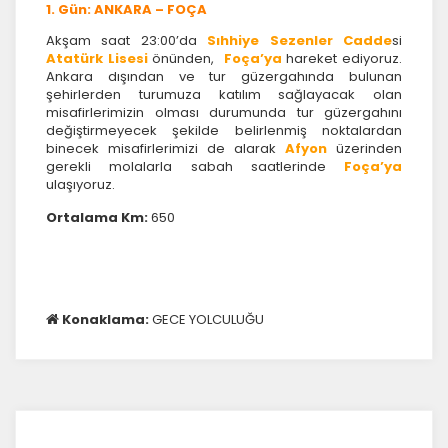
1. Gün: ANKARA – FOÇA
Akşam saat 23:00’da
Sıhhiye Sezenler Cadde
si
Atatürk Lisesi
önünden,
Fo
ça’ya
hareket ediyoruz.
Ankara dışından ve tur güzergahında bulunan
şehirlerden turumuza katılım sağlayacak olan
misafirlerimizin olması durumunda tur güzergahını
değiştirmeyecek şekilde belirlenmiş noktalardan
binecek misafirlerimizi de alarak
Afyon
üzerinden
gerekli molalarla sabah saatlerinde
Foça’ya
ulaşıyoruz.
Ortalama Km:
650
Konaklama:
GECE YOLCULUĞU