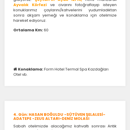
Ayvalık
Körfezi
ve civarını fotoğraflayıp isteyen
konuklarımız çaylarını/kahvelerini yudumladıktan
sonra akşam yemeği ve konaklama için otelimize
hareket ediyoruz.
Ortalama Km:
60
Konaklama:
Form Hotel Termal Spa Kazdağları
Otel vb.
4. Gün: HASAN BOĞULDU -SÜTÜVEN ŞELALESİ-
ADATEPE -ZEUS ALTARI-DENİZ MOLASI
ÇEREZ KULLANIM AYARLARINIZ
Sabah otelimizde alacağımız kahvaltı sonrası Antik