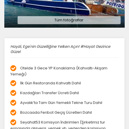
Tüm fotoğraflar
Haydi, Ege'nin Güzelliğine Yelken Açın! #Hayat Gezince
Güzel
Otelde 3 Gece YP Konaklama (Kahvaltı-Akşam
Yemeği)
İlk Gün Restoranda Kahvaltı Dahil
Kazdağları Transfer Ücreti Dahil
Ayvalık’ta Tam Gün Yemekli Tekne Turu Dahil
Bozcaada Feribot Geçiş Ücretleri Dahil
Seyahat53 Komisyon İndirimleri (Şirketimiz tur
esnasında alışveriş, yemek vb. yerlerden komisyon