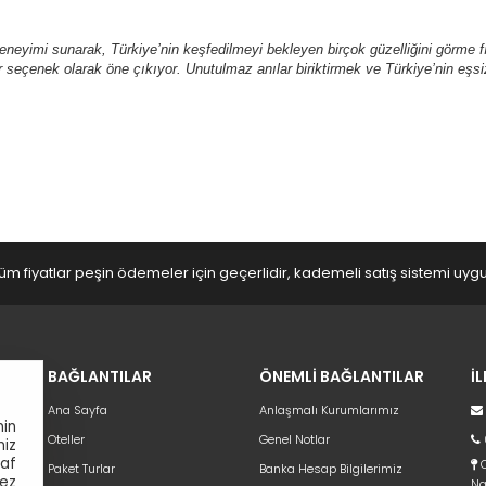
deneyimi sunarak, Türkiye’nin keşfedilmeyi bekleyen birçok güzelliğini görme fı
l bir seçenek olarak öne çıkıyor. Unutulmaz anılar biriktirmek ve Türkiye’nin eşsi
üm fiyatlar peşin ödemeler için geçerlidir, kademeli satış sistemi uy
BAĞLANTILAR
ÖNEMLİ BAĞLANTILAR
İ
Ana Sayfa
Anlaşmalı Kurumlarımız
nin
Oteller
Genel Notlar
niz
raf
C
Paket Turlar
Banka Hesap Bilgilerimiz
ez
Na