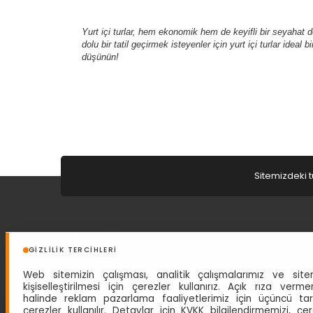
Yurt içi turlar, hem ekonomik hem de keyifli bir seyahat 
dolu bir tatil geçirmek isteyenler için yurt içi turlar idea
düşünün!
Sitemizdeki t
HAKKIMIZDA
GIZLILIK TERCIHLERI
Türkiye Seyahat Acentaları Birliğinin 4313 No'lu A grubu
Web sitemizin çalışması, analitik çalışmalarımız ve site
seyahat acentesi belgesine sahip acentemiz 1 Eylül 1997
kişiselleştirilmesi için çerezler kullanırız. Açık rıza verme
tarihinden beri siz değerli misafirlerine hizmet
halinde reklam pazarlama faaliyetlerimiz için üçüncü ta
vermektedir.
Devam »
çerezler kullanılır. Detaylar için
KVKK bilgilendirmemizi
,
çer