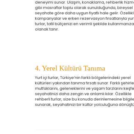
Si
deneyimi sunar. Ulaşım, konaklama, rehberlik hizme
gibi masraflar toplu olarak sunulduğunda, bireysel
K
seyahate göre daha uygun fiyatlı hale gelir. Özellik
az
kampanyalar ve erken rezervasyon fırsatlarıyla yurt
turlar, tatil bütçenizi en verimli şekilde kullanmanıza
olanak tanır.
4. Yerel Kültürü Tanıma
Yurt içi turlar, Türkiye’nin farklı bölgelerindeki yerel
kültürleri yakından tanıma fırsatı sunar. Farklı şehirle
mutfaklarını, geleneklerini ve yaşam tarzlarını keşf
seyahatinizi daha zengin ve anlamlı kılar. Özellikle
rehberli turlar, size bu konuda derinlemesine bilgil
sunarak, seyahatinizi bir kültür yolculuğuna dönüştü