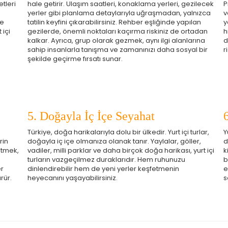
ze ve ilgi alanlarınıza uygun reklamlar göstermek için kullanılır.
tleri
hale getirir. Ulaşım saatleri, konaklama yerleri, gezilecek
P
yerler gibi planlama detaylarıyla uğraşmadan, yalnızca
v
apatırsanız reklamları görmeye devam edersiniz, ancak daha
le
tatilin keyfini çıkarabilirsiniz. Rehber eşliğinde yapılan
y
 alakalı olabilirler.
 içi
gezilerde, önemli noktaları kaçırma riskiniz de ortadan
h
kalkar. Ayrıca, grup olarak gezmek, aynı ilgi alanlarına
d
sahip insanlarla tanışma ve zamanınızı daha sosyal bir
r
şekilde geçirme fırsatı sunar.
Tümünü Reddet
Tümünü Kabul Et
Tercihleri Kaydet
5. Doğayla İç İçe Seyahat
Türkiye, doğa harikalarıyla dolu bir ülkedir. Yurt içi turlar,
Y
rin
doğayla iç içe olmanıza olanak tanır. Yaylalar, göller,
d
etmek,
vadiler, milli parklar ve daha birçok doğa harikası, yurt içi
k
turların vazgeçilmez duraklarıdır. Hem ruhunuzu
b
er
dinlendirebilir hem de yeni yerler keşfetmenin
e
rür.
heyecanını yaşayabilirsiniz.
s