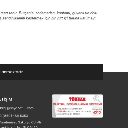
rsatı tanır. Bütçenizi zorlamadan, konforlu, güvenli ve dolu
z zenginliklerini keşfetmek için bir yurt içi turuna katılmayı
gulanmaktadır.
LETİŞİM
bilgi@seyahat53.com
0 (850) 466 5353
umhuriyet, Sakarya Cd. Ali
zmi İşhanı No:1/11, 06420