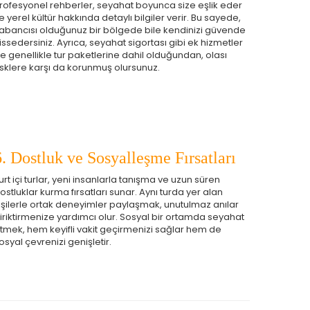
rofesyonel rehberler, seyahat boyunca size eşlik eder
e yerel kültür hakkında detaylı bilgiler verir. Bu sayede,
abancısı olduğunuz bir bölgede bile kendinizi güvende
issedersiniz. Ayrıca, seyahat sigortası gibi ek hizmetler
e genellikle tur paketlerine dahil olduğundan, olası
isklere karşı da korunmuş olursunuz.
6. Dostluk ve Sosyalleşme Fırsatları
urt içi turlar, yeni insanlarla tanışma ve uzun süren
ostluklar kurma fırsatları sunar. Aynı turda yer alan
işilerle ortak deneyimler paylaşmak, unutulmaz anılar
iriktirmenize yardımcı olur. Sosyal bir ortamda seyahat
tmek, hem keyifli vakit geçirmenizi sağlar hem de
osyal çevrenizi genişletir.