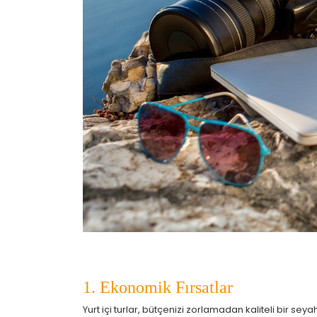
Ç
Si
ta
pa
um
çe
Z
Ot
çe
İ
Zi
sa
ya
1. Ekonomik Fırsatlar
P
Yurt içi turlar, bütçenizi zorlamadan kaliteli bir seya