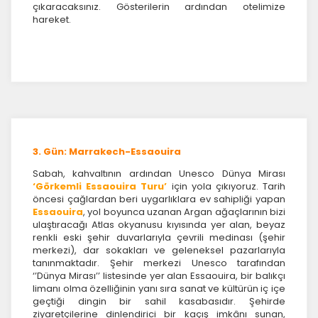
çıkaracaksınız. Gösterilerin ardından otelimize
hareket.
3. Gün: Marrakech-Essaouira
Sabah, kahvaltının ardından Unesco Dünya Mirası
‘Görkemli Essaouira Turu’
için yola çıkıyoruz. Tarih
öncesi çağlardan beri uygarlıklara ev sahipliği yapan
Essaouira
, yol boyunca uzanan Argan ağaçlarının bizi
ulaştıracağı Atlas okyanusu kıyısında yer alan, beyaz
renkli eski şehir duvarlarıyla çevrili medinası (şehir
merkezi), dar sokakları ve geleneksel pazarlarıyla
tanınmaktadır. Şehir merkezi Unesco tarafından
‘’Dünya Mirası’’ listesinde yer alan Essaouira, bir balıkçı
limanı olma özelliğinin yanı sıra sanat ve kültürün iç içe
geçtiği dingin bir sahil kasabasıdır. Şehirde
ziyaretçilerine dinlendirici bir kaçış imkânı sunan,