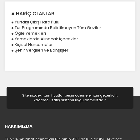
HARİÇ OLANLAR:
● Yurtdışı Çıkış Harç Pulu
● Tur Programında Belirtilmeyen Tüm Geziler
● Öğle Yemekleri
● Yemeklerde Alınacak İçecekler
● Kişisel Harcamalar
● Şehir Vergileri ve Bahşişler
Sitemizdeki tüm fiyatlar peşin ödemeler için geçerlidir,
kademeli satış sistemi uygulanmaktadır.
HAKKIMIZDA
Türkiye Seyahat Acentaları Birliğinin 4313 No'lu A grubu seyahat