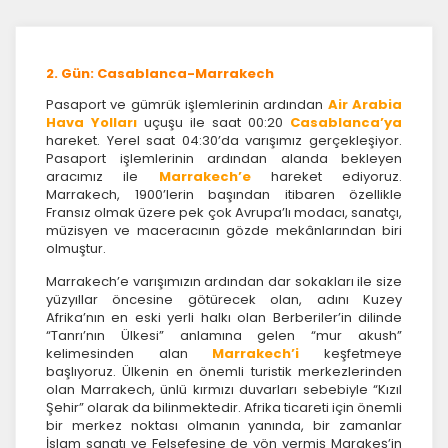
2. Gün: Casablanca-Marrakech
Pasaport ve gümrük işlemlerinin ardından
Air Arabia
Hava Yolları
uçuşu ile saat 00:20
Casablanca’ya
hareket. Yerel saat 04:30’da varışımız gerçekleşiyor.
Pasaport işlemlerinin ardından alanda bekleyen
aracımız ile
Marrakech’e
hareket ediyoruz.
Marrakech, 1900’lerin başından itibaren özellikle
Fransız olmak üzere pek çok Avrupa’lı modacı, sanatçı,
müzisyen ve maceracının gözde mekânlarından biri
olmuştur.
Marrakech’e varışımızın ardından dar sokakları ile size
yüzyıllar öncesine götürecek olan, adını Kuzey
Afrika’nın en eski yerli halkı olan Berberiler’in dilinde
“Tanrı’nın Ülkesi” anlamına gelen “mur akush”
kelimesinden alan
Marrakech’i
keşfetmeye
başlıyoruz. Ülkenin en önemli turistik merkezlerinden
olan Marrakech, ünlü kırmızı duvarları sebebiyle “Kızıl
Şehir” olarak da bilinmektedir. Afrika ticareti için önemli
bir merkez noktası olmanın yanında, bir zamanlar
İslam sanatı ve Felsefesine de yön vermiş Marakeş’in