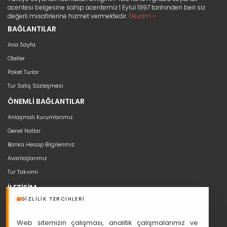
acentesi belgesine sahip acentemiz 1 Eylül 1997 tarihinden beri siz
değerli misafirlerine hizmet vermektedir.
Devam »
BAĞLANTILAR
Ana Sayfa
Oteller
Paket Turlar
Tur Satış Sözleşmesi
ÖNEMLİ BAĞLANTILAR
Anlaşmalı Kurumlarımız
Genel Notlar
Banka Hesap Bilgilerimiz
Avantajlarımız
Tur Takvimi
İLETİŞİM
GIZLILIK TERCIHLERI
bilgi@seyahat53.com
0 (850) 466 5353
Web sitemizin çalışması, analitik çalışmalarımız ve