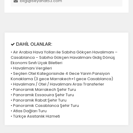
bilgi@seyahat53.com
DAHİL OLANLAR:
• Air Arabia Hava Yolları ile Sabiha Gökçen Havalimanı –
Casablanca – Sabiha Gökçen Havalimanı Gidiş Dönüş
Ekonomi Sınıfı Uçak Biletleri
• Havalimanı Vergileri
• Seçilen Otel Kategorisinde 4 Gece Yarım Pansiyon
Konaklama (3 gece Marrakech+1 gece Casablanca)
• Havalimanı / Otel / Havalimanı Arası Transferler
• Panoramik Marrakech Şehir Turu
• Panoramik Essaouira Şehir Turu
• Panoramik Rabat Şehir Turu
• Panoramik Casablanca Şehir Turu
• Atlas Dağları Turu
• Türkçe Asistanlık Hizmeti