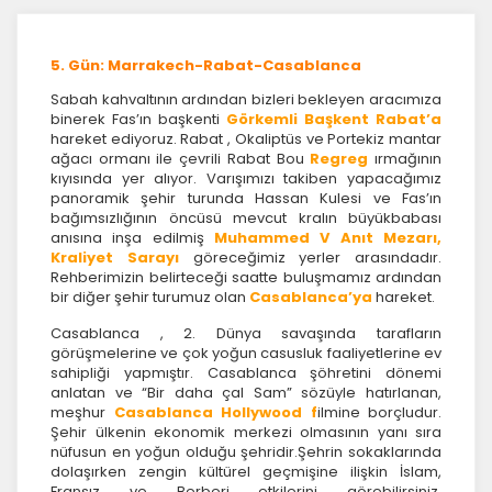
5. Gün: Marrakech-Rabat-Casablanca
Sabah kahvaltının ardından bizleri bekleyen aracımıza
binerek Fas’ın başkenti
Görkemli Başkent Rabat’a
hareket ediyoruz. Rabat , Okaliptüs ve Portekiz mantar
ağacı ormanı ile çevrili Rabat Bou
Regreg
ırmağının
kıyısında yer alıyor. Varışımızı takiben yapacağımız
panoramik şehir turunda Hassan Kulesi ve Fas’ın
bağımsızlığının öncüsü mevcut kralın büyükbabası
anısına inşa edilmiş
Muhammed V Anıt Mezarı,
Kraliyet Sarayı
göreceğimiz yerler arasındadır.
Rehberimizin belirteceği saatte buluşmamız ardından
bir diğer şehir turumuz olan
Casablanca’ya
hareket.
Casablanca , 2. Dünya savaşında tarafların
görüşmelerine ve çok yoğun casusluk faaliyetlerine ev
sahipliği yapmıştır. Casablanca şöhretini dönemi
anlatan ve “Bir daha çal Sam” sözüyle hatırlanan,
meşhur
Casablanca Hollywood f
ilmine borçludur.
Şehir ülkenin ekonomik merkezi olmasının yanı sıra
nüfusun en yoğun olduğu şehridir.Şehrin sokaklarında
dolaşırken zengin kültürel geçmişine ilişkin İslam,
Fransız ve Berberi etkilerini görebilirsiniz.