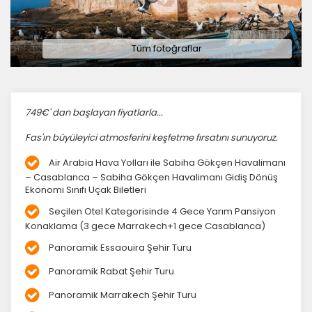
Tüm fotoğraflar
749€' dan başlayan fiyatlarla...
Fas'ın büyüleyici atmosferini keşfetme fırsatını sunuyoruz.
Air Arabia Hava Yolları ile Sabiha Gökçen Havalimanı
– Casablanca – Sabiha Gökçen Havalimanı Gidiş Dönüş
Ekonomi Sınıfı Uçak Biletleri
Seçilen Otel Kategorisinde 4 Gece Yarım Pansiyon
Konaklama (3 gece Marrakech+1 gece Casablanca)
Panoramik Essaouira Şehir Turu
Panoramik Rabat Şehir Turu
Panoramik Marrakech Şehir Turu