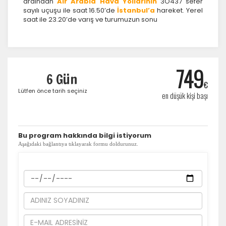
ardından
Air Arabia Hava Yollarının
3O437 sefer
sayılı uçuşu ile saat 16.50’de
İstanbul’a
hareket. Yerel
saat ile 23.20’de varış ve turumuzun sonu
749
6 Gün
€
Lütfen önce tarih seçiniz
en düşük kişi başı
​Bu program hakkında bilgi istiyorum
Aşağıdaki bağlantıya tıklayarak formu doldurunuz.