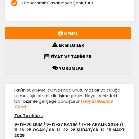
• Panoramik Casablanca Şehir Turu
GENEL
EK BİLGİLER
FİYAT VE TARİHLER
YORUMLAR
Fas'ın büyüleyici dünyasında unutulmaz bir yolculuğa
çıkmak için bizimle iletişime geçin. Hayallerinizdeki
tatili bizimle gerçeğe dönüştürün
!
Hayat Gezince
Güzel...
Tur Tarihleri:
9-19-30 EKİM / 6-13-27 KASIM / 7-14 ARALIK 2024 //
11-18-25 OCAK / 08-12-22-26 ŞUBAT/08-12-15 MART
2025