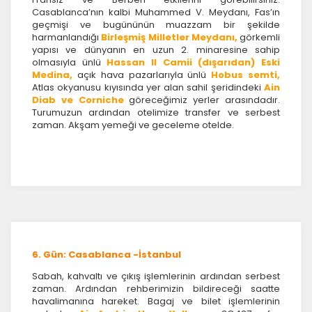
Casablanca’nın kalbi Muhammed V. Meydanı, Fas’ın
geçmişi ve bugününün muazzam bir şekilde
harmanlandığı
Birleşmiş Milletler Meydanı,
görkemli
yapısı ve dünyanın en uzun 2. minaresine sahip
olmasıyla ünlü
Hassan II Camii (dışarıdan) Eski
Medina,
açık hava pazarlarıyla ünlü
Hobus semti,
Atlas okyanusu kıyısında yer alan sahil şeridindeki
Ain
Diab ve Corniche
göreceğimiz yerler arasındadır.
Turumuzun ardından otelimize transfer ve serbest
zaman. Akşam yemeği ve geceleme otelde.
6. Gün: Casablanca -İstanbul
Sabah, kahvaltı ve çıkış işlemlerinin ardından serbest
zaman. Ardından rehberimizin bildireceği saatte
havalimanına hareket. Bagaj ve bilet işlemlerinin