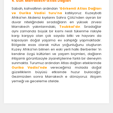
4. Gün: Marrakech-Atlas Dağları
Sabah, kahvaltının ardından ‘
Görkemli Atlas Dağları
ve Ourika Vadisi turu’na
katılıyoruz. Kuzeybatı
İstatistik Çerezleri
Afrika’nın Akdeniz kıyılarını Sahra Çölü’nden ayıran bir
Ziyaretçilerin siteyi nasıl kullandığını anonim olarak
duvar niteliğindeki sıradağların en yüksek zirvesi
ölçeriz. Hangi sayfaların popüler olduğunu ve
Marrakech yakınlarındaki,
Toubkal’dır
. Sıradağlar
kullanıcıların nerede zorluk yaşadığını anlamamıza
aynı zamanda büyük bir kısmı nesli tükenme riskiyle
yardımcı olur.
karşı karşıya olan çok sayıda bitki ve hayvanı da
kapsayan doğal yaşama ev sahipliği yapmaktadır.
Bölgede esas olarak nüfus yoğunluğunu oluşturan
Kuzey Afrika’nın bilinen en eski yerli halkı Berberiler ’in
kendine özgü kültürleri ve yaşam biçimleri, dağların
ihtişamlı görüntüsüyle ziyaretçilerine farklı bir deneyim
Pazarlama Çerezleri
sunmakta. Turumuz ardından Atlas dağları eteklerinde
Ourika Vadisi’nde
vereceğimiz molada doğal
Size ve ilgi alanlarınıza uygun reklamlar göstermek
güzelliklerin büyüsü etkisinde huzur bulacağız.
için kullanılır. Kapatırsanız reklamları görmeye devam
Gezimizden sonra Marrakech e dönüyoruz. Akşam
edersiniz, ancak daha az alakalı olabilirler.
yemeği ve geceleme otelde.
Tercihleri Kaydet