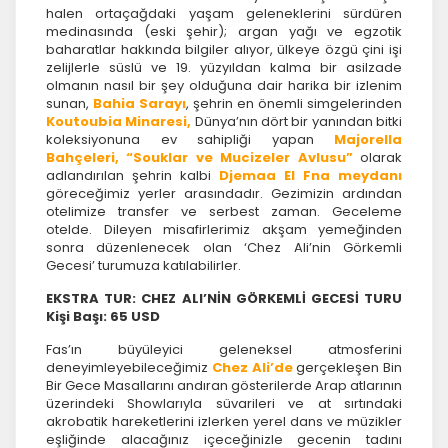
halen ortaçağdaki yaşam geleneklerini sürdüren
medinasında (eski şehir); argan yağı ve egzotik
baharatlar hakkında bilgiler alıyor, ülkeye özgü çini işi
zelijlerle süslü ve 19. yüzyıldan kalma bir asilzade
olmanın nasıl bir şey olduğuna dair harika bir izlenim
sunan,
Bahia Sarayı
, şehrin en önemli simgelerinden
Koutoubia Minaresi,
Dünya’nın dört bir yanından bitki
koleksiyonuna ev sahipliği yapan
Majorella
Bahçeleri, “Souklar ve Mucizeler Avlusu”
olarak
adlandırılan şehrin kalbi
Djemaa El Fna meydanı
göreceğimiz yerler arasındadır. Gezimizin ardından
otelimize transfer ve serbest zaman. Geceleme
otelde. Dileyen misafirlerimiz akşam yemeğinden
sonra düzenlenecek olan ‘Chez Ali’nin Görkemli
Gecesi’ turumuza katılabilirler.
EKSTRA TUR: CHEZ ALI’NİN GÖRKEMLİ GECESİ TURU
Kişi Başı: 65 USD
Fas’ın büyüleyici geleneksel atmosferini
deneyimleyebileceğimiz
Chez Ali’de
gerçekleşen Bin
Bir Gece Masallarını andıran gösterilerde Arap atlarının
üzerindeki Showlarıyla süvarileri ve at sırtındaki
akrobatik hareketlerini izlerken yerel dans ve müzikler
eşliğinde alacağınız içeceğinizle gecenin tadını