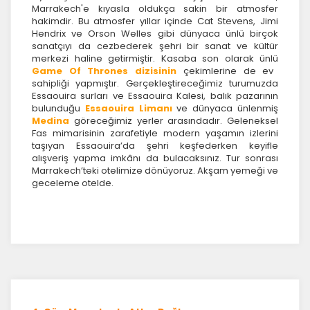
Marrakech'e kıyasla oldukça sakin bir atmosfer
hakimdir. Bu atmosfer yıllar içinde Cat Stevens, Jimi
Hendrix ve Orson Welles gibi dünyaca ünlü birçok
sanatçıyı da cezbederek şehri bir sanat ve kültür
merkezi haline getirmiştir. Kasaba son olarak ünlü
Game Of Thrones dizisinin
çekimlerine de ev
sahipliği yapmıştır. Gerçekleştireceğimiz turumuzda
Essaouira surları ve Essaouira Kalesi, balık pazarının
bulunduğu
Essaouira Limanı
ve dünyaca ünlenmiş
Medina
göreceğimiz yerler arasındadır. Geleneksel
ÇEREZ KULLANIM AYARLARINIZ
Fas mimarisinin zarafetiyle modern yaşamın izlerini
Çerez tercihlerinizi
belirleyin
.
taşıyan Essaouira’da şehri keşfederken keyifle
alışveriş yapma imkânı da bulacaksınız. Tur sonrası
Daha fazla bilgi için
KVKK bilgilendirmemizi
,
çerez
Marrakech’teki otelimize dönüyoruz. Akşam yemeği ve
kullanım
ve
gizlilik koşullarını
inceleyebilirsiniz.
geceleme otelde.
Zorunlu Çerezler
HER ZAMAN AKTIF
Oturum yönetimi, güvenlik ve temel site işlevleri için
gereklidir. Bu çerezler olmadan site düzgün çalışmaz
ve devre dışı bırakılamaz.