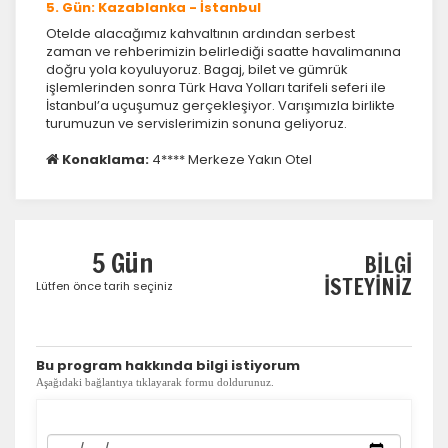
5. Gün: Kazablanka - İstanbul
Tercihleri Kaydet
Otelde alacağımız kahvaltının ardından serbest
zaman ve rehberimizin belirlediği saatte havalimanına
doğru yola koyuluyoruz. Bagaj, bilet ve gümrük
işlemlerinden sonra Türk Hava Yolları tarifeli seferi ile
İstanbul’a uçuşumuz gerçekleşiyor. Varışımızla birlikte
turumuzun ve servislerimizin sonuna geliyoruz.
Konaklama:
4**** Merkeze Yakın Otel
5 Gün
BİLGİ
İSTEYİNİZ
Lütfen önce tarih seçiniz
​Bu program hakkında bilgi istiyorum
Aşağıdaki bağlantıya tıklayarak formu doldurunuz.