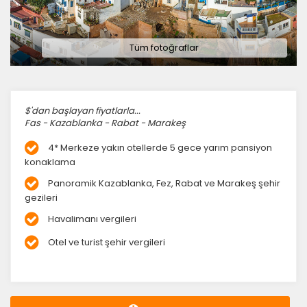
Tüm fotoğraflar
$'dan başlayan fiyatlarla...
Fas - Kazablanka - Rabat - Marakeş
4* Merkeze yakın otellerde 5 gece yarım pansiyon
konaklama
Panoramik Kazablanka, Fez, Rabat ve Marakeş şehir
gezileri
Havalimanı vergileri
Otel ve turist şehir vergileri