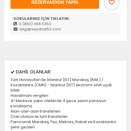
REZERVASYON YAPIN
SORULARINIZ İÇİN TIKLAYIN:
0 (850) 466 5353
bilgi@seyahat53.com
DAHİL OLANLAR:
Türk Havayolları ile İstanbul (IST) Marakeş (RAK) /
Kazablanka (CMN) - İstanbul (IST) ekonomi sınıfı uçak
bileti
Havalimanı vergileri
4* Merkeze yakın otellerde 4 gece yarım pansiyon
konaklama
Alan-otel-alan transferleri
Özel otobüs ile tüm transferler
Panoramik Marakeş, Fez, Meknes, Rabat ve Kazablanka
şehir gezileri