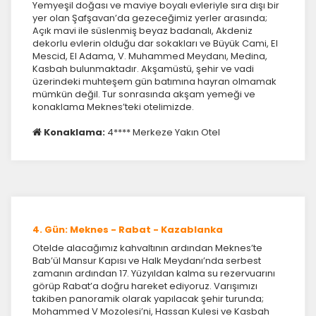
Yemyeşil doğası ve maviye boyalı evleriyle sıra dışı bir
yer olan Şafşavan’da gezeceğimiz yerler arasında;
Açık mavi ile süslenmiş beyaz badanalı, Akdeniz
dekorlu evlerin olduğu dar sokakları ve Büyük Cami, El
Mescid, El Adama, V. Muhammed Meydanı, Medina,
Kasbah bulunmaktadır. Akşamüstü, şehir ve vadi
üzerindeki muhteşem gün batımına hayran olmamak
mümkün değil. Tur sonrasında akşam yemeği ve
konaklama Meknes’teki otelimizde.
Konaklama:
4**** Merkeze Yakın Otel
ÇEREZ KULLANIM AYARLARINIZ
Çerez tercihlerinizi
belirleyin
.
Daha fazla bilgi için
KVKK bilgilendirmemizi
,
çerez
kullanım
ve
gizlilik koşullarını
inceleyebilirsiniz.
4. Gün: Meknes - Rabat - Kazablanka
Zorunlu Çerezler
HER ZAMAN AKTIF
Otelde alacağımız kahvaltının ardından Meknes’te
Bab’ül Mansur Kapısı ve Halk Meydanı’nda serbest
Oturum yönetimi, güvenlik ve temel site işlevleri için
zamanın ardından 17. Yüzyıldan kalma su rezervuarını
gereklidir. Bu çerezler olmadan site düzgün çalışmaz
görüp Rabat’a doğru hareket ediyoruz. Varışımızı
ve devre dışı bırakılamaz.
takiben panoramik olarak yapılacak şehir turunda;
Mohammed V Mozolesi’ni, Hassan Kulesi ve Kasbah