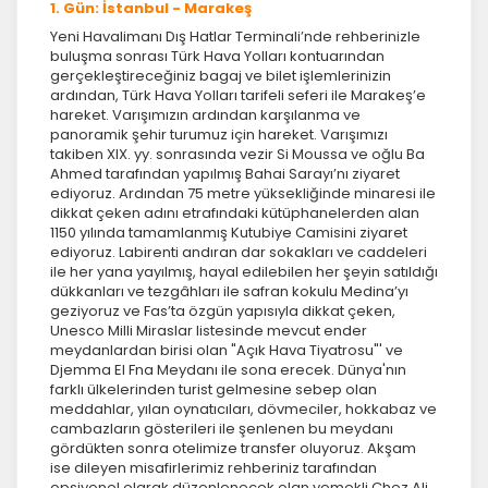
1. Gün: İstanbul - Marakeş
Yeni Havalimanı Dış Hatlar Terminali’nde rehberinizle
buluşma sonrası Türk Hava Yolları kontuarından
gerçekleştireceğiniz bagaj ve bilet işlemlerinizin
ardından, Türk Hava Yolları tarifeli seferi ile Marakeş’e
hareket. Varışımızın ardından karşılanma ve
panoramik şehir turumuz için hareket. Varışımızı
takiben XIX. yy. sonrasında vezir Si Moussa ve oğlu Ba
Ahmed tarafından yapılmış Bahai Sarayı’nı ziyaret
ediyoruz. Ardından 75 metre yüksekliğinde minaresi ile
dikkat çeken adını etrafındaki kütüphanelerden alan
1150 yılında tamamlanmış Kutubiye Camisini ziyaret
ediyoruz. Labirenti andıran dar sokakları ve caddeleri
ile her yana yayılmış, hayal edilebilen her şeyin satıldığı
dükkanları ve tezgâhları ile safran kokulu Medina’yı
geziyoruz ve Fas’ta özgün yapısıyla dikkat çeken,
Unesco Milli Miraslar listesinde mevcut ender
meydanlardan birisi olan "Açık Hava Tiyatrosu"' ve
Djemma El Fna Meydanı ile sona erecek. Dünya'nın
farklı ülkelerinden turist gelmesine sebep olan
meddahlar, yılan oynatıcıları, dövmeciler, hokkabaz ve
cambazların gösterileri ile şenlenen bu meydanı
gördükten sonra otelimize transfer oluyoruz. Akşam
ise dileyen misafirlerimiz rehberiniz tarafından
opsiyonel olarak düzenlenecek olan yemekli Chez Ali