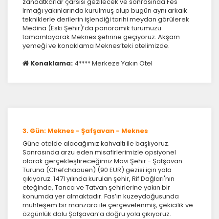
zanaatkârlar çarsısı gezilecek ve sonrasında Fes
Irmağı yakınlarında kurulmuş olup bugün aynı arkaik
tekniklerle derilerin işlendiği tarihi meydan görülerek
Medina (Eski Şehir)’da panoramik turumuzu
tamamlayarak Meknes şehrine geçiyoruz. Akşam
yemeği ve konaklama Meknes’teki otelimizde.
Konaklama:
4**** Merkeze Yakın Otel
3. Gün: Meknes - Şafşavan - Meknes
Güne otelde alacağımız kahvaltı ile başlıyoruz.
Sonrasında arzu eden misafirlerimizle opsiyonel
olarak gerçekleştireceğimiz Mavi Şehir - Şafşavan
Turuna (Chefchaouen) (90 EUR) gezisi için yola
çıkıyoruz. 1471 yılında kurulan şehir, Rif Dağları'nın
eteğinde, Tanca ve Tatvan şehirlerine yakın bir
konumda yer almaktadır. Fas’ın kuzeydoğusunda
muhteşem bir manzara ile çerçevelenmiş, çekicilik ve
özgünlük dolu Şafşavan’a doğru yola çıkıyoruz.