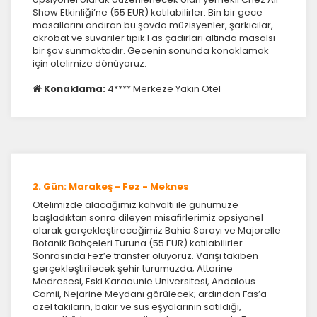
Show Etkinliği’ne (55 EUR) katılabilirler. Bin bir gece
masallarını andıran bu şovda müzisyenler, şarkıcılar,
akrobat ve süvariler tipik Fas çadırları altında masalsı
bir şov sunmaktadır. Gecenin sonunda konaklamak
için otelimize dönüyoruz.
Konaklama:
4**** Merkeze Yakın Otel
2. Gün: Marakeş - Fez - Meknes
Otelimizde alacağımız kahvaltı ile günümüze
başladıktan sonra dileyen misafirlerimiz opsiyonel
olarak gerçekleştireceğimiz Bahia Sarayı ve Majorelle
Botanik Bahçeleri Turuna (55 EUR) katılabilirler.
Sonrasında Fez’e transfer oluyoruz. Varışı takiben
gerçekleştirilecek şehir turumuzda; Attarine
Medresesi, Eski Karaounie Üniversitesi, Andalous
Camii, Nejarine Meydanı görülecek; ardından Fas’a
özel takıların, bakır ve süs eşyalarının satıldığı,