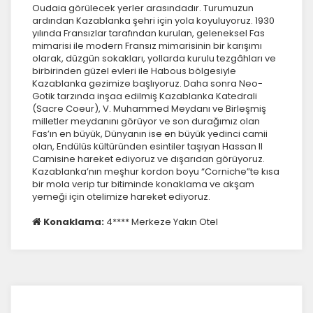
Oudaia görülecek yerler arasındadır. Turumuzun
ardından Kazablanka şehri için yola koyuluyoruz. 1930
yılında Fransızlar tarafından kurulan, geleneksel Fas
mimarisi ile modern Fransız mimarisinin bir karışımı
İstatistik Çerezleri
olarak, düzgün sokakları, yollarda kurulu tezgâhları ve
Ziyaretçilerin siteyi nasıl kullandığını anonim olarak
birbirinden güzel evleri ile Habous bölgesiyle
ölçeriz. Hangi sayfaların popüler olduğunu ve
Kazablanka gezimize başlıyoruz. Daha sonra Neo-
kullanıcıların nerede zorluk yaşadığını anlamamıza
Gotik tarzında inşaa edilmiş Kazablanka Katedrali
(Sacre Coeur), V. Muhammed Meydanı ve Birleşmiş
yardımcı olur.
milletler meydanını görüyor ve son durağımız olan
Fas’ın en büyük, Dünyanın ise en büyük yedinci camii
olan, Endülüs kültüründen esintiler taşıyan Hassan II
Camisine hareket ediyoruz ve dışarıdan görüyoruz.
Kazablanka’nın meşhur kordon boyu “Corniche”te kısa
bir mola verip tur bitiminde konaklama ve akşam
Pazarlama Çerezleri
yemeği için otelimize hareket ediyoruz.
Size ve ilgi alanlarınıza uygun reklamlar göstermek
için kullanılır. Kapatırsanız reklamları görmeye devam
Konaklama:
4**** Merkeze Yakın Otel
edersiniz, ancak daha az alakalı olabilirler.