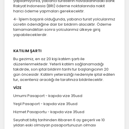
yapılamıyorsa, yabancı turistlerin havaalanındaki Bank
Rakyat Indonesia (BRI) ödeme noktalarında nakit
harici ödeme yapmaları gerekecektir.
4- İşlem başarılı olduğunda, yabancı turist yolcularımız
ücretin ödendiğine dair bir bildirim alacaktır. Ödeme
tamamandıktan sonra yolcularımız ülkeye giriş
yapabileceklerdir.
KATILIM ŞARTI
Bu gezimiz, en az 20 kişi katılım şartı ile
düzenlenmektedir. Yeterli katılım sağlanamadığı
takdirde, son iptal bildirim tarihi tur başlangıcının 20
gün öncesidir. Katılım yetersizliği nedeniyle iptal edilen
tur, acenteniz aracılığı ile tarafınıza bildirilecektir.
VİZE
Umumi Pasaport - kapıda vize 35usd
Yeşil Pasaport - kapıda vize 35usd
Hizmet Pasaportu - kapıda vize 35usd
Seyahat bitiş tarihinden itibaren 6 ay geçerli ve 10
yıldan eski olmayan pasaportunuzun olması