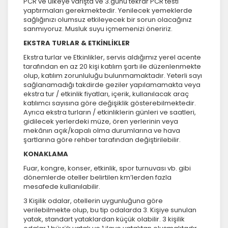
PCR ve ülkeye varışta ve 3.günü tekrar PCR testi
yaptırmaları gerekmektedir. Yenilecek yemeklerde
sağlığınızı olumsuz etkileyecek bir sorun olacağınız
sanmıyoruz. Musluk suyu içmemenizi öneririz.
EKSTRA TURLAR & ETKİNLİKLER
Ekstra turlar ve Etkinlikler, servis aldığımız yerel acente
tarafından en az 20 kişi katılım şartı ile düzenlenmekte
olup, katılım zorunluluğu bulunmamaktadır. Yeterli sayı
sağlanamadığı takdirde geziler yapılamamakta veya
ekstra tur / etkinlik fiyatları, içerik, kullanılacak araç
katılımcı sayısına göre değişiklik gösterebilmektedir.
Ayrıca ekstra turların / etkinliklerin günleri ve saatleri,
gidilecek yerlerdeki müze, ören yerlerinin veya
mekânın açık/kapalı olma durumlarına ve hava
şartlarına göre rehber tarafından değiştirilebilir.
KONAKLAMA
Fuar, kongre, konser, etkinlik, spor turnuvası vb. gibi
dönemlerde oteller belirtilen km’lerden fazla
mesafede kullanılabilir.
3 Kişilik odalar, otellerin uygunluğuna göre
verilebilmekte olup, bu tip odalarda 3. Kişiye sunulan
yatak, standart yataklardan küçük olabilir. 3 kişilik