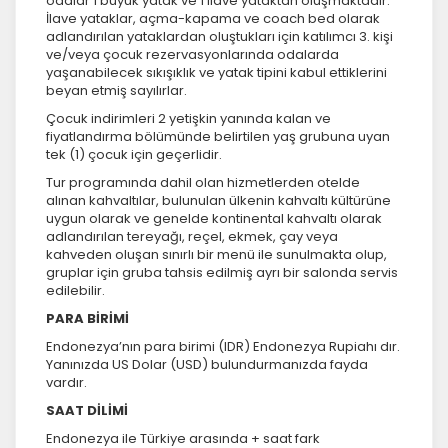
odalar 1 büyük yatak ve 1 ilave yataktan oluşmaktadır.
İlave yataklar, açma-kapama ve coach bed olarak
adlandırılan yataklardan oluştukları için katılımcı 3. kişi
ve/veya çocuk rezervasyonlarında odalarda
yaşanabilecek sıkışıklık ve yatak tipini kabul ettiklerini
beyan etmiş sayılırlar.
Çocuk indirimleri 2 yetişkin yanında kalan ve
fiyatlandırma bölümünde belirtilen yaş grubuna uyan
tek (1) çocuk için geçerlidir.
Tur programında dahil olan hizmetlerden otelde
alınan kahvaltılar, bulunulan ülkenin kahvaltı kültürüne
uygun olarak ve genelde kontinental kahvaltı olarak
adlandırılan tereyağı, reçel, ekmek, çay veya
kahveden oluşan sınırlı bir menü ile sunulmakta olup,
gruplar için gruba tahsis edilmiş ayrı bir salonda servis
edilebilir.
PARA BİRİMİ
Endonezya’nın para birimi (IDR) Endonezya Rupiahı dır.
Yanınızda US Dolar (USD) bulundurmanızda fayda
vardır.
SAAT DİLİMİ
Endonezya ile Türkiye arasında + saat fark