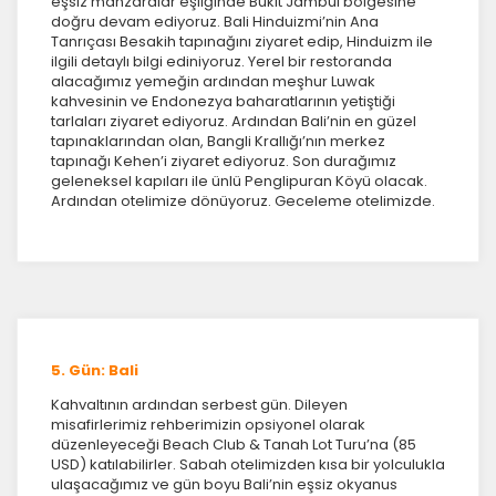
eşsiz manzaralar eşliğinde Bukit Jambul bölgesine
doğru devam ediyoruz. Bali Hinduizmi’nin Ana
Tanrıçası Besakih tapınağını ziyaret edip, Hinduizm ile
ilgili detaylı bilgi ediniyoruz. Yerel bir restoranda
alacağımız yemeğin ardından meşhur Luwak
kahvesinin ve Endonezya baharatlarının yetiştiği
tarlaları ziyaret ediyoruz. Ardından Bali’nin en güzel
tapınaklarından olan, Bangli Krallığı’nın merkez
tapınağı Kehen’i ziyaret ediyoruz. Son durağımız
geleneksel kapıları ile ünlü Penglipuran Köyü olacak.
Ardından otelimize dönüyoruz. Geceleme otelimizde.
5. Gün: Bali
Kahvaltının ardından serbest gün. Dileyen
misafirlerimiz rehberimizin opsiyonel olarak
düzenleyeceği Beach Club & Tanah Lot Turu’na (85
USD) katılabilirler. Sabah otelimizden kısa bir yolculukla
ulaşacağımız ve gün boyu Bali’nin eşsiz okyanus