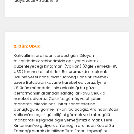
Mayıs 2025 - Saat: 19:15
2. Gün: Ubud
Kahvaltının ardından serbest gün. Dileyen
misafirlerimiz rehberimizin opsiyonel olarak
düzenleyeceği Kintamani (Volkan) (Ögle Yemekli- 95
USD) turuna katılabilirler. Bu turumuzda ilk olarak
Bali’nin yerel dansı olan “Barong Dansını” izlemek
üzere Batubulan köyüne hareket ediyoruz. İyi ile
kötünün mücadelesinin anlatıldığı bu güzel
performansın ardından sanatçılar köyü Celuk’a
hareket ediyoruz. Celuk’ta gümüş ve ahşabın
maharetli ellerde nasıl birer sanat eserine
dönüştüğünü görme imkanı bulacağız. Ardından Batur
Volkanı’nın eşsiz güzelliğini görmek ve krater gölü
manzarası eşliğinde öğle yemeğimizi almak üzere
Kintamani’ye gidiyoruz. Yemeğin ardından Kutsal Su
Tapınağı olarak da bilinen Tirta Empul tapınağını