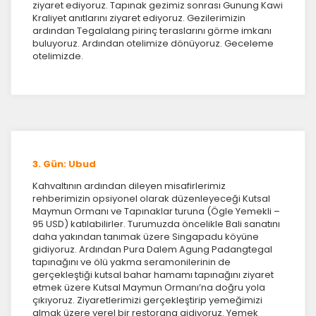
ziyaret ediyoruz. Tapınak gezimiz sonrası Gunung Kawi
Kraliyet anıtlarını ziyaret ediyoruz. Gezilerimizin
ardından Tegalalang pirinç teraslarını görme imkanı
buluyoruz. Ardından otelimize dönüyoruz. Geceleme
otelimizde.
ÇEREZ KULLANIM AYARLARINIZ
Çerez tercihlerinizi
belirleyin
.
3. Gün: Ubud
Daha fazla bilgi için
KVKK bilgilendirmemizi
,
çerez kullanım
ve
gizlilik koşullarını
inceleyebilirsiniz.
Kahvaltının ardından dileyen misafirlerimiz
rehberimizin opsiyonel olarak düzenleyeceği Kutsal
Maymun Ormanı ve Tapınaklar turuna (Ögle Yemekli –
95 USD) katılabilirler. Turumuzda öncelikle Bali sanatını
Zorunlu Çerezler
HER ZAMAN AKTIF
daha yakından tanımak üzere Singapadu köyüne
Oturum yönetimi, güvenlik ve temel site işlevleri için
gidiyoruz. Ardından Pura Dalem Agung Padangtegal
gereklidir. Bu çerezler olmadan site düzgün çalışmaz ve
tapınağını ve ölü yakma seramonilerinin de
devre dışı bırakılamaz.
gerçekleştiği kutsal bahar hamamı tapınağını ziyaret
etmek üzere Kutsal Maymun Ormanı’na doğru yola
çıkıyoruz. Ziyaretlerimizi gerçekleştirip yemeğimizi
almak üzere yerel bir restorana gidiyoruz. Yemek