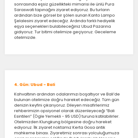
sonrasında eşsiz güzellikteki mimarisi ile ünlü Pura
Saraswati tapınağını ziyaret ediyoruz. Bu turların
İstatistik Çerezleri
ardından bize görsel bir şölen sunan Kanto Lampo
Şelalesini ziyaret edeceğiz. Ardında farklı hediyelik
Ziyaretçilerin siteyi nasıl kullandığını anonim olarak
eşya seçenekleri bulabileceğiniz Ubud Pazarına
ölçeriz. Hangi sayfaların popüler olduğunu ve
gidiyoruz. Tur bitimi otelimize geçiyoruz. Geceleme
kullanıcıların nerede zorluk yaşadığını anlamamıza
otelimizde.
yardımcı olur.
Pazarlama Çerezleri
Size ve ilgi alanlarınıza uygun reklamlar göstermek için
4. Gün: Ubud - Bali
kullanılır. Kapatırsanız reklamları görmeye devam
edersiniz, ancak daha az alakalı olabilirler.
Kahvaltının ardından odalarımızı boşaltıyor ve Bali’de
bulunan otelimize doğru hareket edeceğiz. Tüm gün
denizin keyfini çıkarıyoruz. Dileyen misafirlerimiz
rehberimizin opsiyonel olarak düzenleyeceği “Bali
Esintileri” (Ögle Yemekli - 95 USD) turuna katılabilirler.
Otelimizden Klungkung bölgesine doğru hareket
ediyoruz. İlk ziyaret noktamız Kerta Gosa antik
mahkeme binası. Ziyaretimiz sonrası yolculuğumuza
Tercihleri Kaydet