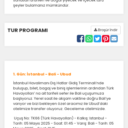
sanatları ürünleri ve doğal yiyecek ve içecek türü
şeyler bulamanız mümkündür.
TUR PROGRAMI
Broşür İndir
1. Gün: İstanbul - Bali - Ubud
İstanbul Havalimanı Dış Hatlar Gidiş Terminali’nde
buluşup, bilet, bagaj ve biniş işlemlerinin ardından Türk
Havayolları’ na ait tarifeli sefer ile Bali uçuşumuza
başlıyoruz. Yerel saat ile akşam vaktine doğru Bali’ye
varıyor ve bizi bekleyen özel aracımız ile Ubud’daki
otelimize transfer oluyoruz. Geceleme otelimizde.
Uçuş No: TK66 (Türk Havayolları) - Kalkış: Istanbul -
Tarih: 05 Mayıs 2025 - Saat: 01:45 - Varış: Bali - Tarih: 05