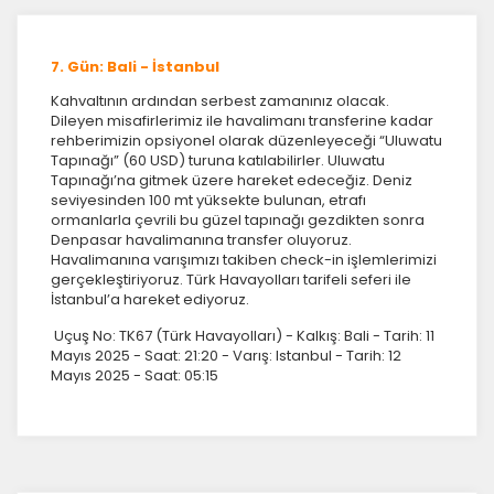
7. Gün: Bali - İstanbul
Kahvaltının ardından serbest zamanınız olacak.
Dileyen misafirlerimiz ile havalimanı transferine kadar
rehberimizin opsiyonel olarak düzenleyeceği “Uluwatu
Tapınağı” (60 USD) turuna katılabilirler. Uluwatu
Tapınağı’na gitmek üzere hareket edeceğiz. Deniz
seviyesinden 100 mt yüksekte bulunan, etrafı
ormanlarla çevrili bu güzel tapınağı gezdikten sonra
Denpasar havalimanına transfer oluyoruz.
Havalimanına varışımızı takiben check-in işlemlerimizi
gerçekleştiriyoruz. Türk Havayolları tarifeli seferi ile
İstanbul’a hareket ediyoruz.
Uçuş No: TK67 (Türk Havayolları) - Kalkış: Bali - Tarih: 11
Mayıs 2025 - Saat: 21:20 - Varış: Istanbul - Tarih: 12
Mayıs 2025 - Saat: 05:15