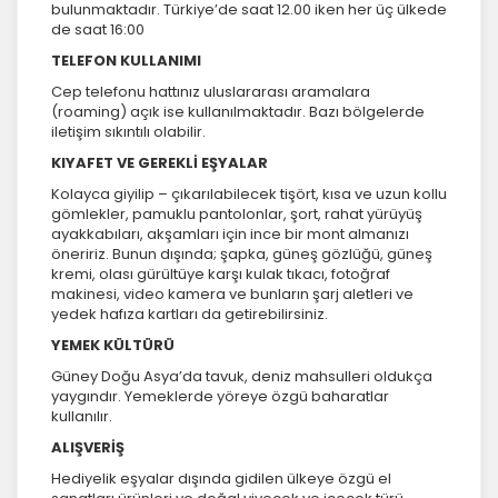
bulunmaktadır. Türkiye’de saat 12.00 iken her üç ülkede
de saat 16:00
TELEFON KULLANIMI
Cep telefonu hattınız uluslararası aramalara
(roaming) açık ise kullanılmaktadır. Bazı bölgelerde
iletişim sıkıntılı olabilir.
KIYAFET VE GEREKLİ EŞYALAR
Kolayca giyilip – çıkarılabilecek tişört, kısa ve uzun kollu
gömlekler, pamuklu pantolonlar, şort, rahat yürüyüş
ayakkabıları, akşamları için ince bir mont almanızı
öneririz. Bunun dışında; şapka, güneş gözlüğü, güneş
kremi, olası gürültüye karşı kulak tıkacı, fotoğraf
makinesi, video kamera ve bunların şarj aletleri ve
yedek hafıza kartları da getirebilirsiniz.
YEMEK KÜLTÜRÜ
Güney Doğu Asya’da tavuk, deniz mahsulleri oldukça
yaygındır. Yemeklerde yöreye özgü baharatlar
kullanılır.
ALIŞVERİŞ
Hediyelik eşyalar dışında gidilen ülkeye özgü el