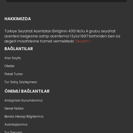
HAKKIMIZDA
Türkiye Seyahat Acentaları Birliğinin 4313 No'lu A grubu seyahat
acentesi belgesine sahip acentemiz 1 Eylül 1997 tarihinden beri siz
değerli misafirlerine hizmet vermektedir.
Devam »
BAĞLANTILAR
Ana Sayfa
Oteller
Paket Turlar
Tur Satış Sözleşmesi
ÖNEMLİ BAĞLANTILAR
Anlaşmalı Kurumlarımız
Genel Notlar
Banka Hesap Bilgilerimiz
Avantajlarımız
Tur Takvimi