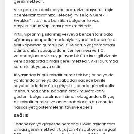
gerekmektedir.
Vize gereken destinasyonlarda, vize başvurusu için
acentenizin tarafınıza ileteceği “Vize İçin Gerekli
Evraklar” listesinde belirtilen belgeler ile vize
başvurusunun yapılması gerekmektedir.
Yırtık, yıpranmış, ıslanmış ve/veya benzeri tahribata
uğramış pasaportlar nedeniyle ziyaret edilecek ülke
sınır kapısında gümrük polisi ile sorun yaşanmaması
adına; anılan pasaportların yenilenmesi ve T.C.
vatandaşlarına vize uygulayan bir ülke ise ilgili vizenin
yeni pasaportta olması gerekmektedir. Aksi durumda
sorumluluk yolcuya aittir.
18 yaşından küçük misafirlerimiz tek başlarına ya da
yanlarında anne ya da babadan sadece biri ile
seyahat ederken ülke giriş-çıkışlarında görevli polis
memurunca anne-babanın ortak muvafakatini
gösterir belge sorulması ihtimali olduğundan; 18 yaş
altı misafirlerimizin ve anne-babalarının bu konuda
hassasiyet göstermelerini tavsiye ederiz.
SAĞLIK
Endonezya’ya girişlerde herhangi Covid aşıların tam
olması gerekmektedir. Uçuştan 48 saat önce negatif