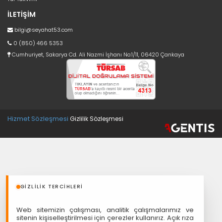
İLETİŞİM
bilgi@seyahat53.com
0 (850) 466 5353
Cumhuriyet, Sakarya Cd. Ali Nazmi İşhanı No:1/11, 06420 Çankaya
Hizmet Sözleşmesi
Gizlilik Sözleşmesi
GIZLILIK TERCIHLERI
Web sitemizin çalışması, analitik çalışmalarımız ve
sitenin kişiselleştirilmesi için çerezler kullanırız. Açık rıza