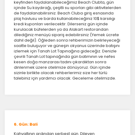
keyfinden faydalanabileceğimiz Beach Clubta, gün
içinde Su kaydırağı, çeşitli su sporları gibi aktivitelerden
de faydalanabilirsiniz. Beach Cluba giriş esnasında
plaj havlusu ve barda kullanabileceğiniz 10$ karsılıgı
kredi kuponları verilecektir. Dilerseniz gün içinde
kurulacak büfelerden ya da Alakart restorandan
dilediğiniz menüyü sipariş edebilirsiniz (Yemek ücrete
dahil değil). Öğleden sonra rehberimizin belirleyeceği
saatte buluşuyor ve güneşin okyanus üzerinde batışını
izlemek için Tanah Lot Tapınağına gideceğiz. Denizle
çevrili Tanah Lot tapınağında gün batımının ve nefes
kesen doğa manzarası tadını çıkardıktan sonra
dinlenmek üzere otelimize dönüyoruz. Gün içinde
sizinle birlikte olacak rehberlerimiz size her türlü
talebiniz için yardımcı olacak. Geceleme otelimizde.
6. Gün: Bali
Kahvaltının ardından serbest gün. Dileyen