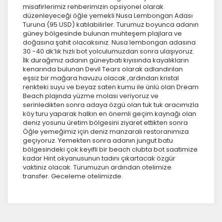
misafirlerimiz rehberimizin opsiyonel olarak
düzenleyeceği öğle yemekli Nusa Lembongan Adası
Turuna (95 USD) katılabilirler. Turumuz boyunca adanın
güney bölgesinde bulunan muhteşem plajlara ve
doğasına şahit olacaksınız. Nusa lembongan adasına
30 -40 dk’lık hızlı bot yolculumuzdan sonra ulaşıyoruz.
İlk durağımız adanın güneybatı kıyısında kayalıkların
kenarında bulunan Devil Tears olarak adlandırılan
eşsiz bir mağara havuzu olacak ,ardından kristal
renkteki suyu ve beyaz saten kumu ile ünlü olan Dream
Beach plajında yüzme molası veriyoruz ve
serinledikten sonra adaya özgü olan tuk tuk aracımızla
köy turu yaparak halkın en önemli geçim kaynağı olan
deniz yosunu üretim bölgesini ziyaret ettikten sonra
Öğle yemeğimiz için deniz manzaralı restoranımıza
geçiyoruz. Yemekten sonra adanın jungut batu
bölgesindeki çok keyifli bir beach clubta bot saatimize
kadar Hint okyanusunun tadını çıkartacak özgür
vaktiniz olacak. Turumuzun ardından otelimize
transfer. Geceleme otelimizde.