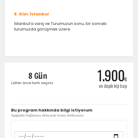
8. Gün: İstanbul
İstanbul’a varış ve Turumuzun sonu, bir sonraki
turumuzda görüşmek üzere.
1.900
8 Gün
€
Lütfen önce tarih seçiniz
en düşük kişi başı
​Bu program hakkında bilgi istiyorum
Aşağıdaki bağlantıya tıklayarak formu doldurunuz.