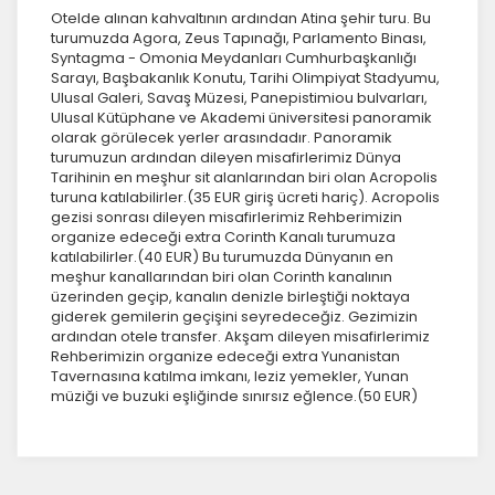
Otelde alınan kahvaltının ardından Atina şehir turu. Bu
turumuzda Agora, Zeus Tapınağı, Parlamento Binası,
Syntagma - Omonia Meydanları Cumhurbaşkanlığı
Sarayı, Başbakanlık Konutu, Tarihi Olimpiyat Stadyumu,
Ulusal Galeri, Savaş Müzesi, Panepistimiou bulvarları,
Ulusal Kütüphane ve Akademi üniversitesi panoramik
olarak görülecek yerler arasındadır. Panoramik
turumuzun ardından dileyen misafirlerimiz Dünya
Tarihinin en meşhur sit alanlarından biri olan Acropolis
turuna katılabilirler.(35 EUR giriş ücreti hariç). Acropolis
ÇEREZ KULLANIM AYARLARINIZ
gezisi sonrası dileyen misafirlerimiz Rehberimizin
Çerez tercihlerinizi
belirleyin
.
organize edeceği extra Corinth Kanalı turumuza
katılabilirler.(40 EUR) Bu turumuzda Dünyanın en
meşhur kanallarından biri olan Corinth kanalının
Daha fazla bilgi için
KVKK bilgilendirmemizi
,
çerez kullanım
üzerinden geçip, kanalın denizle birleştiği noktaya
ve
gizlilik koşullarını
inceleyebilirsiniz.
giderek gemilerin geçişini seyredeceğiz. Gezimizin
ardından otele transfer. Akşam dileyen misafirlerimiz
Rehberimizin organize edeceği extra Yunanistan
Zorunlu Çerezler
Tavernasına katılma imkanı, leziz yemekler, Yunan
HER ZAMAN AKTIF
müziği ve buzuki eşliğinde sınırsız eğlence.(50 EUR)
Oturum yönetimi, güvenlik ve temel site işlevleri için
gereklidir. Bu çerezler olmadan site düzgün çalışmaz ve
devre dışı bırakılamaz.