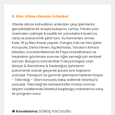
5. Gün: Atina-Kavala-İstanbul
İstatistik Çerezleri
Ziyaretçilerin siteyi nasıl kullandığını anonim olarak
Otelde alınan kahvaltının ardından çıkış işlemlerini
ölçeriz. Hangi sayfaların popüler olduğunu ve
gerçekleştirerek araçla buluşma. Lamia, Trikala yolu
kullanıcıların nerede zorluk yaşadığını anlamamıza
üzerinden yaklaşık 8 saatlik bir yolculukla Kavala’ya
yardımcı olur.
varış ve panaromik şehir turu. Su Kemerleri, Liman,
Kale, 19.yy Neo Klasik yapılar, Pangia, Eski ve Yeni Şehir,
Acropolis, Deniz Feneri, Ag.Nicholas, Teodoro Kimissi
kiliseleri, Kavalalı Mehmet Ali Paşa imarethanesi ve
heykelinin görülmesi sonrası öğle yemeği için serbest
zaman. Buluşma sonrası Batı Trakya bölgesi olan
İskeçe & Gümülcine & Dedeağaç şehirlerini
Pazarlama Çerezleri
panoramik olarak geçerek İpsala sınır kapısına
Size ve ilgi alanlarınıza uygun reklamlar göstermek için
yolculuk. Pasaport ve gümrük işlemlerini takiben Keşan
kullanılır. Kapatırsanız reklamları görmeye devam
– Tekirdağ – Silivri karayolu takip edilerek İstanbul’a
edersiniz, ancak daha az alakalı olabilirler.
yolculuk. Tekirdağ’da serbest köfte molası sonrası
akşam saatlerinde İstanbul başlangıç noktalarına varış
ile program sonu.
Konaklama:
DÖNÜŞ YOLCULUĞU