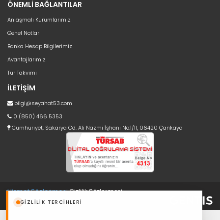
ÖNEMLİ BAĞLANTILAR
Anlaşmalı Kurumlarımız
Genel Notlar
Banka Hesap Bilgilerimiz
Avantajlarımız
Tur Takvimi
İLETİŞİM
bilgi@seyahat53.com
0 (850) 466 5353
Cumhuriyet, Sakarya Cd. Ali Nazmi İşhanı No:1/11, 06420 Çankaya
Hizmet Sözleşmesi
Gizlilik Sözleşmesi
GIZLILIK TERCIHLERI