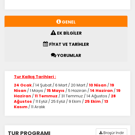
GENEL
EK BİLGİLER
FİYAT VE TARİHLER
YORUMLAR
Tur Kalkış Tarihleri :
24 Ocak
/ 14 Şubat / 6 Mart / 20 Mart /
10 Nisan
/
19
Nisan
/ 1 Mayıs /
15 Mayıs
/ 5 Haziran /
14 Haziran
/
19
Haziran
/
11 Temmuz
/ 31 Temmuz / 14 Ağustos /
28
Ağustos
/ 11 Eylül / 25 Eylül / 9 Ekim /
25 Ekim
/
13
Kasım
/ 11 Aralık
TUR PROGRAMI
Broşür İndir