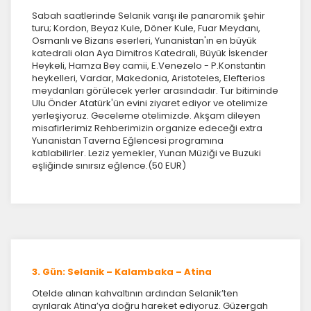
Sabah saatlerinde Selanik varışı ile panaromik şehir
turu; Kordon, Beyaz Kule, Döner Kule, Fuar Meydanı,
Osmanlı ve Bizans eserleri, Yunanistan'ın en büyük
katedrali olan Aya Dimitros Katedrali, Büyük İskender
Heykeli, Hamza Bey camii, E.Venezelo - P.Konstantin
heykelleri, Vardar, Makedonia, Aristoteles, Elefterios
meydanları görülecek yerler arasındadır. Tur bitiminde
Ulu Önder Atatürk'ün evini ziyaret ediyor ve otelimize
yerleşiyoruz. Geceleme otelimizde. Akşam dileyen
misafirlerimiz Rehberimizin organize edeceği extra
Yunanistan Taverna Eğlencesi programına
katılabilirler. Leziz yemekler, Yunan Müziği ve Buzuki
eşliğinde sınırsız eğlence.(50 EUR)
3. Gün: Selanik – Kalambaka – Atina
Otelde alınan kahvaltının ardından Selanik’ten
ayrılarak Atina’ya doğru hareket ediyoruz. Güzergah