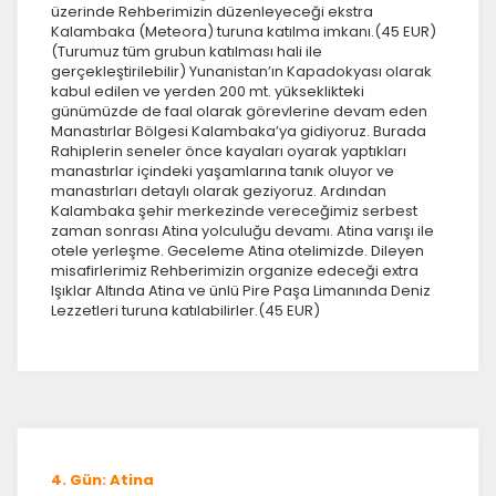
üzerinde Rehberimizin düzenleyeceği ekstra
Kalambaka (Meteora) turuna katılma imkanı.(45 EUR)
(Turumuz tüm grubun katılması hali ile
gerçekleştirilebilir) Yunanistan’ın Kapadokyası olarak
kabul edilen ve yerden 200 mt. yükseklikteki
günümüzde de faal olarak görevlerine devam eden
Manastırlar Bölgesi Kalambaka’ya gidiyoruz. Burada
Rahiplerin seneler önce kayaları oyarak yaptıkları
manastırlar içindeki yaşamlarına tanık oluyor ve
manastırları detaylı olarak geziyoruz. Ardından
Kalambaka şehir merkezinde vereceğimiz serbest
zaman sonrası Atina yolculuğu devamı. Atina varışı ile
otele yerleşme. Geceleme Atina otelimizde. Dileyen
misafirlerimiz Rehberimizin organize edeceği extra
Işıklar Altında Atina ve ünlü Pire Paşa Limanında Deniz
Lezzetleri turuna katılabilirler.(45 EUR)
4. Gün: Atina