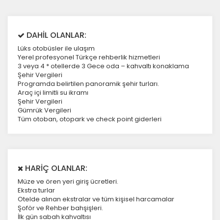
DAHİL OLANLAR:
Lüks otobüsler ile ulaşım
Yerel profesyonel Türkçe rehberlik hizmetleri
3 veya 4 * otellerde 3 Gece oda – kahvaltı konaklama
Şehir Vergileri
Programda belirtilen panoramik şehir turları.
Araç içi limitli su ikramı
Şehir Vergileri
Gümrük Vergileri
Tüm otoban, otopark ve check point giderleri
HARİÇ OLANLAR:
Müze ve ören yeri giriş ücretleri.
Ekstra turlar
Otelde alınan ekstralar ve tüm kişisel harcamalar
Şoför ve Rehber bahşişleri.
İlk gün sabah kahvaltısı