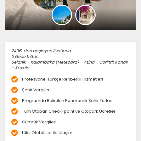
249€' dan başlayan fiyatlarla...
3 Gece 5 Gün
Selanik – Kalambaka (Meteoara) – Atina – Corinth Kanalı
– Kavala
Profesyonel Türkçe Rehberlik Hizmetleri
Şehir Vergileri
Programda Belirtilen Panoramik Şehir Turları
Tüm Otoban Check-point ve Otopark Ücretleri
Gümrük Vergileri
Lüks Otobüsler ile Ulaşım