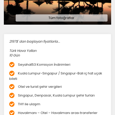
Tüm fotoğraflar
2197$' dan başlayan fiyatlarla...
Türk Hava Yolları
10 Gün
Seyahat53 Komisyon İndirimleri
Kuala Lumpur-Singapur / Singapur-Bali iç hat uçak
bileti
Otel ve turist şehir vergileri
Singapur, Denpasar, Kuala Lumpur şehir turları
THY ile ulaşım
Havalimanı – Otel – Havalimanı arası transferler