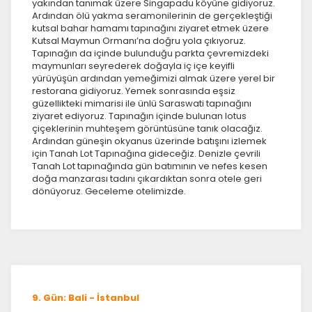
yakından tanımak üzere Singapadu köyüne gidiyoruz.
Ardından ölü yakma seramonilerinin de gerçekleştiği
kutsal bahar hamamı tapınağını ziyaret etmek üzere
Kutsal Maymun Ormanı’na doğru yola çıkıyoruz.
Tapınağın da içinde bulunduğu parkta çevremizdeki
maymunları seyrederek doğayla iç içe keyifli
yürüyüşün ardından yemeğimizi almak üzere yerel bir
restorana gidiyoruz. Yemek sonrasında eşsiz
güzellikteki mimarisi ile ünlü Saraswati tapınağını
ziyaret ediyoruz. Tapınağın içinde bulunan lotus
çiçeklerinin muhteşem görüntüsüne tanık olacağız.
Ardından güneşin okyanus üzerinde batışını izlemek
için Tanah Lot Tapınağına gideceğiz. Denizle çevrili
Tanah Lot tapınağında gün batımının ve nefes kesen
doğa manzarası tadını çıkardıktan sonra otele geri
dönüyoruz. Geceleme otelimizde.
9. Gün: Bali - İstanbul