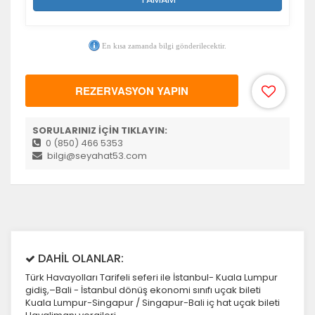
En kısa zamanda bilgi gönderilecektir.
REZERVASYON YAPIN
SORULARINIZ İÇİN TIKLAYIN:
0 (850) 466 5353
bilgi@seyahat53.com
DAHİL OLANLAR:
Türk Havayolları Tarifeli seferi ile İstanbul- Kuala Lumpur
gidiş,–Bali - İstanbul dönüş ekonomi sınıfı uçak bileti
Kuala Lumpur-Singapur / Singapur-Bali iç hat uçak bileti