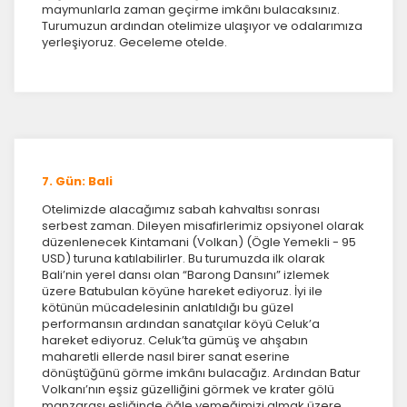
maymunlarla zaman geçirme imkânı bulacaksınız.
Turumuzun ardından otelimize ulaşıyor ve odalarımıza
ÇEREZ KULLANIM AYARLARINIZ
yerleşiyoruz. Geceleme otelde.
Çerez tercihlerinizi
belirleyin
.
Daha fazla bilgi için
KVKK bilgilendirmemizi
,
çerez
kullanım
ve
gizlilik koşullarını
inceleyebilirsiniz.
Zorunlu Çerezler
HER ZAMAN AKTIF
7. Gün: Bali
Oturum yönetimi, güvenlik ve temel site işlevleri için
gereklidir. Bu çerezler olmadan site düzgün çalışmaz
Otelimizde alacağımız sabah kahvaltısı sonrası
ve devre dışı bırakılamaz.
serbest zaman. Dileyen misafirlerimiz opsiyonel olarak
düzenlenecek Kintamani (Volkan) (Ögle Yemekli - 95
USD) turuna katılabilirler. Bu turumuzda ilk olarak
Bali’nin yerel dansı olan “Barong Dansını” izlemek
üzere Batubulan köyüne hareket ediyoruz. İyi ile
kötünün mücadelesinin anlatıldığı bu güzel
performansın ardından sanatçılar köyü Celuk’a
İstatistik Çerezleri
hareket ediyoruz. Celuk’ta gümüş ve ahşabın
Ziyaretçilerin siteyi nasıl kullandığını anonim olarak
maharetli ellerde nasıl birer sanat eserine
ölçeriz. Hangi sayfaların popüler olduğunu ve
dönüştüğünü görme imkânı bulacağız. Ardından Batur
kullanıcıların nerede zorluk yaşadığını anlamamıza
Volkanı’nın eşsiz güzelliğini görmek ve krater gölü
yardımcı olur.
manzarası eşliğinde öğle yemeğimizi almak üzere