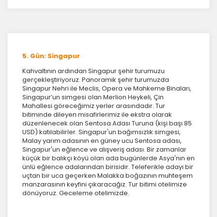
5. Gün: Singapur
Kahvaltının ardından Singapur şehir turumuzu
gerçekleştiriyoruz. Panoramik şehir turumuzda
Singapur Nehri ile Meclis, Opera ve Mahkeme Binaları,
Singapur’un simgesi olan Merlion Heykeli, Çin
Mahallesi göreceğimiz yerler arasındadır. Tur
bitiminde dileyen misafirlerimiz ile ekstra olarak
düzenlenecek olan Sentosa Adası Turuna (kişi başı 85
USD) katılabilirler. Singapur'un bağımsızlık simgesi,
Malay yarım adasının en güney ucu Sentosa adası,
Singapur'un eğlence ve alışveriş adası. Bir zamanlar
küçük bir balıkçı köyü olan ada bugünlerde Asya'nın en
ünlü eğlence adalarından birisidir. Teleferikle adayı bir
uçtan bir uca geçerken Malakka boğazının muhteşem
manzarasının keyfini çıkaracağız. Tur bitimi otelimize
dönüyoruz. Geceleme otelimizde.