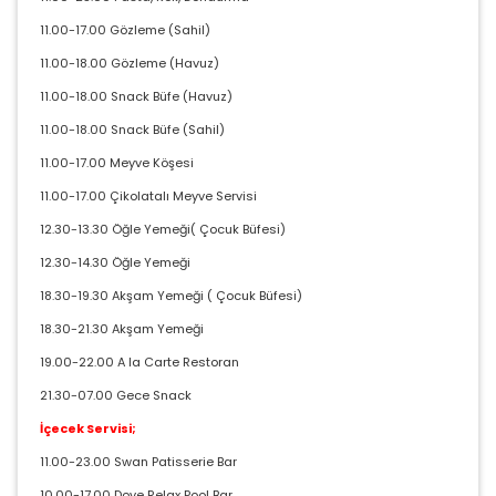
11.00-17.00 Gözleme (Sahil)
11.00-18.00 Gözleme (Havuz)
11.00-18.00 Snack Büfe (Havuz)
11.00-18.00 Snack Büfe (Sahil)
11.00-17.00 Meyve Köşesi
11.00-17.00 Çikolatalı Meyve Servisi
12.30-13.30 Öğle Yemeği( Çocuk Büfesi)
12.30-14.30 Öğle Yemeği
18.30-19.30 Akşam Yemeği ( Çocuk Büfesi)
18.30-21.30 Akşam Yemeği
19.00-22.00 A la Carte Restoran
21.30-07.00 Gece Snack
İçecek Servisi;
11.00-23.00 Swan Patisserie Bar
10.00-17.00 Dove Relax Pool Bar