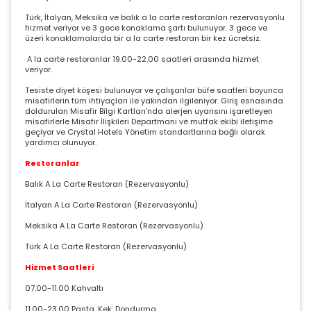
Türk, İtalyan, Meksika ve balık a la carte restoranları rezervasyonlu
hizmet veriyor ve 3 gece konaklama şartı bulunuyor. 3 gece ve
üzeri konaklamalarda bir a la carte restoran bir kez ücretsiz.
A la carte restoranlar 19.00-22.00 saatleri arasında hizmet
veriyor.
Tesiste diyet köşesi bulunuyor ve çalışanlar büfe saatleri boyunca
misafirlerin tüm ihtiyaçları ile yakından ilgileniyor. Giriş esnasında
doldurulan Misafir Bilgi Kartları’nda alerjen uyarısını işaretleyen
misafirlerle Misafir İlişkileri Departmanı ve mutfak ekibi iletişime
geçiyor ve Crystal Hotels Yönetim standartlarına bağlı olarak
yardımcı olunuyor.
Restoranlar
Balık A La Carte Restoran (Rezervasyonlu)
İtalyan A La Carte Restoran (Rezervasyonlu)
Meksika A La Carte Restoran (Rezervasyonlu)
Türk A La Carte Restoran (Rezervasyonlu)
Hizmet Saatleri
07.00-11.00 Kahvaltı
11.00-23.00 Pasta, Kek, Dondurma