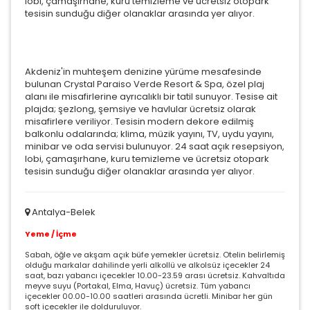
lobi, çamaşırhane, kuru temizleme ve ücretsiz otopark
tesisin sunduğu diğer olanaklar arasında yer alıyor.
Akdeniz'in muhteşem denizine yürüme mesafesinde
bulunan Crystal Paraiso Verde Resort & Spa, özel plaj
alanı ile misafirlerine ayrıcalıklı bir tatil sunuyor. Tesise ait
plajda; şezlong, şemsiye ve havlular ücretsiz olarak
misafirlere veriliyor. Tesisin modern dekore edilmiş
balkonlu odalarında; klima, müzik yayını, TV, uydu yayını,
minibar ve oda servisi bulunuyor. 24 saat açık resepsiyon,
lobi, çamaşırhane, kuru temizleme ve ücretsiz otopark
tesisin sunduğu diğer olanaklar arasında yer alıyor.
Antalya-Belek
Yeme / İçme
Sabah, öğle ve akşam açık büfe yemekler ücretsiz. Otelin belirlemiş
olduğu markalar dahilinde yerli alkollü ve alkolsüz içecekler 24
saat, bazı yabancı içecekler 10.00-23.59 arası ücretsiz. Kahvaltıda
meyve suyu (Portakal, Elma, Havuç) ücretsiz. Tüm yabancı
içecekler 00.00-10.00 saatleri arasında ücretli. Minibar her gün
soft içecekler ile dolduruluyor.