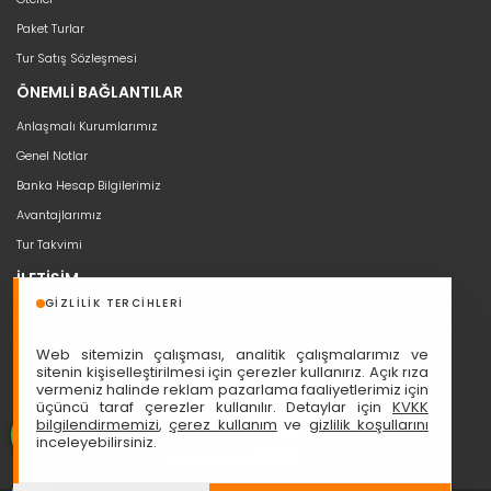
Paket Turlar
Tur Satış Sözleşmesi
ÖNEMLİ BAĞLANTILAR
Anlaşmalı Kurumlarımız
Genel Notlar
Banka Hesap Bilgilerimiz
Avantajlarımız
Tur Takvimi
İLETİŞİM
GIZLILIK TERCIHLERI
bilgi@seyahat53.com
0 (850) 466 5353
Web sitemizin çalışması, analitik çalışmalarımız ve
Cumhuriyet, Sakarya Cd. Ali Nazmi İşhanı No:1/11, 06420 Çankaya
sitenin kişiselleştirilmesi için çerezler kullanırız. Açık rıza
vermeniz halinde reklam pazarlama faaliyetlerimiz için
üçüncü taraf çerezler kullanılır. Detaylar için
KVKK
bilgilendirmemizi
,
çerez kullanım
ve
gizlilik koşullarını
inceleyebilirsiniz.