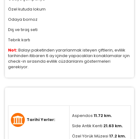
Özel kutuda lokum
Odaya bornoz
Diş ve tıraş seti
ÇEREZ KULLANIM AYARLARINIZ
Tebrik kartı
Çerez tercihlerinizi
belirleyin
.
Not:
Balayı paketinden yararlanmak isteyen çiftlerin, evlilik
tarihinden itibaren 6 ay içinde yapacakları konaklamalar için
Daha fazla bilgi için
KVKK bilgilendirmemizi
,
çerez
check-in sırasında evlilik cüzdanlarını göstermeleri
kullanım
ve
gizlilik koşullarını
inceleyebilirsiniz.
gerekiyor.
Zorunlu Çerezler
HER ZAMAN AKTIF
Oturum yönetimi, güvenlik ve temel site işlevleri için
gereklidir. Bu çerezler olmadan site düzgün çalışmaz
ve devre dışı bırakılamaz.
Aspendos
11.72 km.
Tarihi Yerler:
Side Antik Kenti
21.63 km.
Özel Yörük Müzesi
17.2 km.
İstatistik Çerezleri