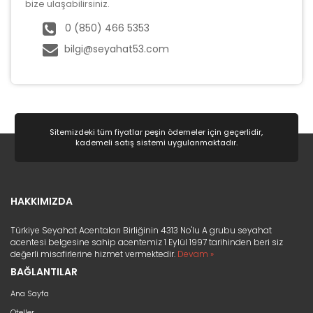
bize ulaşabilirsiniz.
0 (850) 466 5353
bilgi@seyahat53.com
Sitemizdeki tüm fiyatlar peşin ödemeler için geçerlidir,
kademeli satış sistemi uygulanmaktadır.
HAKKIMIZDA
Türkiye Seyahat Acentaları Birliğinin 4313 No'lu A grubu seyahat
acentesi belgesine sahip acentemiz 1 Eylül 1997 tarihinden beri siz
değerli misafirlerine hizmet vermektedir.
Devam »
BAĞLANTILAR
Ana Sayfa
Oteller