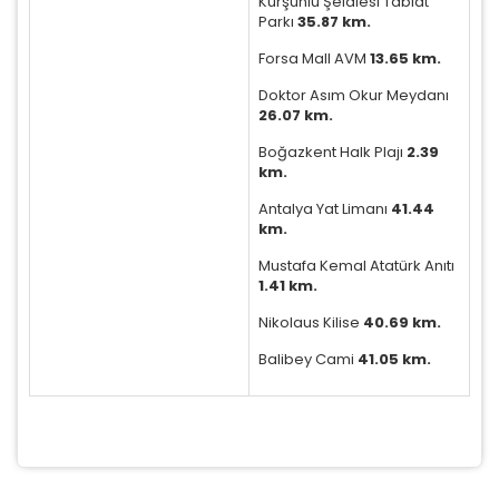
Kurşunlu Şelalesi Tabiat
Parkı
35.87 km.
Forsa Mall AVM
13.65 km.
Doktor Asım Okur Meydanı
26.07 km.
Boğazkent Halk Plajı
2.39
km.
Antalya Yat Limanı
41.44
km.
Mustafa Kemal Atatürk Anıtı
1.41 km.
Nikolaus Kilise
40.69 km.
Balibey Cami
41.05 km.