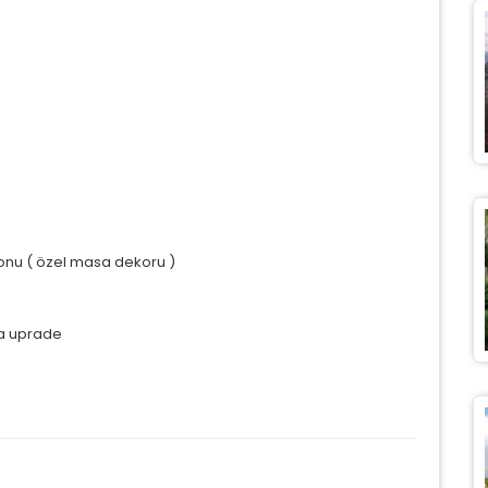
yonu ( özel masa dekoru )
ya uprade