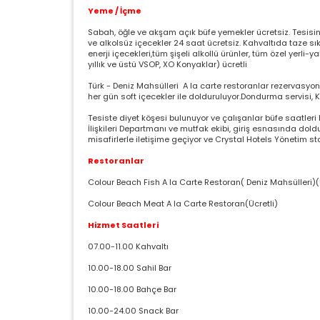
Yeme / İçme
Sabah, öğle ve akşam açık büfe yemekler ücretsiz. Tesisin
ve alkolsüz içecekler 24 saat ücretsiz. Kahvaltıda taze sı
enerji içecekleri,tüm şişeli alkollü ürünler, tüm özel yerli
yıllık ve üstü VSOP, XO Konyaklar) ücretli
Türk - Deniz Mahsülleri A la carte restoranlar rezervasyo
her gün soft içecekler ile dolduruluyor.Dondurma servisi, K
Ç
Tesiste diyet köşesi bulunuyor ve çalışanlar büfe saatleri b
İlişkileri Departmanı ve mutfak ekibi, giriş esnasında doldu
misafirlerle iletişime geçiyor ve Crystal Hotels Yönetim st
Si
ta
Restoranlar
pa
Colour Beach Fish A la Carte Restoran( Deniz Mahsülleri)(
um
çe
Colour Beach Meat A la Carte Restoran(Ücretli)
Hizmet Saatleri
07.00-11.00 Kahvaltı
Z
10.00-18.00 Sahil Bar
Ot
çe
10.00-18.00 Bahçe Bar
10.00-24.00 Snack Bar