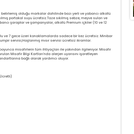
 belirlemiş olduğu markalar dahilinde bazı yerli ve yabancı alkollü
kılmış portakal suyu ücretsiz.Taze sıkılmış sebze, meyve suları ve
-yabancı şaraplar ve şampanyalar, alkollü Premium içkiler (10 ve 12
nlu ve 7 gece üzeri konaklamalarda sadece bir kez ücretsiz. Minibar
umpir servisi,Haşlanmış mısır servisi ücretsiz ikramlar.
ÇEREZ KULLANIM AYARLARINIZ
erez tercihlerinizi
belirleyin
.
oyunca misafirlerin tüm ihtiyaçları ile yakından ilgileniyor. Misafir
rulan Misafir Bilgi Kartları’nda alerjen uyarısını işaretleyen
andartlarına bağlı olarak yardımcı oluyor.
ze daha kişiselleştirilmiş bir web deneyimi sunmak için bazı bilgileri
rayıcınızda depolayabilir, bunları yurt içi ve yurt dışındaki hizmet sağlayıcılar
ylaşabiliriz. Buna izin vermemeyi seçebilirsiniz ancak bu durumda sitemiz
Ücretli)
duğumuz gibi çalışmaya bilir.
Daha fazla bilgi için
KVKK bilgilendirmemizi
,
rez kullanım
ve
gizlilik koşullarını
inceleyebilirsiniz.
orunlu Çerezler
HER ZAMAN AKTIF
urum yönetimi, güvenlik ve temel site işlevleri için gereklidir. Bu
rezler olmadan site düzgün çalışmaz ve devre dışı bırakılamaz.