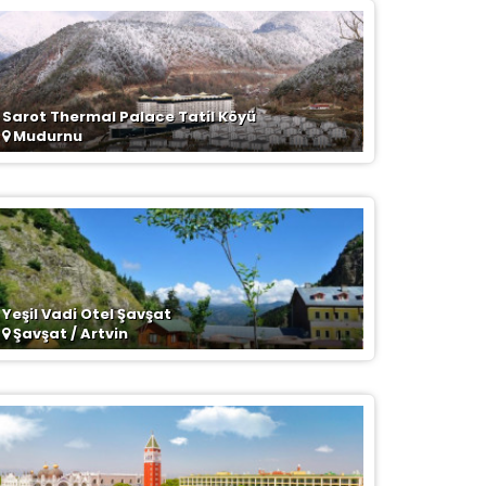
Sarot Thermal Palace Tatil Köyü
Mudurnu
Yeşil Vadi Otel Şavşat
Şavşat / Artvin