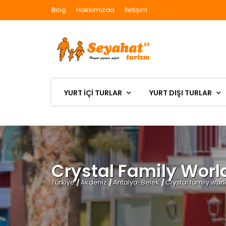
Blog
Hakkımızda
İletişim
YURT İÇİ TURLAR
YURT DIŞI TURLAR
Crystal Family Worl
Türkiye
/
Akdeniz
/
Antalya-Belek
/
Crystal family worl