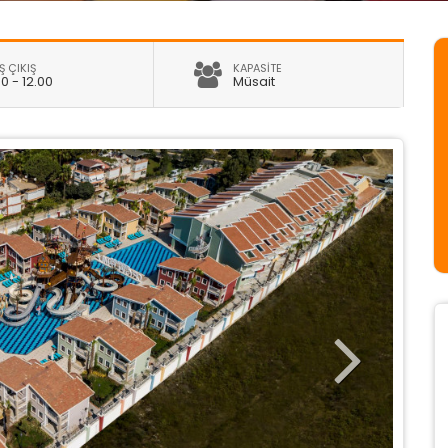
Ş ÇIKIŞ
KAPASİTE
00 - 12.00
Müsait