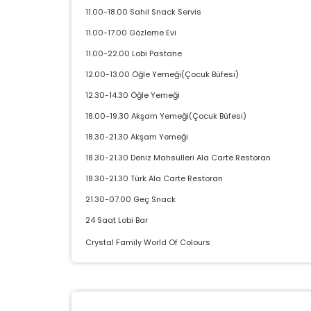
İ
11.00-18.00 Sahil Snack Servis
Zi
11.00-17.00 Gözleme Evi
sa
11.00-22.00 Lobi Pastane
ya
12.00-13.00 Öğle Yemeği(Çocuk Büfesi)
12.30-14.30 Öğle Yemeği
P
18.00-19.30 Akşam Yemeği(Çocuk Büfesi)
Si
K
18.30-21.30 Akşam Yemeği
az
18.30-21.30 Deniz Mahsulleri Ala Carte Restoran
18.30-21.30 Türk Ala Carte Restoran
21.30-07.00 Geç Snack
24 Saat Lobi Bar
Crystal Family World Of Colours