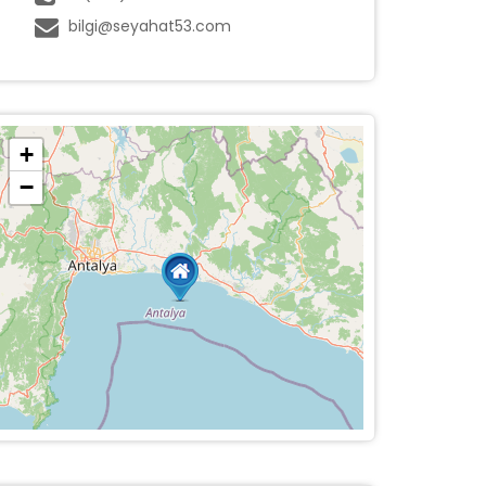
bilgi@seyahat53.com
+
−