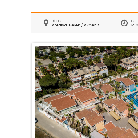
BÖLGE
GİRİ
Antalya-Belek / Akdeniz
14.