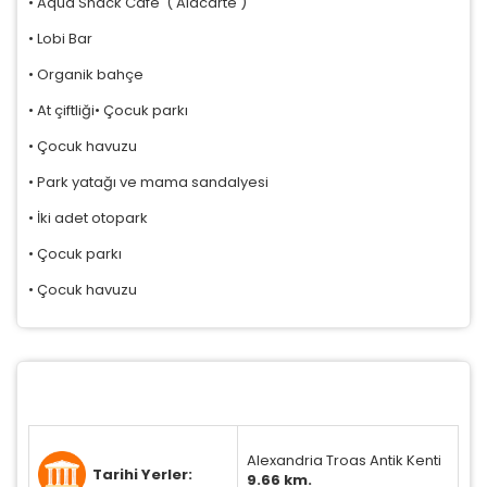
• Aqua Snack Cafe ( Alacarte )
• Lobi Bar
• Organik bahçe
• At çiftliği• Çocuk parkı
• Çocuk havuzu
• Park yatağı ve mama sandalyesi
• İki adet otopark
• Çocuk parkı
• Çocuk havuzu
Alexandria Troas Antik Kenti
Tarihi Yerler:
9.66 km.