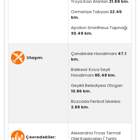
Troya Kazı Alanları
21.69 km.
Zorunlu Çerezler
HER ZAMAN AKTIF
Oturum yönetimi, güvenlik ve temel site işlevleri için
Osmaniye Tabyası
22.45
gereklidir. Bu çerezler olmadan site düzgün çalışmaz
km.
ve devre dışı bırakılamaz.
Apollon Smintheus Tapınağı
30.49 km.
Çanakkale Havalimanı
47.1
İstatistik Çerezleri
Ulaşım:
km.
Ziyaretçilerin siteyi nasıl kullandığını anonim olarak
Balıkesir Koca Seyit
ölçeriz. Hangi sayfaların popüler olduğunu ve
Havalimanı
85.48 km.
kullanıcıların nerede zorluk yaşadığını anlamamıza
yardımcı olur.
Geyikli Belediyesi Otogarı
10.86 km.
Bozcada Feribot İskelesi
2.89 km.
Pazarlama Çerezleri
Size ve ilgi alanlarınıza uygun reklamlar göstermek
için kullanılır. Kapatırsanız reklamları görmeye devam
Alexandria Troas Termal
edersiniz, ancak daha az alakalı olabilirler.
Çevredekiler:
Otel Kaplıcaları ( Tarihi