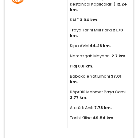
Kestanbol Kaplıcaları )
12.24
km.
KALE
3.04 km.
Troya Tarihi Milli Parkı
21.73
km.
Tercihleri Kaydet
Kipa AVM
44.28 km.
Namazgah Meydanı
2.7 km.
Plaj
0.8 km.
Babakale Yat Limanı
37.01
km.
Köprülü Mehmet Paşa Cami
2.77 km.
Atatürk Anıtı
7.73 km.
Tarihi Kilise
49.54 km.