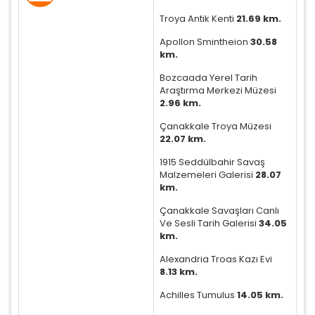
Troya Antik Kenti
21.69 km.
Apollon Smintheion
30.58
km.
Bozcaada Yerel Tarih
Araştırma Merkezi Müzesi
2.96 km.
Çanakkale Troya Müzesi
22.07 km.
1915 Seddülbahir Savaş
Malzemeleri Galerisi
28.07
km.
Çanakkale Savaşları Canlı
ÇEREZ KULLANIM AYARLARINIZ
Ve Sesli Tarih Galerisi
34.05
Çerez tercihlerinizi
belirleyin
.
km.
Alexandria Troas Kazı Evi
Daha fazla bilgi için
KVKK bilgilendirmemizi
,
çerez
8.13 km.
kullanım
ve
gizlilik koşullarını
inceleyebilirsiniz.
Achilles Tumulus
14.05 km.