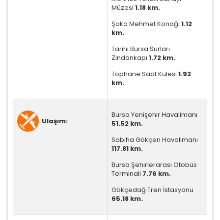
Müzesi
1.18 km.
Şaka Mehmet Konağı
1.12
km.
Tarihi Bursa Surları
Zindankapı
1.72 km.
Tophane Saat Kulesi
1.92
km.
Bursa Yenişehir Havalimanı
Ulaşım:
51.52 km.
Sabiha Gökçen Havalimanı
117.81 km.
Bursa Şehirlerarası Otobüs
Terminali
7.76 km.
Gökçedağ Tren İstasyonu
ÇEREZ KULLANIM AYARLARINIZ
65.18 km.
Çerez tercihlerinizi
belirleyin
.