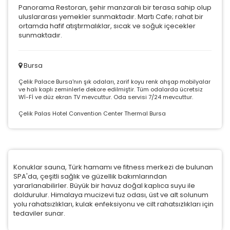
Panorama Restoran, şehir manzaralı bir terasa sahip olup
uluslararası yemekler sunmaktadır. Martı Cafe; rahat bir
ortamda hafif atıştırmalıklar, sıcak ve soğuk içecekler
sunmaktadır.
Bursa
Çelik Palace Bursa'nın şık odaları, zarif koyu renk ahşap mobilyalar
ve halı kaplı zeminlerle dekore edilmiştir. Tüm odalarda ücretsiz
Wİ-Fİ ve düz ekran TV mevcuttur. Oda servisi 7/24 mevcuttur.
Çelik Palas Hotel Convention Center Thermal Bursa
Konuklar sauna, Türk hamamı ve fitness merkezi de bulunan
SPA'da, çeşitli sağlık ve güzellik bakımlarından
yararlanabilirler. Büyük bir havuz doğal kaplıca suyu ile
doldurulur. Himalaya mucizevi tuz odası, üst ve alt solunum
yolu rahatsızlıkları, kulak enfeksiyonu ve cilt rahatsızlıkları için
tedaviler sunar.