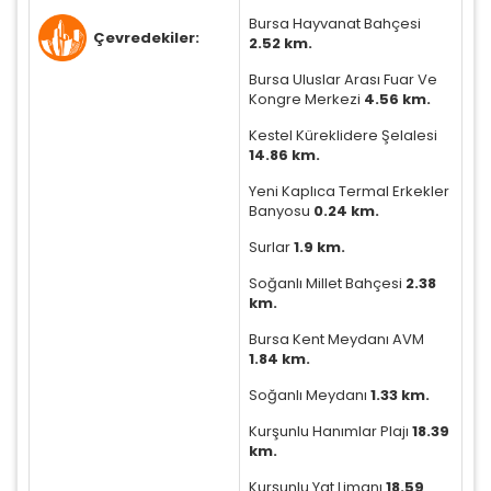
Daha fazla bilgi için
KVKK bilgilendirmemizi
,
çerez
Bursa Hayvanat Bahçesi
kullanım
ve
gizlilik koşullarını
inceleyebilirsiniz.
Çevredekiler:
2.52 km.
Bursa Uluslar Arası Fuar Ve
Kongre Merkezi
4.56 km.
Zorunlu Çerezler
HER ZAMAN AKTIF
Oturum yönetimi, güvenlik ve temel site işlevleri için
Kestel Küreklidere Şelalesi
gereklidir. Bu çerezler olmadan site düzgün çalışmaz
14.86 km.
ve devre dışı bırakılamaz.
Yeni Kaplıca Termal Erkekler
Banyosu
0.24 km.
Surlar
1.9 km.
Soğanlı Millet Bahçesi
2.38
İstatistik Çerezleri
km.
Ziyaretçilerin siteyi nasıl kullandığını anonim olarak
Bursa Kent Meydanı AVM
ölçeriz. Hangi sayfaların popüler olduğunu ve
1.84 km.
kullanıcıların nerede zorluk yaşadığını anlamamıza
yardımcı olur.
Soğanlı Meydanı
1.33 km.
Kurşunlu Hanımlar Plajı
18.39
km.
Kurşunlu Yat Limanı
18.59