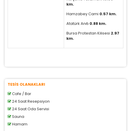
Pazarlama Çerezleri
km.
Size ve ilgi alanlarınıza uygun reklamlar göstermek
Hamzabey Cami
0.57 km.
için kullanılır. Kapatırsanız reklamları görmeye devam
edersiniz, ancak daha az alakalı olabilirler.
Atatürk Anıtı
0.88 km.
Bursa Protestan Kilisesi
2.97
km.
Tercihleri Kaydet
TESİS OLANAKLARI
Cafe / Bar
24 Saat Resepsiyon
24 Saat Oda Servisi
Sauna
Hamam