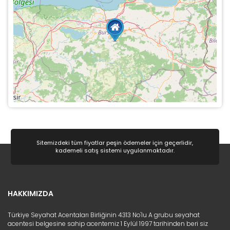
Sitemizdeki tüm fiyatlar peşin ödemeler için geçerlidir,
kademeli satış sistemi uygulanmaktadır.
HAKKIMIZDA
Türkiye Seyahat Acentaları Birliğinin 4313 No'lu A grubu seyahat
acentesi belgesine sahip acentemiz 1 Eylül 1997 tarihinden beri siz