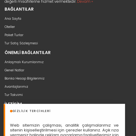
değerli misafirlerine hizmet vermektedir.
Devam »
BAĞLANTILAR
Ana Sayfa
Oteller
Paket Turlar
Tur Satış Sözleşmesi
ÖNEMLİ BAĞLANTILAR
Anlaşmalı Kurumlarımız
Genel Notlar
Banka Hesap Bilgilerimiz
Avantajlarımız
Tur Takvimi
İLETİŞİM
GIZLILIK TERCIHLERI
bilgi@seyahat53.com
0 (850) 466 5353
Web sitemizin çalışması, analitik çalışmalarımız ve
Cumhuriyet, Sakarya Cd. Ali Nazmi İşhanı No:1/11, 06420 Çankaya
sitenin kişiselleştirilmesi için çerezler kullanırız. Açık rıza
vermeniz halinde reklam pazarlama faaliyetlerimiz için