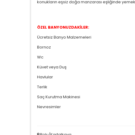
konukların eşsiz doğa manzarası eşliğinde yemekl
ÖZEL BANYONUZDAKİLER:
Ücretsiz Banyo Malzemeleri
Bornoz
Wc
Küvet veya Duş
Havlular
Terlik
Saç Kurutma Makinesi
Nevresimler
Bolu/Kartalkaya