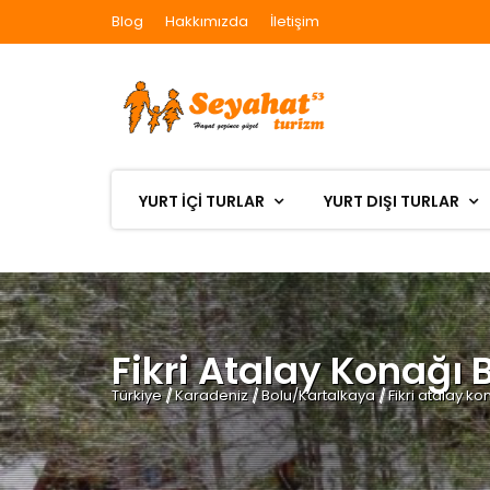
Blog
Hakkımızda
İletişim
YURT İÇİ TURLAR
YURT DIŞI TURLAR
Fikri Atalay Konağı 
Türkiye
/
Karadeniz
/
Bolu/Kartalkaya
/
Fikri atalay k