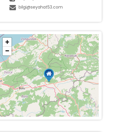
bilgi@seyahat53.com
+
−