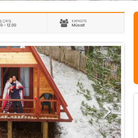
Ş ÇIKIŞ
KAPASİTE
00 - 12.00
Müsait