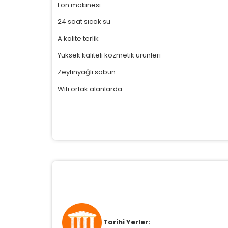
Fön makinesi
P
Si
24 saat sıcak su
K
az
A kalite terlik
Yüksek kaliteli kozmetik ürünleri
Zeytinyağlı sabun
Wifi ortak alanlarda
Tarihi Yerler: