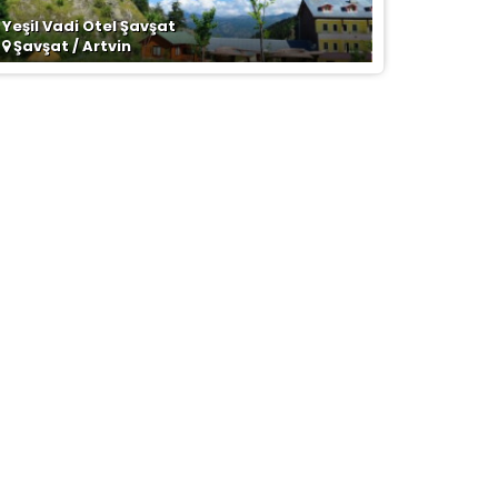
Yeşil Vadi Otel Şavşat
Şavşat / Artvin
la