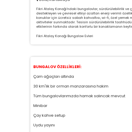
Ç
Fikri Atalay Konağı'ndaki bungalovlar, sürdürülebilirlik ve ç
destekleyen ve çevresel etkiyi azaltan enerji verimli özell
konuklar için ücretsiz sabah kahvaltısı, wi-fi, özel yemek me
Si
aktiviteler sunmaktadır. Tesisin sürdürülebilirlik taahhüd
ta
etkilerinin farkında olarak konforlu bir konaklamanın keyfini
pa
um
Fikri Atalay Konağı Bungalow Evleri
çe
Z
BUNGALOV ÖZELLİKLERİ:
Ot
çe
Çam ağaçları altında
30 km'lik bir orman manzarasına hakim
Tüm bungalovlarımızda hamak salıncak mevcut
İ
Zi
Minibar
sa
ya
Çay kahve setup
Uydu yayını