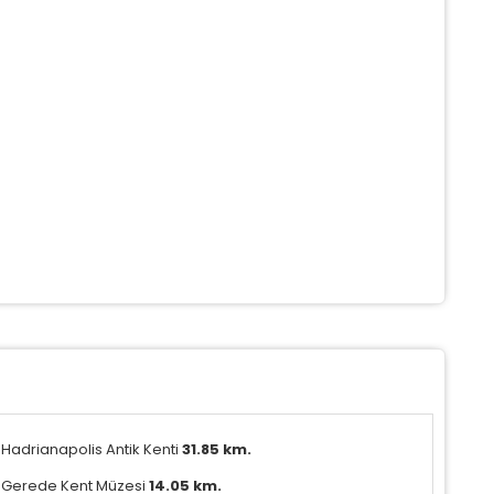
azarlama Çerezleri
ze ve ilgi alanlarınıza uygun reklamlar göstermek için kullanılır.
apatırsanız reklamları görmeye devam edersiniz, ancak daha
 alakalı olabilirler.
Tümünü Reddet
Tümünü Kabul Et
Tercihleri Kaydet
Hadrianapolis Antik Kenti
31.85 km.
Gerede Kent Müzesi
14.05 km.