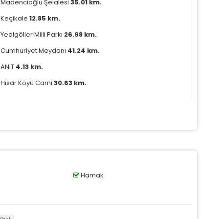
Madencioğlu Şelalesi
35.01 km.
Keçikale
12.85 km.
Yedigöller Milli Parkı
26.98 km.
Cumhuriyet Meydanı
41.24 km.
ANIT
4.13 km.
Hisar Köyü Cami
30.63 km.
Hamak