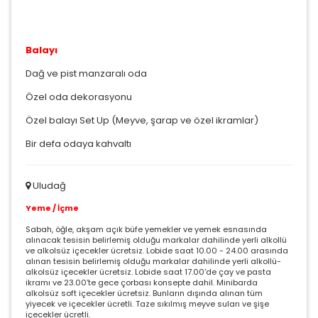
Balayı
Dağ ve pist manzaralı oda
Özel oda dekorasyonu
Özel balayı Set Up (Meyve, şarap ve özel ikramlar)
Bir defa odaya kahvaltı
Uludağ
Yeme / İçme
Sabah, öğle, akşam açık büfe yemekler ve yemek esnasında
alınacak tesisin belirlemiş olduğu markalar dahilinde yerli alkollü
ve alkolsüz içecekler ücretsiz. Lobide saat 10.00 - 24.00 arasında
alınan tesisin belirlemiş olduğu markalar dahilinde yerli alkollü-
alkolsüz içecekler ücretsiz. Lobide saat 17.00'de çay ve pasta
ikramı ve 23.00’te gece çorbası konsepte dahil. Minibarda
alkolsüz soft içecekler ücretsiz. Bunların dışında alınan tüm
yiyecek ve içecekler ücretli. Taze sıkılmış meyve suları ve şişe
içecekler ücretli.