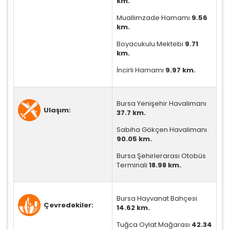
km.
Muallimzade Hamamı
9.56
km.
Boyacukulu Mektebi
9.71
km.
İncirli Hamamı
9.97 km.
ÇEREZ KULLANIM AYARLARINIZ
Bursa Yenişehir Havalimanı
Çerez tercihlerinizi
belirleyin
.
Ulaşım:
37.7 km.
Daha fazla bilgi için
KVKK bilgilendirmemizi
,
çerez
Sabiha Gökçen Havalimanı
kullanım
ve
gizlilik koşullarını
inceleyebilirsiniz.
90.05 km.
Bursa Şehirlerarası Otobüs
Terminali
18.98 km.
Zorunlu Çerezler
HER ZAMAN AKTIF
Oturum yönetimi, güvenlik ve temel site işlevleri için
gereklidir. Bu çerezler olmadan site düzgün çalışmaz
Bursa Hayvanat Bahçesi
ve devre dışı bırakılamaz.
Çevredekiler:
14.62 km.
Tuğca Oylat Mağarası
42.34