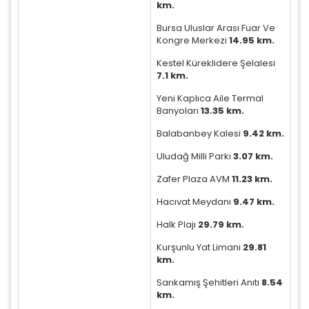
km.
Bursa Uluslar Arası Fuar Ve
Kongre Merkezi
14.95 km.
İstatistik Çerezleri
Ziyaretçilerin siteyi nasıl kullandığını anonim olarak
Kestel Küreklidere Şelalesi
ölçeriz. Hangi sayfaların popüler olduğunu ve
7.1 km.
kullanıcıların nerede zorluk yaşadığını anlamamıza
yardımcı olur.
Yeni Kaplıca Aile Termal
Banyoları
13.35 km.
Balabanbey Kalesi
9.42 km.
Uludağ Milli Parkı
3.07 km.
Pazarlama Çerezleri
Zafer Plaza AVM
11.23 km.
Size ve ilgi alanlarınıza uygun reklamlar göstermek
Hacıvat Meydanı
9.47 km.
için kullanılır. Kapatırsanız reklamları görmeye devam
edersiniz, ancak daha az alakalı olabilirler.
Halk Plajı
29.79 km.
Kurşunlu Yat Limanı
29.81
km.
Sarıkamış Şehitleri Anıtı
8.54
km.