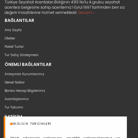
Türkiye Seyahat Acentaları Birliğinin 4313 No'lu A grubu seyahat
acentesi belgesine sahip acentemiz 1 Eylül 1997 tarihinden beri siz
değerli misafirlerine hizmet vermektedir.
Devam »
BAĞLANTILAR
Ana Sayfa
Oteller
Paket Turlar
Tur Satış Sözleşmesi
ÖNEMLİ BAĞLANTILAR
Anlaşmalı Kurumlarımız
Genel Notlar
Banka Hesap Bilgilerimiz
Avantajlarımız
Tur Takvimi
İLETİŞİM
GIZLILIK TERCIHLERI
bilgi@seyahat53.com
0 (850) 466 5353