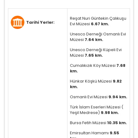
Reşat Nuri Güntekin Çalıkuşu
Tarihi Yerler:
Evi Müzesi
6.67 km.
Unesco Derneği Osmanlı Evi
Müzesi
7.64 km.
Unesco Derneği Küpeli Evi
Müzesi
7.65 km.
Cumalıkızık Köy Müzesi
7.68
km.
Hünkar Köşkü Müzesi
9.82
km.
Osmanlı Evi Müzesi
9.94 km.
Türk İslam Eserleri Müzesi (
Yeşil Medrese)
9.98 km.
Bursa Fetih Müzesi
10.35 km.
Emirsultan Hamamı
9.55