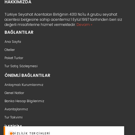
HAKKIMIZDA
Türkiye Seyahat Acentaları Birliğinin 4313 No'lu A grubu seyahat
acentesi belgesine sahip acentemiz 1 Eylül 1997 tarihinden beri siz
değerli misafirlerine hizmet vermektedir.
Devam »
BAĞLANTILAR
Ana Sayfa
Oteller
Paket Turlar
Tur Satış Sözleşmesi
ÖNEMLİ BAĞLANTILAR
Anlaşmalı Kurumlarımız
Genel Notlar
Banka Hesap Bilgilerimiz
Avantajlarımız
Tur Takvimi
İLETİŞİM
GIZLILIK TERCIHLERI