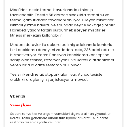
Misafirler tesisin termal havuzlarında dinlenip
tazelenebilir. Tesiste 58 derece sıcaklıkta termal su ve
termal çamurlardan faydalanılabiliyor. Dileyen misafirler,
ısıtmalı yüzme havuzu ve saunada keyifle vakit geçirebilir.
Hareketli yaşam tarzını sürdürmek isteyen misafirler
fitness merkezini kullanabilir.
Modern detaylar ile dekore edilmiş odalarında konforlu
bir konaklama deneyimi vadeden tesis, 236 adet oda ile
hizmet veriyor. Yarım Pansiyon konaklama konseptine
sahip olan tesiste, rezervasyonlu ve ücretli olarak hizmet
veren bir a la carte restoran bulunuyor.
Tesisin kendine ait otopark alanı var. Ayrıca tesiste
elektrikli araçlar için şarj istasyonu mevcut.
Denizli
Yeme / İçme
Sabah kahvaltısı ve akşam yemekleri dışında alınan yiyecekler
ücretli. Tesis genelinde alınan tüm içecekler ücretli. A la carte
restoran rezervasyonlu ve ücretli.