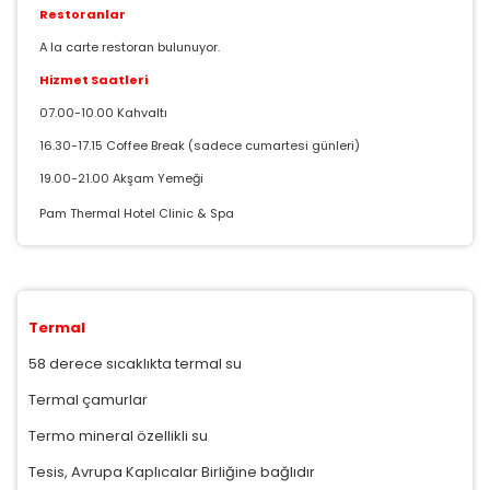
Restoranlar
A la carte restoran bulunuyor.
Hizmet Saatleri
07.00-10.00 Kahvaltı
16.30-17.15 Coffee Break (sadece cumartesi günleri)
19.00-21.00 Akşam Yemeği
Pam Thermal Hotel Clinic & Spa
Termal
58 derece sıcaklıkta termal su
Termal çamurlar
Termo mineral özellikli su
Tesis, Avrupa Kaplıcalar Birliğine bağlıdır