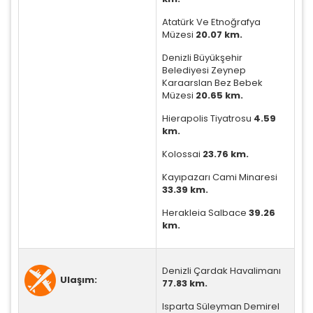
Atatürk Ve Etnoğrafya
Müzesi
20.07 km.
Denizli Büyükşehir
Belediyesi Zeynep
Karaarslan Bez Bebek
Müzesi
20.65 km.
Hierapolis Tiyatrosu
4.59
km.
ÇEREZ KULLANIM AYARLARINIZ
Kolossai
23.76 km.
Çerez tercihlerinizi
belirleyin
.
Kayıpazarı Cami Minaresi
Daha fazla bilgi için
KVKK bilgilendirmemizi
,
çerez
33.39 km.
kullanım
ve
gizlilik koşullarını
inceleyebilirsiniz.
Herakleia Salbace
39.26
km.
Zorunlu Çerezler
HER ZAMAN AKTIF
Oturum yönetimi, güvenlik ve temel site işlevleri için
Denizli Çardak Havalimanı
gereklidir. Bu çerezler olmadan site düzgün çalışmaz
Ulaşım:
77.83 km.
ve devre dışı bırakılamaz.
Isparta Süleyman Demirel