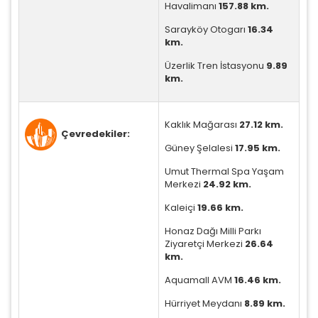
Havalimanı
157.88 km.
Sarayköy Otogarı
16.34
km.
İstatistik Çerezleri
Üzerlik Tren İstasyonu
9.89
Ziyaretçilerin siteyi nasıl kullandığını anonim olarak
km.
ölçeriz. Hangi sayfaların popüler olduğunu ve
kullanıcıların nerede zorluk yaşadığını anlamamıza
yardımcı olur.
Kaklık Mağarası
27.12 km.
Çevredekiler:
Güney Şelalesi
17.95 km.
Umut Thermal Spa Yaşam
Merkezi
24.92 km.
Pazarlama Çerezleri
Kaleiçi
19.66 km.
Size ve ilgi alanlarınıza uygun reklamlar göstermek
için kullanılır. Kapatırsanız reklamları görmeye devam
Honaz Dağı Milli Parkı
edersiniz, ancak daha az alakalı olabilirler.
Ziyaretçi Merkezi
26.64
km.
Aquamall AVM
16.46 km.
Hürriyet Meydanı
8.89 km.