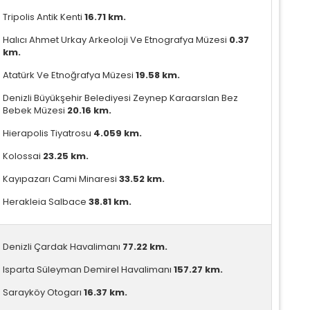
Tripolis Antik Kenti
16.71 km.
Tümünü Reddet
Tümünü Kabul Et
Tercihleri Kaydet
Halıcı Ahmet Urkay Arkeoloji Ve Etnografya Müzesi
0.37
km.
Atatürk Ve Etnoğrafya Müzesi
19.58 km.
Denizli Büyükşehir Belediyesi Zeynep Karaarslan Bez
Bebek Müzesi
20.16 km.
Hierapolis Tiyatrosu
4.059 km.
Kolossai
23.25 km.
Kayıpazarı Cami Minaresi
33.52 km.
Herakleia Salbace
38.81 km.
Denizli Çardak Havalimanı
77.22 km.
Isparta Süleyman Demirel Havalimanı
157.27 km.
Sarayköy Otogarı
16.37 km.