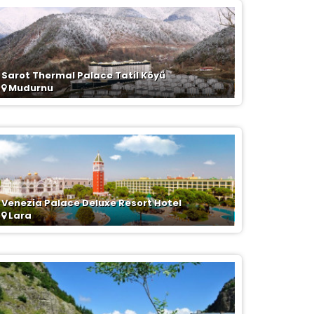
Sarot Thermal Palace Tatil Köyü
Mudurnu
Venezia Palace Deluxe Resort Hotel
Lara
la