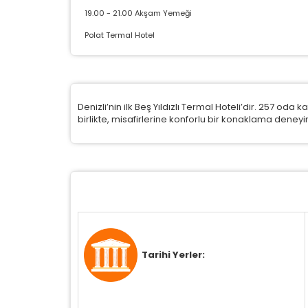
çe
19.00 - 21.00 Akşam Yemeği
Polat Termal Hotel
Z
Ot
çe
Denizli’nin ilk Beş Yıldızlı Termal Hoteli’dir. 257 o
birlikte, misafirlerine konforlu bir konaklama deney
İ
Zi
sa
ya
P
Si
Tarihi Yerler:
K
az