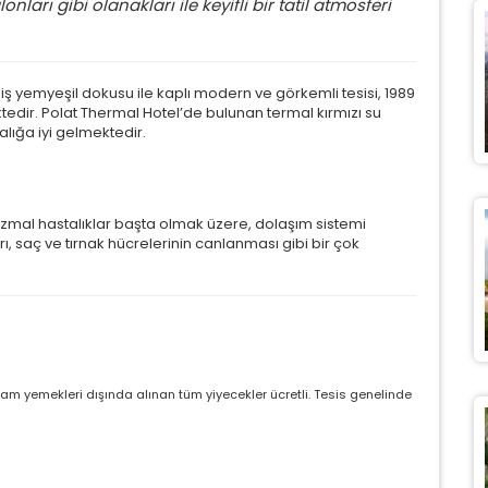
ları gibi olanakları ile keyifli bir tatil atmosferi
iş yemyeşil dokusu ile kaplı modern ve görkemli tesisi, 1989
ir. Polat Thermal Hotel’de bulunan termal kırmızı su
alığa iyi gelmektedir.
izmal hastalıklar başta olmak üzere, dolaşım sistemi
ları, saç ve tırnak hücrelerinin canlanması gibi bir çok
ÇEREZ KULLANIM AYARLARINIZ
erez tercihlerinizi
belirleyin
.
m yemekleri dışında alınan tüm yiyecekler ücretli. Tesis genelinde
ze daha kişiselleştirilmiş bir web deneyimi sunmak için bazı bilgileri
rayıcınızda depolayabilir, bunları yurt içi ve yurt dışındaki hizmet sağlayıcılar
ylaşabiliriz. Buna izin vermemeyi seçebilirsiniz ancak bu durumda sitemiz
duğumuz gibi çalışmaya bilir.
Daha fazla bilgi için
KVKK bilgilendirmemizi
,