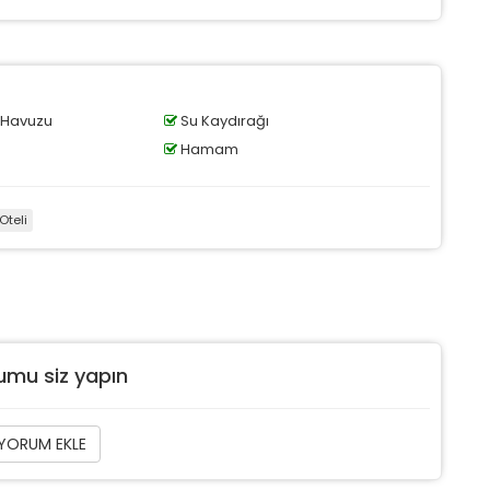
 Havuzu
Su Kaydırağı
Hamam
Oteli
rumu siz yapın
YORUM EKLE