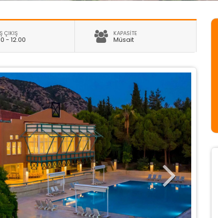
Ş ÇIKIŞ
KAPASİTE
00 - 12.00
Müsait