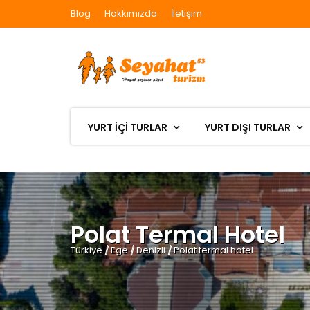
Blog
Hakkımızda
İletişim
YURT İÇİ TURLAR
YURT DIŞI TURLAR
Polat Termal Hotel
Türkiye
/
Ege
/
Denizli
/
Polat termal hotel