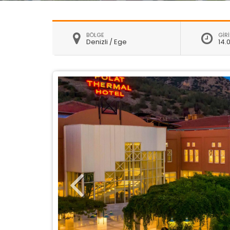
BÖLGE
GİRİ
Denizli / Ege
14.