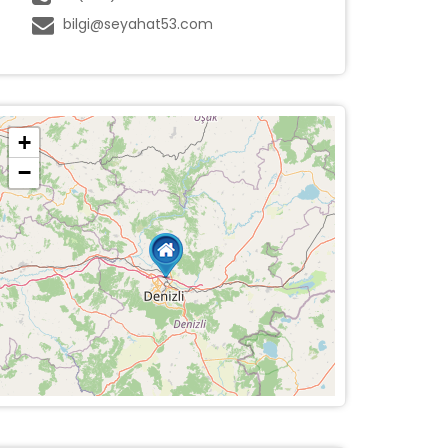
bilgi@seyahat53.com
+
−