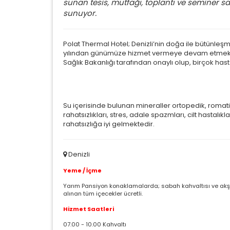
sunan tesis, mutfağı, toplantı ve seminer salon
sunuyor.
Polat Thermal Hotel; Denizli’nin doğa ile bütünleşm
yılından günümüze hizmet vermeye devam etmekted
Sağlık Bakanlığı tarafından onaylı olup, birçok hast
Su içerisinde bulunan mineraller ortopedik, romat
rahatsızlıkları, stres, adale spazmları, cilt hastalık
rahatsızlığa iyi gelmektedir.
Denizli
Yeme / İçme
Ç
Yarım Pansiyon konaklamalarda; sabah kahvaltısı ve akşa
alınan tüm içecekler ücretli.
Si
Hizmet Saatleri
ta
pa
07.00 - 10.00 Kahvaltı
um