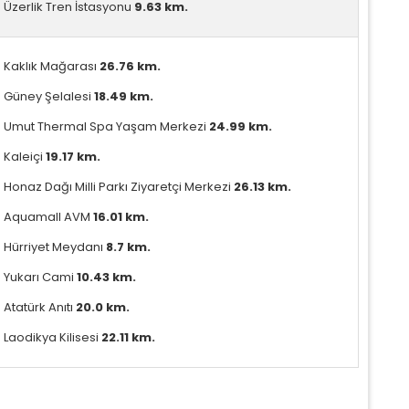
Üzerlik Tren İstasyonu
9.63 km.
Kaklık Mağarası
26.76 km.
Güney Şelalesi
18.49 km.
Umut Thermal Spa Yaşam Merkezi
24.99 km.
Kaleiçi
19.17 km.
Honaz Dağı Milli Parkı Ziyaretçi Merkezi
26.13 km.
Aquamall AVM
16.01 km.
Hürriyet Meydanı
8.7 km.
Yukarı Cami
10.43 km.
Atatürk Anıtı
20.0 km.
Laodikya Kilisesi
22.11 km.