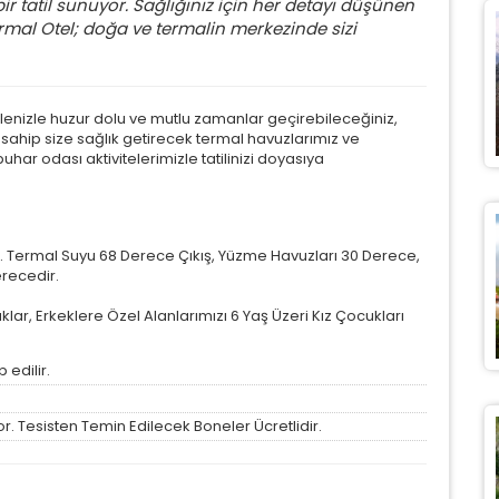
bir tatil sunuyor. Sağlığınız için her detayı düşünen
Termal Otel; doğa ve termalin merkezinde sizi
ailenizle huzur dolu ve mutlu zamanlar geçirebileceğiniz,
sahip size sağlık getirecek termal havuzlarımız ve
har odası aktivitelerimizle tatilinizi doyasıya
 Termal Suyu 68 Derece Çıkış, Yüzme Havuzları 30 Derece,
recedir.
lar, Erkeklere Özel Alanlarımızı 6 Yaş Üzeri Kız Çocukları
 edilir.
r. Tesisten Temin Edilecek Boneler Ücretlidir.