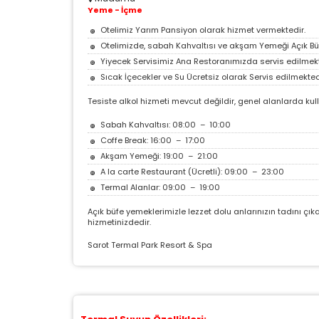
Yeme - İçme
Otelimiz Yarım Pansiyon olarak hizmet vermektedir.
Otelimizde, sabah Kahvaltısı ve akşam Yemeği Açık Büf
Yiyecek Servisimiz Ana Restoranımızda servis edilmekt
Sıcak İçecekler ve Su Ücretsiz olarak Servis edilmekted
Tesiste alkol hizmeti mevcut değildir, genel alanlarda ku
Ç
Sabah Kahvaltısı: 08:00 – 10:00
Coffe Break: 16:00 – 17:00
Si
Akşam Yemeği: 19:00 – 21:00
ta
A la carte Restaurant (Ücretli): 09:00 – 23:00
pa
um
Termal Alanlar: 09:00 – 19:00
çe
Açık büfe yemeklerimizle lezzet dolu anlarınızın tadını çıka
hizmetinizdedir.
Sarot Termal Park Resort & Spa
Z
Ot
çe