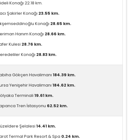
ideli Konağı 22.18 km.
acı Şakirler Konağı
23.55 km.
kşemseddinoğlu Konağı
28.65 km.
eriman Hanım Konağı
28.66 km.
afer Kulesi
28.76 km.
eredeliler Konağı
28.83 km.
abiha Gökçen Havalimanı
184.39 km.
ursa Yenişehir Havalimanı
184.62 km.
ölyaka Terminali
19.61 km.
apanca Tren İstasyonu
62.52 km.
üzeldere Şelalesi
14.41 km.
arot Termal Park Resort & Spa
0.24 km.