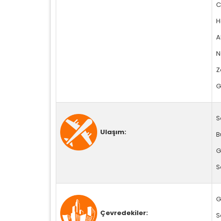
C
H
A
N
Z
G
S
Ulaşım:
B
G
S
G
Çevredekiler:
S