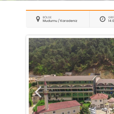
BÖLGE
GİRİ
Mudurnu / Karadeniz
14.