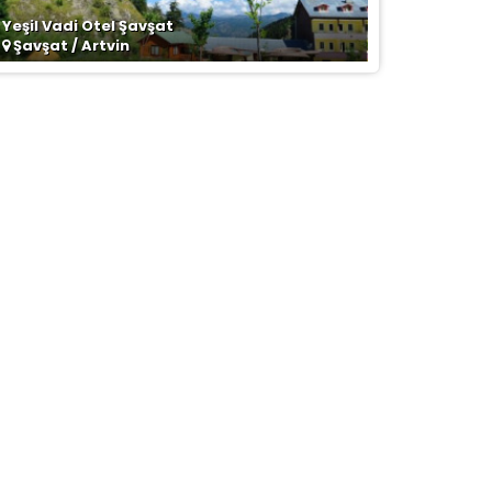
Yeşil Vadi Otel Şavşat
Şavşat / Artvin
la