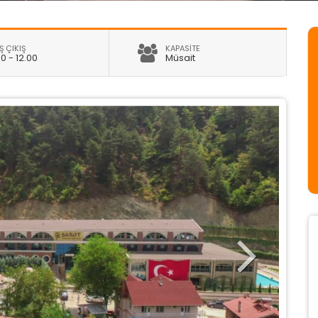
Ş ÇIKIŞ
KAPASİTE
00 - 12.00
Müsait