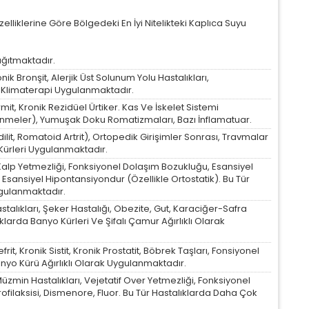
statistik Çerezleri
lliklerine Göre Bölgedeki En İyi Nitelikteki Kaplıca Suyu
yaretçilerin siteyi nasıl kullandığını anonim olarak ölçeriz. Hangi
yfaların popüler olduğunu ve kullanıcıların nerede zorluk
şadığını anlamamıza yardımcı olur.
ağıtmaktadır.
ik Bronşit, Alerjik Üst Solunum Yolu Hastalıkları,
 Klimaterapi Uygulanmaktadır.
azarlama Çerezleri
mit, Kronik Rezidüel Ürtiker. Kas Ve İskelet Sistemi
çlenmeler), Yumuşak Doku Romatizmaları, Bazı İnflamatuar.
ze ve ilgi alanlarınıza uygun reklamlar göstermek için kullanılır.
apatırsanız reklamları görmeye devam edersiniz, ancak daha
it, Romatoid Artrit), Ortopedik Girişimler Sonrası, Travmalar
 alakalı olabilirler.
Kürleri Uygulanmaktadır.
alp Yetmezliği, Fonksiyonel Dolaşım Bozukluğu, Esansiyel
ı, Esansiyel Hipontansiyondur (Özellikle Ortostatik). Bu Tür
ygulanmaktadır.
talıkları, Şeker Hastalığı, Obezite, Gut, Karaciğer-Safra
Tümünü Reddet
Tümünü Kabul Et
Tercihleri Kaydet
klarda Banyo Kürleri Ve Şifalı Çamur Ağırlıklı Olarak
frit, Kronik Sistit, Kronik Prostatit, Böbrek Taşları, Fonsiyonel
anyo Kürü Ağırlıklı Olarak Uygulanmaktadır.
üzmin Hastalıkları, Vejetatif Over Yetmezliği, Fonksiyonel
Profilaksisi, Dismenore, Fluor. Bu Tür Hastalıklarda Daha Çok