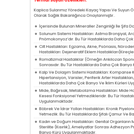
Termal Suyun Özellikleri:
İ
Kaplıca Sularımız Yöredeki Kayaç Yapısı Ve Suyun Öze
Zi
Olarak Sağlık Bakanlığınca Onaylanmıştır..
sa
ya
İçerisinde Bulunan Mineraller Zenginliği İle Şifa D
Solunum Sistemi Hastalıkları: Astma Bronşiyal, Aron
Pnömokonyoz’dır. Bu Tür Hastalıklarda Daha Çok
P
Cilt Hastalıkları: Egzama, Akne, Psöriasis, Nöroder
Hastalıkları: Dejeneratif Eklem Hastalıkları(Kire
Si
K
Romatizmal Hastalıklar (Örneğin Ankilozan Spondil
az
Sonrasıdır. Bu Tür Hastalıklarda Daha Çok Banyo 
Kalp Ve Dolaşım Sistemi Hastalıkları: Kompanse K
Hipertansiyon, Varisler, Periferik Arter Hastalıklar
Hastalıklarda Daha Çok Banyo Ve İklim Kürleri U
Mide, Bağırsak, Metabolizma Hastalıkları: Mide Has
Kesesi Fonksiyonel Yetmezlikleridir. Bu Tür Hastalı
Uygulanmaktadır.
Böbrek Ve İdrar Yolları Hastalıkları: Kronik Piyelone
Yetmezlik. Bu Tür Hastalıklarda Şifalı Çamur Ve B
Kadın ve Doğum Hastalıkları: Genital Organların M
Sterilite (Kısırlık), Ameliyatlar Sonrası Adhezyon 
Banyo Kürü Uygulanmaktadır.