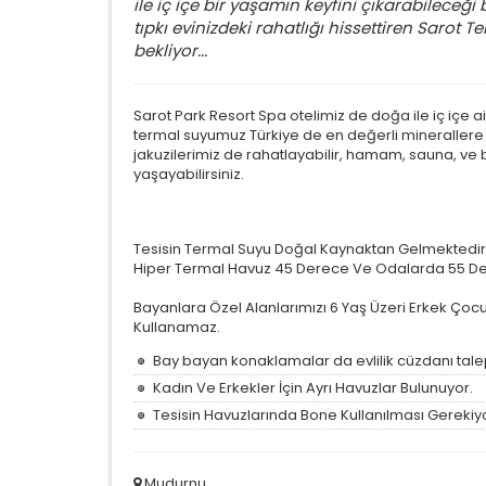
ile iç içe bir yaşamın keyfini çıkarabileceği 
tıpkı evinizdeki rahatlığı hissettiren Sarot 
bekliyor...
Sarot Park Resort Spa otelimiz de doğa ile iç içe 
termal suyumuz Türkiye de en değerli minerallere 
jakuzilerimiz de rahatlayabilir, hamam, sauna, ve bu
yaşayabilirsiniz.
Tesisin Termal Suyu Doğal Kaynaktan Gelmektedir.
Hiper Termal Havuz 45 Derece Ve Odalarda 55 De
Bayanlara Özel Alanlarımızı 6 Yaş Üzeri Erkek Çocuk
Kullanamaz.
Bay bayan konaklamalar da evlilik cüzdanı talep
Kadın Ve Erkekler İçin Ayrı Havuzlar Bulunuyor.
Tesisin Havuzlarında Bone Kullanılması Gerekiyo
Mudurnu