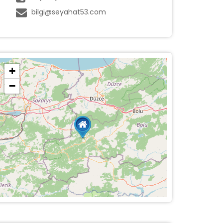
bilgi@seyahat53.com
+
−