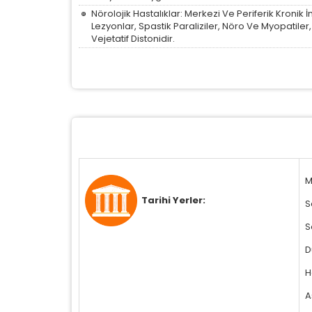
Nörolojik Hastalıklar: Merkezi Ve Periferik Kronik
Lezyonlar, Spastik Paraliziler, Nöro Ve Myopatiler
Vejetatif Distonidir.
M
Tarihi Yerler:
S
S
D
H
A