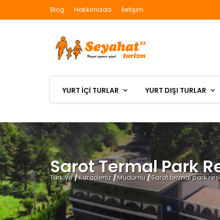
Blog
Hakkımızda
İletişim
YURT İÇİ TURLAR
YURT DIŞI TURLAR
Sarot Termal Park R
Türkiye
/
Karadeniz
/
Mudurnu
/
Sarot termal park res