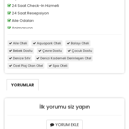
24 Saat Check-In Hizmeti
24 Saat Resepsiyon
Aile Odaları
Animasyon
24 Saat Açık Cafe/Bar
24 Saat Güvenlik
Aile Oteli
Aquapark Oteli
Balayı Oteli
Şezlong Ve/Veya Şemsiye
Bebek Dostu
Çevre Dostu
Çocuk Dostu
Açık Havuz - Deniz Sulu
Denize Sıfır
Denizi Kademeli Derinleşen Otel
Açık Hava Etkinlikleri
Özel Plaj Olan Otel
Spa Oteli
Hamam
YORUMLAR
İlk yorumu siz yapın
YORUM EKLE