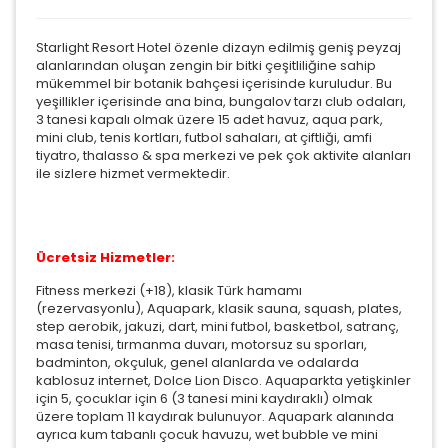
Starlight Resort Hotel özenle dizayn edilmiş geniş peyzaj
alanlarından oluşan zengin bir bitki çeşitliliğine sahip
mükemmel bir botanik bahçesi içerisinde kuruludur. Bu
yeşillikler içerisinde ana bina, bungalov tarzı club odaları,
3 tanesi kapalı olmak üzere 15 adet havuz, aqua park,
mini club, tenis kortları, futbol sahaları, at çiftliği, amfi
tiyatro, thalasso & spa merkezi ve pek çok aktivite alanları
ile sizlere hizmet vermektedir.
Ücretsiz Hizmetler:
Fitness merkezi (+18), klasik Türk hamamı
(rezervasyonlu), Aquapark, klasik sauna, squash, plates,
step aerobik, jakuzi, dart, mini futbol, basketbol, satranç,
masa tenisi, tırmanma duvarı, motorsuz su sporları,
badminton, okçuluk, genel alanlarda ve odalarda
kablosuz internet, Dolce Lion Disco. Aquaparkta yetişkinler
için 5, çocuklar için 6 (3 tanesi mini kaydıraklı) olmak
üzere toplam 11 kaydırak bulunuyor. Aquapark alanında
ayrıca kum tabanlı çocuk havuzu, wet bubble ve mini