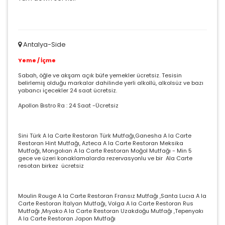
Antalya-Side
Yeme / İçme
Sabah, öğle ve akşam açık büfe yemekler ücretsiz. Tesisin
belirlemiş olduğu markalar dahilinde yerli alkollü, alkolsüz ve bazı
yabancı içecekler 24 saat ücretsiz.
Apollon Bıstro Ra : 24 Saat -Ücretsiz
Sini Türk A la Carte Restoran Türk Mutfağı,Ganesha A la Carte
Restoran Hint Mutfağı, Azteca A la Carte Restoran Meksika
Mutfağı, Mongolıan A la Carte Restoran Moğol Mutfağı - Min 5
gece ve üzeri konaklamalarda rezervasyonlu ve bir Ala Carte
resotan birkez ücretsiz
Moulin Rouge A la Carte Restoran Fransız Mutfağı ,Santa Lucıa A la
Carte Restoran İtalyan Mutfağı, Volga A la Carte Restoran Rus
Mutfağı ,Mıyako A la Carte Restoran Uzakdoğu Mutfağı ,Tepenyakı
A la Carte Restoran Japon Mutfağı