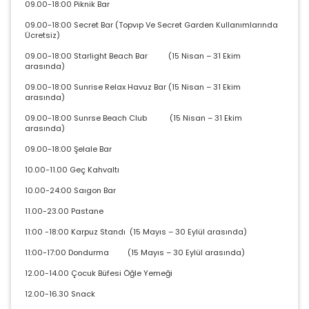
09.00-18:00 Piknik Bar
09.00-18:00 Secret Bar (Topvıp Ve Secret Garden Kullanımlarında
Ücretsiz)
09.00-18:00 Starlight Beach Bar (15 Nisan – 31 Ekim
arasında)
09.00-18:00 Sunrise Relax Havuz Bar (15 Nisan – 31 Ekim
arasında)
09.00-18:00 Sunrse Beach Club (15 Nisan – 31 Ekim
arasında)
09.00-18:00 Şelale Bar
10.00-11.00 Geç Kahvaltı
ÇEREZ KULLANIM AYARLARINIZ
10.00-24:00 Saıgon Bar
Çerez tercihlerinizi
belirleyin
.
11.00-23.00 Pastane
Daha fazla bilgi için
KVKK bilgilendirmemizi
,
çerez
11:00 -18:00 Karpuz Standı (15 Mayıs – 30 Eylül arasında)
kullanım
ve
gizlilik koşullarını
inceleyebilirsiniz.
11:00-17:00 Dondurma (15 Mayıs – 30 Eylül arasında)
12.00-14.00 Çocuk Büfesi Öğle Yemeği
Zorunlu Çerezler
HER ZAMAN AKTIF
12.00-16.30 Snack
Oturum yönetimi, güvenlik ve temel site işlevleri için