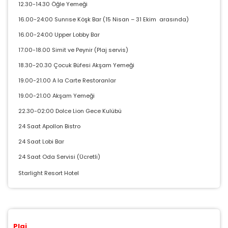
gereklidir. Bu çerezler olmadan site düzgün çalışmaz
12.30-14.30 Öğle Yemeği
ve devre dışı bırakılamaz.
16.00-24:00 Sunrıse Köşk Bar (15 Nisan – 31 Ekim arasında)
16.00-24:00 Upper Lobby Bar
17.00-18.00 Simit ve Peynir (Plaj servis)
18.30-20.30 Çocuk Büfesi Akşam Yemeği
İstatistik Çerezleri
19.00-21.00 A la Carte Restoranlar
Ziyaretçilerin siteyi nasıl kullandığını anonim olarak
ölçeriz. Hangi sayfaların popüler olduğunu ve
19.00-21.00 Akşam Yemeği
kullanıcıların nerede zorluk yaşadığını anlamamıza
yardımcı olur.
22.30-02:00 Dolce Lion Gece Kulübü
24 Saat Apollon Bistro
24 Saat Lobi Bar
24 Saat Oda Servisi (Ücretli)
Pazarlama Çerezleri
Starlight Resort Hotel
Size ve ilgi alanlarınıza uygun reklamlar göstermek
için kullanılır. Kapatırsanız reklamları görmeye devam
edersiniz, ancak daha az alakalı olabilirler.
Plaj