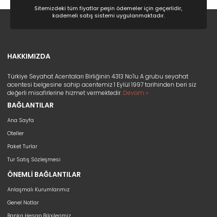
Sitemizdeki tüm fiyatlar peşin ödemeler için geçerlidir,
kademeli satış sistemi uygulanmaktadır.
HAKKIMIZDA
Türkiye Seyahat Acentaları Birliğinin 4313 No'lu A grubu seyahat
acentesi belgesine sahip acentemiz 1 Eylül 1997 tarihinden beri siz
değerli misafirlerine hizmet vermektedir.
Devam »
BAĞLANTILAR
Ana Sayfa
Oteller
Paket Turlar
Tur Satış Sözleşmesi
ÖNEMLİ BAĞLANTILAR
Anlaşmalı Kurumlarımız
Genel Notlar
Banka Hesap Bilgilerimiz