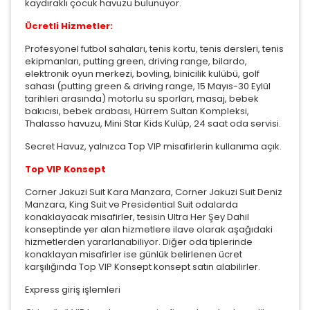
kaydıraklı çocuk havuzu bulunuyor.
Ücretli Hizmetler:
Profesyonel futbol sahaları, tenis kortu, tenis dersleri, tenis
ekipmanları, putting green, driving range, bilardo,
elektronik oyun merkezi, bovling, binicilik kulübü, golf
sahası (putting green & driving range, 15 Mayıs-30 Eylül
tarihleri arasında) motorlu su sporları, masaj, bebek
bakıcısı, bebek arabası, Hürrem Sultan Kompleksi,
Thalasso havuzu, Mini Star Kids Kulüp, 24 saat oda servisi.
Secret Havuz, yalnızca Top VIP misafirlerin kullanıma açık.
Top VIP Konsept
Corner Jakuzi Suit Kara Manzara, Corner Jakuzi Suit Deniz
Manzara, King Suit ve Presidential Suit odalarda
konaklayacak misafirler, tesisin Ultra Her Şey Dahil
konseptinde yer alan hizmetlere ilave olarak aşağıdaki
hizmetlerden yararlanabiliyor. Diğer oda tiplerinde
konaklayan misafirler ise günlük belirlenen ücret
karşılığında Top VIP Konsept konsept satın alabilirler.
Express giriş işlemleri