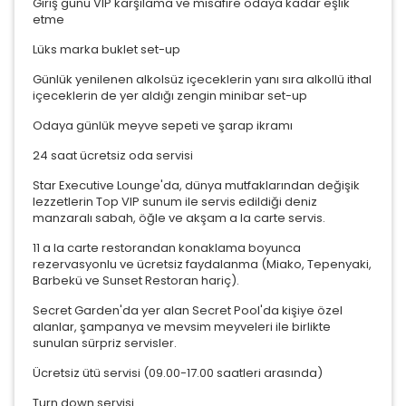
Giriş günü VIP karşılama ve misafire odaya kadar eşlik
etme
Lüks marka buklet set-up
Günlük yenilenen alkolsüz içeceklerin yanı sıra alkollü ithal
içeceklerin de yer aldığı zengin minibar set-up
Odaya günlük meyve sepeti ve şarap ikramı
24 saat ücretsiz oda servisi
Star Executive Lounge'da, dünya mutfaklarından değişik
lezzetlerin Top VIP sunum ile servis edildiği deniz
manzaralı sabah, öğle ve akşam a la carte servis.
11 a la carte restorandan konaklama boyunca
rezervasyonlu ve ücretsiz faydalanma (Miako, Tepenyaki,
Barbekü ve Sunset Restoran hariç).
Secret Garden'da yer alan Secret Pool'da kişiye özel
alanlar, şampanya ve mevsim meyveleri ile birlikte
sunulan sürpriz servisler.
Ücretsiz ütü servisi (09.00-17.00 saatleri arasında)
Turn down servisi.