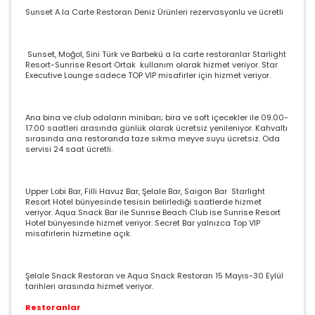
Sunset A la Carte Restoran Deniz Ürünleri rezervasyonlu ve ücretli
Sunset, Moğol, Sini Türk ve Barbekü a la carte restoranlar Starlight
Resort-Sunrise Resort Ortak kullanım olarak hizmet veriyor. Star
Executive Lounge sadece TOP VIP misafirler için hizmet veriyor.
Ana bina ve club odaların minibarı; bira ve soft içecekler ile 09.00-
17.00 saatleri arasında günlük olarak ücretsiz yenileniyor. Kahvaltı
sırasında ana restoranda taze sıkma meyve suyu ücretsiz. Oda
servisi 24 saat ücretli.
Upper Lobi Bar, Filli Havuz Bar, Şelale Bar, Saigon Bar Starlight
Resort Hotel bünyesinde tesisin belirlediği saatlerde hizmet
veriyor. Aqua Snack Bar ile Sunrise Beach Club ise Sunrise Resort
Hotel bünyesinde hizmet veriyor. Secret Bar yalnızca Top VIP
misafirlerin hizmetine açık.
Şelale Snack Restoran ve Aqua Snack Restoran 15 Mayıs-30 Eylül
tarihleri arasında hizmet veriyor.
Restoranlar