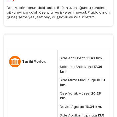
Denize sıfır konumdaki tesisin 540 m uzunluğunda kendine
ait kum-ince çakıllı özel plajı ve iskelesi mevcut. Plajda alınan
güneş şemsiyesi, şezlong, duş,havlu ve WC ücretsiz.
Tercihleri Kaydet
Side Antik Kenti
13.47 km.
Tarihi Yerler:
Seleucia Antik Kenti
17.36
km.
Side Müze Müdürlüğü
13.51
km.
Özel Yörük Müzesi
20.28
km.
Devlet Agorası
13.34 km.
Side Apollon Tapınağı
13.5