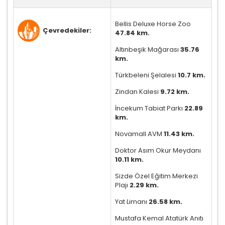
Bellis Deluxe Horse Zoo
Çevredekiler:
47.84 km.
Altınbeşik Mağarası
35.76
km.
Türkbeleni Şelalesi
10.7 km.
Zindan Kalesi
9.72 km.
İncekum Tabiat Parkı
22.89
km.
Novamall AVM
11.43 km.
Doktor Asım Okur Meydanı
10.11 km.
Sizde Özel Eğitim Merkezi
Plajı
2.29 km.
Yat Limanı
26.58 km.
Mustafa Kemal Atatürk Anıtı