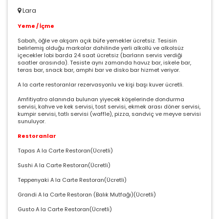
Lara
Yeme / İçme
Sabah, öğle ve akşam açık büfe yemekler ücretsiz. Tesisin
belirlemiş olduğu markalar dahilinde yerli alkollü ve alkolsüz
içecekler lobi barda 24 saat ücretsiz (barların servis verdiği
saatler arasında). Tesiste aynı zamanda havuz bar, iskele bar,
teras bar, snack bar, amphi bar ve disko bar hizmet veriyor.
A la carte restoranlar rezervasyonlu ve kişi başı kuver ücretli.
Amfitiyatro alanında bulunan yiyecek köşelerinde dondurma
servisi, kahve ve kek servisi, tost servisi, ekmek arası döner servisi,
kumpir servisi, tatlı servisi (waffle), pizza, sandviç ve meyve servisi
sunuluyor.
Restoranlar
Tapas A la Carte Restoran(Ücretli)
Sushi A la Carte Restoran(Ücretli)
Teppenyaki A la Carte Restoran(Ücretli)
Grandi A la Carte Restoran (Balık Mutfağı)(Ücretli)
Gusto A la Carte Restoran(Ücretli)