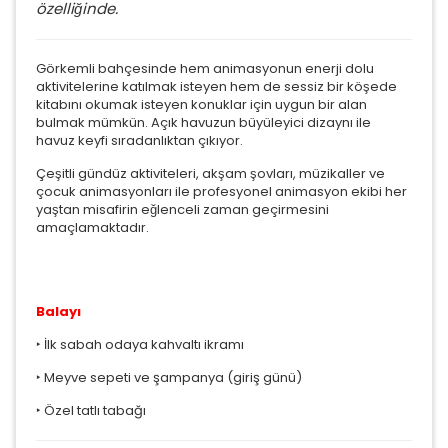
özelliğinde.
Görkemli bahçesinde hem animasyonun enerji dolu
aktivitelerine katılmak isteyen hem de sessiz bir köşede
kitabını okumak isteyen konuklar için uygun bir alan
bulmak mümkün. Açık havuzun büyüleyici dizaynı ile
havuz keyfi sıradanlıktan çıkıyor.
Çeşitli gündüz aktiviteleri, akşam şovları, müzikaller ve
çocuk animasyonları ile profesyonel animasyon ekibi her
yaştan misafirin eğlenceli zaman geçirmesini
amaçlamaktadır.
Balayı
‣ İlk sabah odaya kahvaltı ikramı
‣ Meyve sepeti ve şampanya (giriş günü)
‣ Özel tatlı tabağı