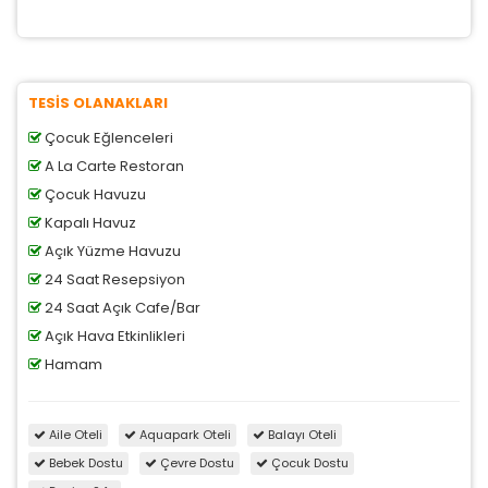
Size ve ilgi alanlarınıza uygun reklamlar göstermek
için kullanılır. Kapatırsanız reklamları görmeye devam
edersiniz, ancak daha az alakalı olabilirler.
TESİS OLANAKLARI
Çocuk Eğlenceleri
A La Carte Restoran
Çocuk Havuzu
Tercihleri Kaydet
Kapalı Havuz
Açık Yüzme Havuzu
24 Saat Resepsiyon
24 Saat Açık Cafe/Bar
Açık Hava Etkinlikleri
Hamam
Aile Oteli
Aquapark Oteli
Balayı Oteli
Bebek Dostu
Çevre Dostu
Çocuk Dostu