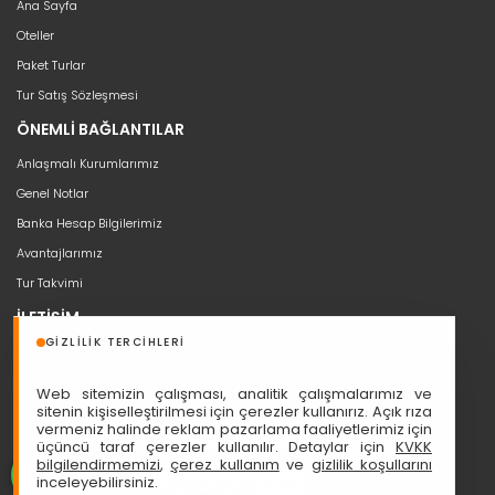
Ana Sayfa
Oteller
Paket Turlar
Tur Satış Sözleşmesi
ÖNEMLİ BAĞLANTILAR
Anlaşmalı Kurumlarımız
Genel Notlar
Banka Hesap Bilgilerimiz
Avantajlarımız
Tur Takvimi
İLETİŞİM
GIZLILIK TERCIHLERI
bilgi@seyahat53.com
0 (850) 466 5353
Web sitemizin çalışması, analitik çalışmalarımız ve
Cumhuriyet, Sakarya Cd. Ali Nazmi İşhanı No:1/11, 06420 Çankaya
sitenin kişiselleştirilmesi için çerezler kullanırız. Açık rıza
vermeniz halinde reklam pazarlama faaliyetlerimiz için
üçüncü taraf çerezler kullanılır. Detaylar için
KVKK
bilgilendirmemizi
,
çerez kullanım
ve
gizlilik koşullarını
inceleyebilirsiniz.