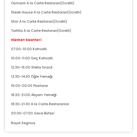
Osmanlı A la Carte Restoran(Ücretli)
Steak House A la Carte Restoran(Ücretli)
Shin A la Carte Restoran(Ücretli)
Tortilla A la Carte Restoran(Ücretli)
Hizmet Saatleri
07.00-10.00 Kahvaltı
10.00-11.00 Geç Kahvaltı
12.30-15.00 Stella Snack
12.30-14.30 Öğle Yemeği
16.00-00.00 Pastane
18.30-21.00 Akşam Yemeği
18.30-21.30 A la Carte Restoranlar
ÇEREZ KULLANIM AYARLARINIZ
00.00-07.00 Gece Büfesi
Çerez tercihlerinizi
belirleyin
.
Royal Seginus
Daha fazla bilgi için
KVKK bilgilendirmemizi
,
çerez
kullanım
ve
gizlilik koşullarını
inceleyebilirsiniz.