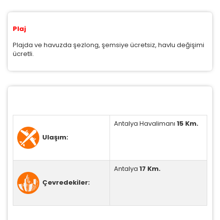
Plaj
Zorunlu Çerezler
HER ZAMAN AKTIF
Oturum yönetimi, güvenlik ve temel site işlevleri için
Plajda ve havuzda şezlong, şemsiye ücretsiz, havlu değişimi
gereklidir. Bu çerezler olmadan site düzgün çalışmaz
ücretli.
ve devre dışı bırakılamaz.
İstatistik Çerezleri
Antalya Havalimanı
15 Km.
Ziyaretçilerin siteyi nasıl kullandığını anonim olarak
Ulaşım:
ölçeriz. Hangi sayfaların popüler olduğunu ve
kullanıcıların nerede zorluk yaşadığını anlamamıza
yardımcı olur.
Antalya
17 Km.
Çevredekiler:
Pazarlama Çerezleri