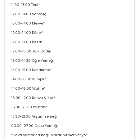
11.00-13.00 Tost*
12.00-14.00 Sandviç
12.00-14.00 Meyve*
12.00-14.00 Döner*
12.00-14.00 Pizza*
12.00-16.00 Türk Çadırı
13.00-14.30 Öğle Yemeği
13.00-15.00 Dondurma*
14.00-16.00 Kumpir*
14.00-16.00 Waffle*
16.00-17.00 Kahve & Kek*
16.00-23.30 Pastane
18.30-21.00 Akşam Yemeği
00.00-07.00 Gece Yemeği
*Hava şartlarına bağlı olarak hizmet veriyor.