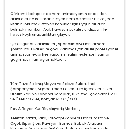
Görkemli bahçesinde hem animasyonun enerji dolu
aktivitelerine katılmak isteyen hem de sessiz bir köşede
kitabını okumak isteyen konuklar için uygun bir alan
bulmak mümkün. Açık havuzun büyüleyici dizaynı ile
havuz keyfi sıradanlıktan çıkıyor.
Çeşitli gündüz aktiviteleri, spor olimpiyatları, akşam
şovları, müzikaller ve çocuk animasyonları ile profesyonel
animasyon ekibi her yaştan misafirin eğlenceli zaman
geçirmesini amaçlamaktadır.
Tüm Taze Sıkılmış Meyve ve Sebze Suları, İthal
Şampanyalar, Şişede Talep Edilen Tüm İçecekler, Özel
Üretim Yerli ve Yabancı Şaraplar, Lüks İthal İçecekler (12 Yıl
ve Üzeri Viskiler, Konyak VSOP / XO),
Bay & Bayan Kuaför, Alışveriş Merkezi,
Telefon Yazıcı, Faks, Fotokopi Konsept Harici Pasta ve
Çiçek Siparişleri, Pavilyon, Bornoz, Bebek Arabası
Kiralama, Yastık Menüsü ücretli olarak sunulmaktadır.