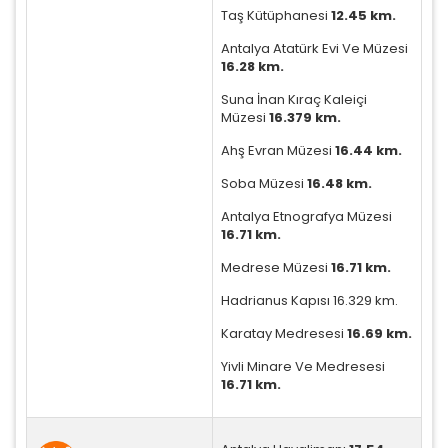
Taş Kütüphanesi
12.45 km.
Zorunlu Çerezler
HER ZAMAN AKTIF
Oturum yönetimi, güvenlik ve temel site işlevleri için
Antalya Atatürk Evi Ve Müzesi
gereklidir. Bu çerezler olmadan site düzgün çalışmaz
16.28 km.
ve devre dışı bırakılamaz.
Suna İnan Kıraç Kaleiçi
Müzesi
16.379 km.
Ahş Evran Müzesi
16.44 km.
Soba Müzesi
16.48 km.
İstatistik Çerezleri
Antalya Etnografya Müzesi
Ziyaretçilerin siteyi nasıl kullandığını anonim olarak
16.71 km.
ölçeriz. Hangi sayfaların popüler olduğunu ve
kullanıcıların nerede zorluk yaşadığını anlamamıza
Medrese Müzesi
16.71 km.
yardımcı olur.
Hadrianus Kapısı 16.329 km.
Karatay Medresesi
16.69 km.
Yivli Minare Ve Medresesi
16.71 km.
Pazarlama Çerezleri
Size ve ilgi alanlarınıza uygun reklamlar göstermek
için kullanılır. Kapatırsanız reklamları görmeye devam