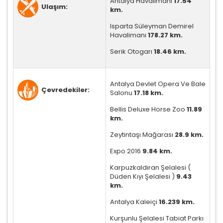
Antalya Havalimanı
17.54
edersiniz, ancak daha az alakalı olabilirler.
Ulaşım:
km.
Isparta Süleyman Demirel
Havalimanı
178.27 km.
Serik Otogarı
18.46 km.
Tercihleri Kaydet
Antalya Devlet Opera Ve Bale
Çevredekiler:
Salonu
17.18 km.
Bellis Deluxe Horse Zoo
11.89
km.
Zeytintaşı Mağarası
28.9 km.
Expo 2016
9.84 km.
Karpuzkaldıran Şelalesi (
Düden Kıyı Şelalesi )
9.43
km.
Antalya Kaleiçi
16.239 km.
Kurşunlu Şelalesi Tabiat Parkı