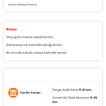
Royal Holiday Palace
Balayı
Giriş günü meyve sepeti ikramı
Şampanya ve özel tatlı tabağı ikramı
Bir sonraki sabah odaya kahvaltı servisi
ÇEREZ KULLANIM AYARLARINIZ
Çerez tercihlerinizi
belirleyin
.
Perge Antik Kenti
11.91 km.
Daha fazla bilgi için
KVKK bilgilendirmemizi
,
çerez
Tarihi Yerler:
kullanım
ve
gizlilik koşullarını
inceleyebilirsiniz.
Soviet Life Style Museum
9.25
km.