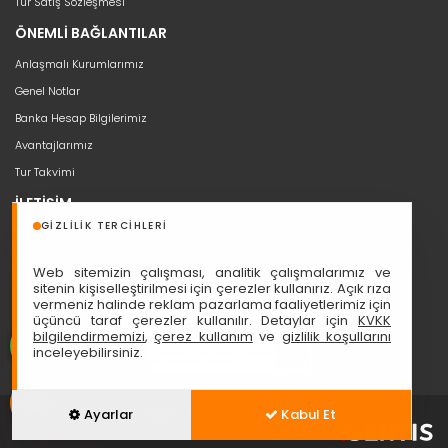
Tur Satış Sözleşmesi
ÖNEMLİ BAĞLANTILAR
Anlaşmalı Kurumlarımız
Genel Notlar
Banka Hesap Bilgilerimiz
Avantajlarımız
Tur Takvimi
İLETİŞİM
GIZLILIK TERCIHLERI
bilgi@seyahat53.com
0 (850) 466 5353
Web sitemizin çalışması, analitik çalışmalarımız ve
Cumhuriyet, Sakarya Cd. Ali Nazmi İşhanı No:1/11, 06420 Çankaya
sitenin kişiselleştirilmesi için çerezler kullanırız. Açık rıza
vermeniz halinde reklam pazarlama faaliyetlerimiz için
üçüncü taraf çerezler kullanılır. Detaylar için
KVKK
bilgilendirmemizi
,
çerez kullanım
ve
gizlilik koşullarını
inceleyebilirsiniz.
Hizmet Sözleşmesi
Gizlilik Sözleşmesi
Ayarlar
Kabul Et