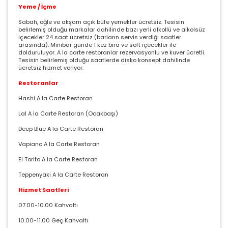
Yeme / İçme
Sabah, öğle ve akşam açık büfe yemekler ücretsiz. Tesisin
belirlemiş olduğu markalar dahilinde bazı yerli alkollü ve alkolsüz
içecekler 24 saat ücretsiz (barların servis verdiği saatler
arasında). Minibar günde 1 kez bira ve soft içecekler ile
dolduruluyor. A la carte restoranlar rezervasyonlu ve kuver ücretli.
Tesisin belirlemiş olduğu saatlerde disko konsept dahilinde
ücretsiz hizmet veriyor. ​
Restoranlar
Hashi A la Carte Restoran
Lal A la Carte Restoran (Ocakbaşı)
Deep Blue A la Carte Restoran
Vapiano A la Carte Restoran
El Torito A la Carte Restoran
Teppenyaki A la Carte Restoran
Hizmet Saatleri
07.00-10.00 Kahvaltı
10.00-11.00 Geç Kahvaltı