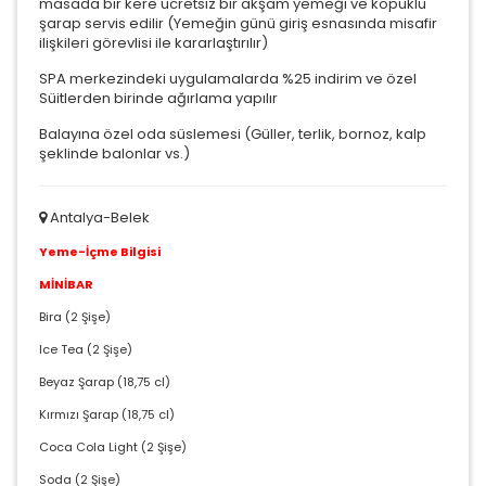
masada bir kere ücretsiz bir akşam yemeği ve köpüklü
şarap servis edilir (Yemeğin günü giriş esnasında misafir
ilişkileri görevlisi ile kararlaştırılır)
SPA merkezindeki uygulamalarda %25 indirim ve özel
Süitlerden birinde ağırlama yapılır
Balayına özel oda süslemesi (Güller, terlik, bornoz, kalp
şeklinde balonlar vs.)
Antalya-Belek
Yeme-İçme Bilgisi
MİNİBAR
Bira (2 Şişe)
Ice Tea (2 Şişe)
Beyaz Şarap (18,75 cl)
Kırmızı Şarap (18,75 cl)
Coca Cola Light (2 Şişe)
Soda (2 Şişe)