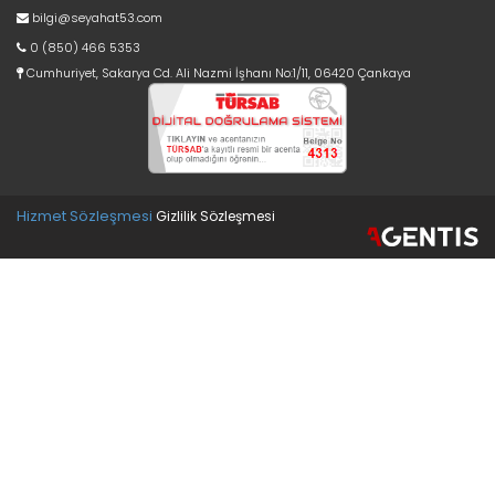
bilgi@seyahat53.com
0 (850) 466 5353
Cumhuriyet, Sakarya Cd. Ali Nazmi İşhanı No:1/11, 06420 Çankaya
Hizmet Sözleşmesi
Gizlilik Sözleşmesi