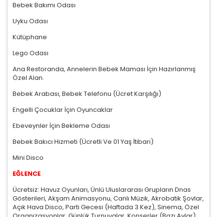
Bebek Bakımı Odası
ÇEREZ KULLANIM AYARLARINIZ
Çerez tercihlerinizi
belirleyin
.
Uyku Odası
Kütüphane
Daha fazla bilgi için
KVKK bilgilendirmemizi
,
çerez kullanım
ve
gizlil
koşullarını
inceleyebilirsiniz.
Lego Odası
Ana Restoranda, Annelerin Bebek Maması İçin Hazırlanmış
Özel Alan.
Zorunlu Çerezler
HER ZAMAN AKTIF
Oturum yönetimi, güvenlik ve temel site işlevleri için gereklidir. 
Bebek Arabası, Bebek Telefonu (Ücret Karşılığı)
çerezler olmadan site düzgün çalışmaz ve devre dışı bırakıla
Engelli Çocuklar İçin Oyuncaklar
Ebeveynler İçin Bekleme Odası
Bebek Bakıcı Hizmeti (Ücretli Ve 01 Yaş İtibari)
İstatistik Çerezleri
Mini Disco
Ziyaretçilerin siteyi nasıl kullandığını anonim olarak ölçeriz. Han
EĞLENCE
sayfaların popüler olduğunu ve kullanıcıların nerede zorluk yaş
anlamamıza yardımcı olur.
Ücretsiz: Havuz Oyunları, Ünlü Uluslararası Grupların Dnas
Gösterileri, Akşam Animasyonu, Canlı Müzik, Akrobatik Şovlar,
Açık Hava Disco, Parti Gecesi (Haftada 3 Kez), Sinema, Özel
Organizasyonlar, Günlük Turnuvalar, Konserler (Bazı Aylar),