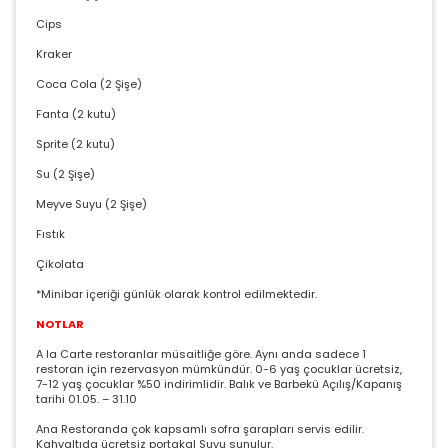
Cips
Kraker
Coca Cola (2 Şişe)
Fanta (2 kutu)
Sprite (2 kutu)
Su (2 Şişe)
Meyve Suyu (2 Şişe)
Fıstık
Çikolata
*Minibar içeriği günlük olarak kontrol edilmektedir.
NOTLAR
A la Carte restoranlar müsaitliğe göre. Aynı anda sadece 1
restoran için rezervasyon mümkündür. 0-6 yaş çocuklar ücretsiz,
7-12 yaş çocuklar %50 indirimlidir. Balık ve Barbekü Açılış/Kapanış
tarihi 01.05. – 31.10
Ana Restoranda çok kapsamlı sofra şarapları servis edilir.
Kahvaltıda ücretsiz portakal Suyu sunulur.