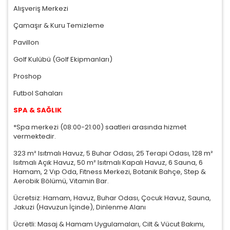
Alışveriş Merkezi
Çamaşır & Kuru Temizleme
Pavillon
Golf Kulübü (Golf Ekipmanları)
Proshop
Futbol Sahaları
SPA & SAĞLIK
*Spa merkezi (08:00-21:00) saatleri arasında hizmet
vermektedir.
323 m² Isıtmalı Havuz, 5 Buhar Odası, 25 Terapi Odası, 128 m²
Isıtmalı Açık Havuz, 50 m² Isıtmalı Kapalı Havuz, 6 Sauna, 6
Hamam, 2 Vıp Oda, Fitness Merkezi, Botanik Bahçe, Step &
Aerobik Bölümü, Vitamin Bar.
Ücretsiz: Hamam, Havuz, Buhar Odası, Çocuk Havuz, Sauna,
Jakuzi (Havuzun İçinde), Dinlenme Alanı
Ücretli: Masaj & Hamam Uygulamaları, Cilt & Vücut Bakımı,