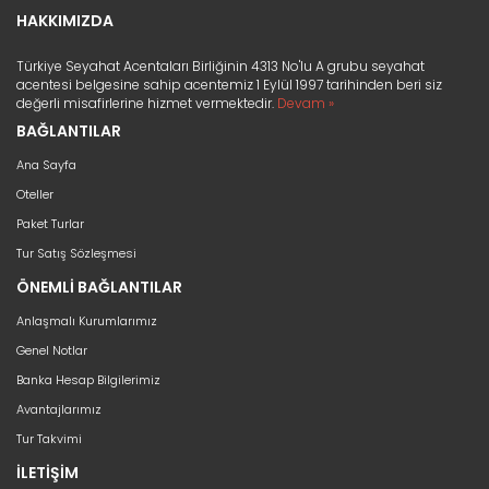
HAKKIMIZDA
Türkiye Seyahat Acentaları Birliğinin 4313 No'lu A grubu seyahat
acentesi belgesine sahip acentemiz 1 Eylül 1997 tarihinden beri siz
değerli misafirlerine hizmet vermektedir.
Devam »
BAĞLANTILAR
Ana Sayfa
Oteller
Paket Turlar
Tur Satış Sözleşmesi
ÖNEMLİ BAĞLANTILAR
Anlaşmalı Kurumlarımız
Genel Notlar
Banka Hesap Bilgilerimiz
Avantajlarımız
Tur Takvimi
İLETİŞİM