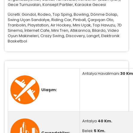
Gece Turnuvaları, Konsept Partiler, Karaoke Gecesi
Pazarlama Çerezleri
Ücretli: Gondol, Rodeo, Top Sping, Bowling, Dönme Dolap,
Swing Uçan Sandalye, Riding Car, Pinball, Çarpışan Oto,
Size ve ilgi alanlarınıza uygun reklamlar göstermek için kullanılı
Tranbolin, Playstation, Air Hockey, Mini Uçak, Top Havuzu, 7D
Kapatırsanız reklamları görmeye devam edersiniz, ancak dah
Sinema, İnternet Cafe, Mini Tren, Atlıkarınca, Bilardo, Video
alakalı olabilirler.
Oyun Makineleri, Crazy Swing, Discovery, Langırt, Elektronik
Basketbol
Tercihleri Kaydet
Antalya Havalimanı
30 Km
Ulaşım:
Antalya
40 Km.
Belek
5 Km.
Çevredekiler: