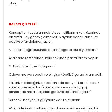
olun.
BALAYI ÇİFTLERİ
Konseptten faydalanmak isteyen çiftlerin nikahı üzerinden
en fazla 6 ay geçmiş olmalıdır. 6 aydan daha uzun süre
geçtiyse faydalanamazlar.
Müsaitlik doğrultusunda oda kategorisi, süite yükseltilir
A’la carte restoranda, kalp şeklinde pasta ikramı yapılır
Odaya taze çiçek aranjmanı
Odaya meyve sepeti ve bir şişe köpüklü şarap ikram edilir
Tatilinizin dilediğiniz bir sabahında odaya 1 kere ücretsiz
kahvaltı servis edilir (Kahvaltının servis saati, giriş
esnasında misafir ilişkileri görevlisi ile kararlaştırılır)
Suit deki banyonuz gül yaprakları ile süslenir
A’la carte restoranlarımızdan birinde süslenmiş özel bir