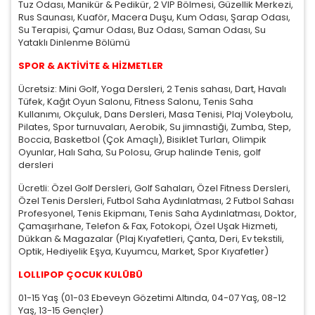
Tuz Odası, Manikür & Pedikür, 2 VIP Bölmesi, Güzellik Merkezi,
Rus Saunası, Kuaför, Macera Duşu, Kum Odası, Şarap Odası,
Su Terapisi, Çamur Odası, Buz Odası, Saman Odası, Su
Yataklı Dinlenme Bölümü
SPOR & AKTİVİTE & HİZMETLER
Ücretsiz: Mini Golf, Yoga Dersleri, 2 Tenis sahası, Dart, Havalı
Tüfek, Kağıt Oyun Salonu, Fitness Salonu, Tenis Saha
Kullanımı, Okçuluk, Dans Dersleri, Masa Tenisi, Plaj Voleybolu,
Pilates, Spor turnuvaları, Aerobik, Su jimnastiği, Zumba, Step,
Boccia, Basketbol (Çok Amaçlı), Bisiklet Turları, Olimpik
Oyunlar, Halı Saha, Su Polosu, Grup halinde Tenis, golf
dersleri
Ücretli: Özel Golf Dersleri, Golf Sahaları, Özel Fitness Dersleri,
Özel Tenis Dersleri, Futbol Saha Aydınlatması, 2 Futbol Sahası
Profesyonel, Tenis Ekipmanı, Tenis Saha Aydınlatması, Doktor,
Çamaşırhane, Telefon & Fax, Fotokopi, Özel Uşak Hizmeti,
Dükkan & Magazalar (Plaj Kıyafetleri, Çanta, Deri, Ev tekstili,
Optik, Hediyelik Eşya, Kuyumcu, Market, Spor Kıyafetler)
LOLLIPOP ÇOCUK KULÜBÜ
01-15 Yaş (01-03 Ebeveyn Gözetimi Altında, 04-07 Yaş, 08-12
Yaş, 13-15 Gençler)