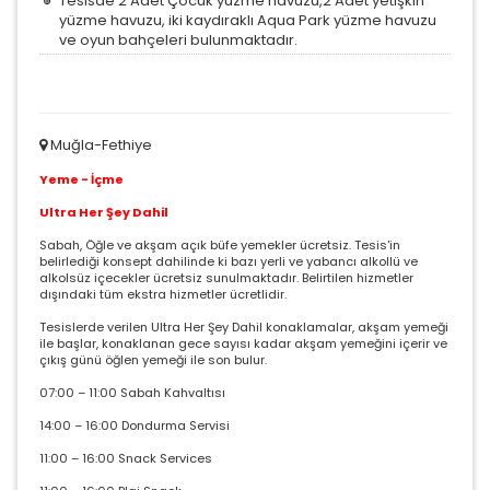
Tesisde 2 Adet Çocuk yüzme havuzu,2 Adet yetişkin
yüzme havuzu, iki kaydıraklı Aqua Park yüzme havuzu
ve oyun bahçeleri bulunmaktadır.
Muğla-Fethiye
Yeme - İçme
Ultra Her Şey Dahil
Sabah, Öğle ve akşam açık büfe yemekler ücretsiz. Tesis'in
belirlediği konsept dahilinde ki bazı yerli ve yabancı alkollü ve
alkolsüz içecekler ücretsiz sunulmaktadır. Belirtilen hizmetler
dışındaki tüm ekstra hizmetler ücretlidir.
Tesislerde verilen Ultra Her Şey Dahil konaklamalar, akşam yemeği
ile başlar, konaklanan gece sayısı kadar akşam yemeğini içerir ve
çıkış günü öğlen yemeği ile son bulur.
07:00 – 11:00 Sabah Kahvaltısı
14:00 – 16:00 Dondurma Servisi
11:00 – 16:00 Snack Services