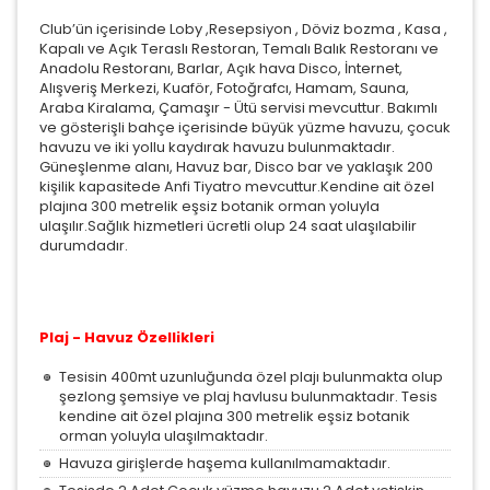
Club’ün içerisinde Loby ,Resepsiyon , Döviz bozma , Kasa ,
Kapalı ve Açık Teraslı Restoran, Temalı Balık Restoranı ve
Anadolu Restoranı, Barlar, Açık hava Disco, İnternet,
Alışveriş Merkezi, Kuaför, Fotoğrafcı, Hamam, Sauna,
Araba Kiralama, Çamaşır - Ütü servisi mevcuttur. Bakımlı
ve gösterişli bahçe içerisinde büyük yüzme havuzu, çocuk
havuzu ve iki yollu kaydırak havuzu bulunmaktadır.
Güneşlenme alanı, Havuz bar, Disco bar ve yaklaşık 200
kişilik kapasitede Anfi Tiyatro mevcuttur.Kendine ait özel
plajına 300 metrelik eşsiz botanik orman yoluyla
ulaşılır.Sağlık hizmetleri ücretli olup 24 saat ulaşılabilir
durumdadır.
Plaj - Havuz Özellikleri
Tesisin 400mt uzunluğunda özel plajı bulunmakta olup
şezlong şemsiye ve plaj havlusu bulunmaktadır. Tesis
kendine ait özel plajına 300 metrelik eşsiz botanik
orman yoluyla ulaşılmaktadır.
Havuza girişlerde haşema kullanılmamaktadır.