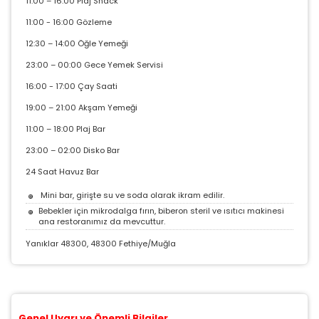
11:00 – 16:00 Plaj Snack
11:00 - 16:00 Gözleme
12:30 – 14:00 Öğle Yemeği
23:00 – 00:00 Gece Yemek Servisi
16:00 - 17:00 Çay Saati
19:00 – 21:00 Akşam Yemeği
11:00 – 18:00 Plaj Bar
23:00 – 02:00 Disko Bar
ÇEREZ KULLANIM AYARLARINIZ
24 Saat Havuz Bar
Çerez tercihlerinizi
belirleyin
.
Mini bar, girişte su ve soda olarak ikram edilir.
Bebekler için mikrodalga fırın, biberon steril ve ısıtıcı makinesi
Daha fazla bilgi için
KVKK bilgilendirmemizi
,
çerez
ana restoranımız da mevcuttur.
kullanım
ve
gizlilik koşullarını
inceleyebilirsiniz.
Yanıklar 48300, 48300 Fethiye/Muğla
Zorunlu Çerezler
HER ZAMAN AKTIF
Oturum yönetimi, güvenlik ve temel site işlevleri için
gereklidir. Bu çerezler olmadan site düzgün çalışmaz
Genel Uyarı ve Önemli Bilgiler