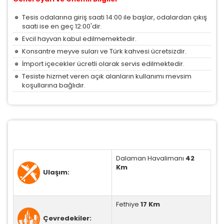
ve devre dışı bırakılamaz.
Tesis odalarına giriş saati 14:00 ile başlar, odalardan çıkış
saati ise en geç 12:00'dir.
Evcil hayvan kabul edilmemektedir.
Konsantre meyve suları ve Türk kahvesi ücretsizdir.
İstatistik Çerezleri
İmport içecekler ücretli olarak servis edilmektedir.
Ziyaretçilerin siteyi nasıl kullandığını anonim olarak
Tesiste hizmet veren açık alanların kullanımı mevsim
ölçeriz. Hangi sayfaların popüler olduğunu ve
koşullarına bağlıdır.
kullanıcıların nerede zorluk yaşadığını anlamamıza
yardımcı olur.
Pazarlama Çerezleri
Dalaman Havalimanı
42
Size ve ilgi alanlarınıza uygun reklamlar göstermek
Km
Ulaşım:
için kullanılır. Kapatırsanız reklamları görmeye devam
edersiniz, ancak daha az alakalı olabilirler.
Fethiye
17
Km
Çevredekiler: