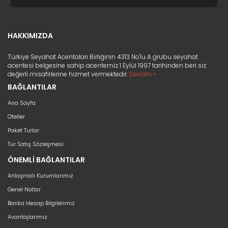
HAKKIMIZDA
Türkiye Seyahat Acentaları Birliğinin 4313 No'lu A grubu seyahat
acentesi belgesine sahip acentemiz 1 Eylül 1997 tarihinden beri siz
değerli misafirlerine hizmet vermektedir.
Devam »
BAĞLANTILAR
Ana Sayfa
Oteller
Paket Turlar
Tur Satış Sözleşmesi
ÖNEMLİ BAĞLANTILAR
Anlaşmalı Kurumlarımız
Genel Notlar
Banka Hesap Bilgilerimiz
Avantajlarımız