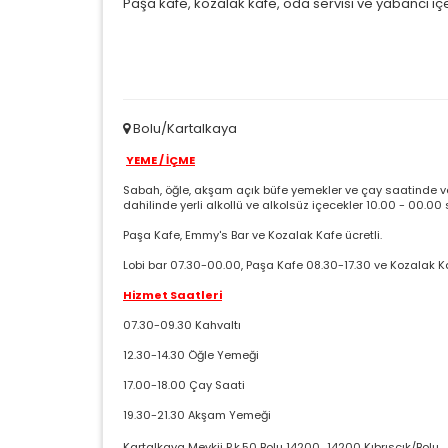
Paşa kafe, kozalak kafe, oda servisi ve yabancı içe
Ç
Si
ta
pa
um
Bolu/Kartalkaya
çe
YEME / İÇME
Sabah, öğle, akşam açık büfe yemekler ve çay saatinde ver
dahilinde yerli alkollü ve alkolsüz içecekler 10.00 - 00.00 
Z
Ot
Paşa Kafe, Emmy's Bar ve Kozalak Kafe ücretli.
çe
Lobi bar 07.30-00.00, Paşa Kafe 08.30-17.30 ve Kozalak Ka
Hizmet Saatleri
İ
07.30-09.30 Kahvaltı
Zi
12.30-14.30 Öğle Yemeği
sa
ya
17.00-18.00 Çay Saati
19.30-21.30 Akşam Yemeği
Kartalkaya Mevkii P.k.50 Bolu 14200,, 14200 Kıbrıscık/Bolu