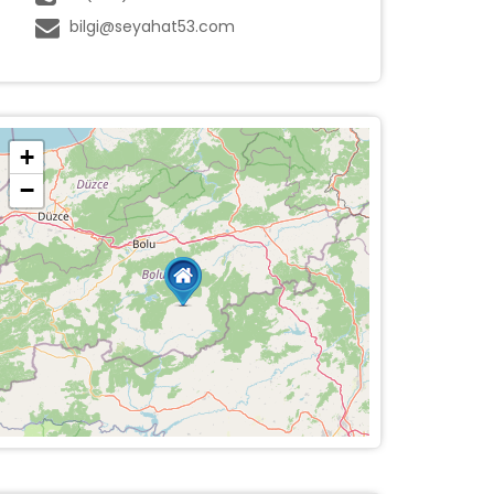
bilgi@seyahat53.com
+
−