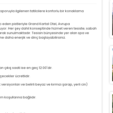
 sporuyla ilgilenen tatilcilere konforlu bir konaklama
eden pistleriyle Grand Kartal Otel, Avrupa
unuyor. Her şey dahil konseptinde hizmet veren tesiste; sabah
larak sunulmaktadır. Tesisin bünyesinde yer alan spa ve
e daha enerjik ve dinç başlayabilirsiniz.
n çıkış saati ise en geç 12:00'dir.
çecekler ücretlidir.
t versiyonları ve belirli beyaz ve kırmızı şarap, yerli cin)
r
m koşullarına bağlıdır.
ÇEREZ KULLANIM AYARLARINIZ