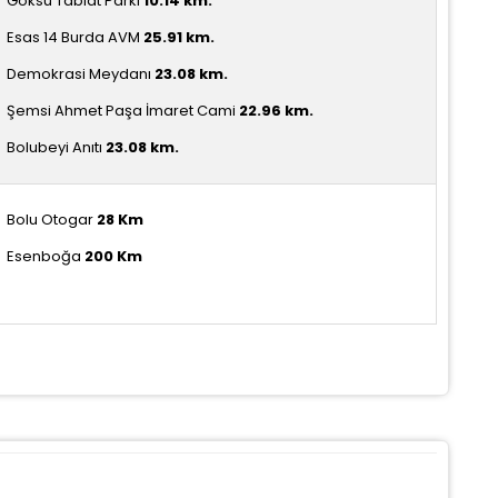
Göksu Tabiat Parkı
10.14 km.
Esas 14 Burda AVM
25.91 km.
Demokrasi Meydanı
23.08
km.
Şemsi Ahmet Paşa İmaret Cami
22.96
km.
Bolubeyi Anıtı
23.08
km.
Bolu Otogar
28
Km
Esenboğa
200
Km