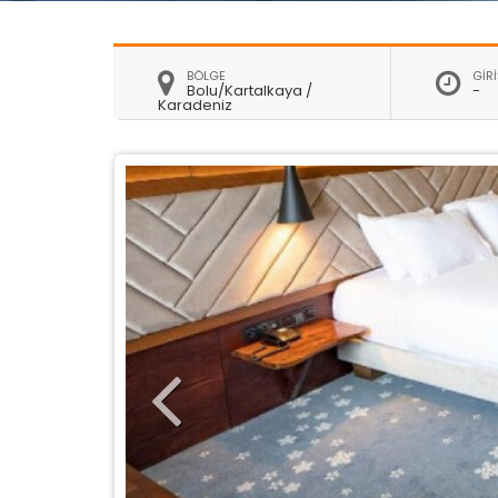
BÖLGE
GİRİ
Bolu/Kartalkaya /
-
Karadeniz