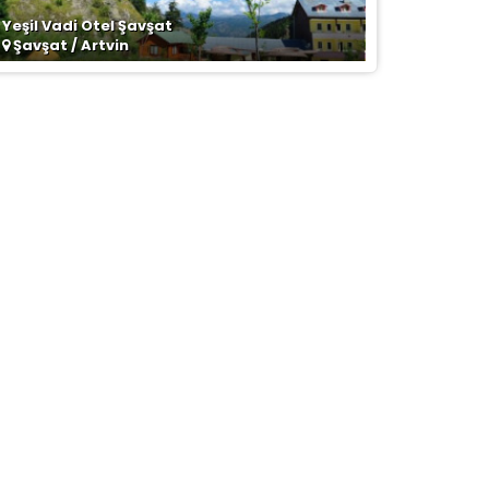
Yeşil Vadi Otel Şavşat
Şavşat / Artvin
la