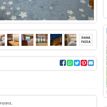
DAHA
FAZLA
nzara...