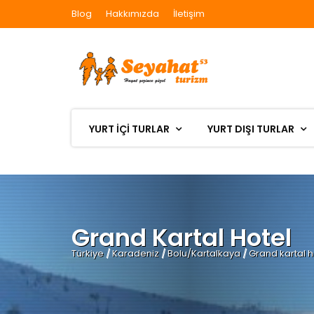
Blog
Hakkımızda
İletişim
YURT İÇİ TURLAR
YURT DIŞI TURLAR
Grand Kartal Hotel
Türkiye
/
Karadeniz
/
Bolu/Kartalkaya
/
Grand kartal h