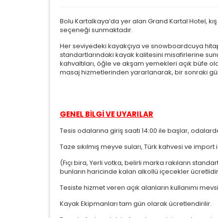
Bolu Kartalkaya’da yer alan Grand Kartal Hotel, kış
seçeneği sunmaktadır.
Her seviyedeki kayakçıya ve snowboardcuya hitap 
standartlarındaki kayak kalitesini misafirlerine s
kahvaltıları, öğle ve akşam yemekleri açık büfe o
masaj hizmetlerinden yararlanarak, bir sonraki gün
GENEL BİLGİ VE UYARILAR
Tesis odalarına giriş saati 14:00 ile başlar, odalarda
Taze sıkılmış meyve suları, Türk kahvesi ve import i
(Fıçı bira, Yerli votka, belirli marka rakıların standar
bunların haricinde kalan alkollü içecekler ücretlidi
Tesiste hizmet veren açık alanların kullanımı mevsi
Kayak Ekipmanları tam gün olarak ücretlendirilir.