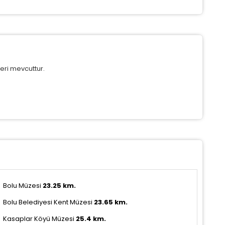
azarlama Çerezleri
ze ve ilgi alanlarınıza uygun reklamlar göstermek için kullanılır.
apatırsanız reklamları görmeye devam edersiniz, ancak daha
 alakalı olabilirler.
eri mevcuttur.
Tümünü Reddet
Tümünü Kabul Et
Tercihleri Kaydet
Bolu
Müzesi
23.25
km.
Bolu Belediyesi Kent Müzesi
23.65
km.
Kasaplar Köyü Müzesi
25.4
km.