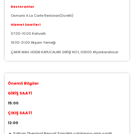
Restoranlar
Osmanlı A La Carte Restoran(Ücretli)
Hizmet Saatleri
07.00-10.00 Kahvaltı
19.00-21.00 Akşam Yemeği
ÇAKIR MAH. HÜDAİ KAPLICALARI GİRİŞİ NO:1, 03500 Afyonkarahisar
Önemli Bilgiler
GİRİŞ SAATİ
15:00
ÇIKIŞ SAATİ
12:00
Safran Thermal Resort Sandıklı odalarına giriş saati