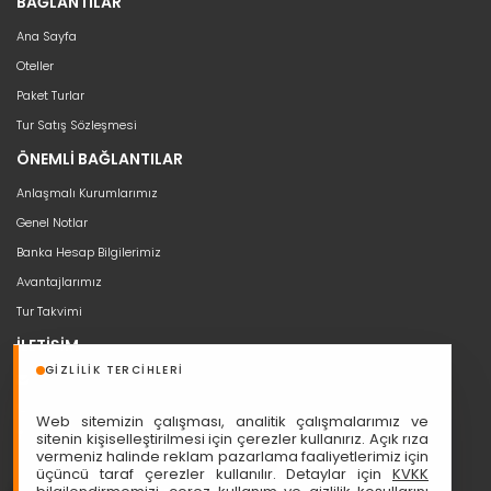
BAĞLANTILAR
Ana Sayfa
Oteller
Paket Turlar
Tur Satış Sözleşmesi
ÖNEMLİ BAĞLANTILAR
Anlaşmalı Kurumlarımız
Genel Notlar
Banka Hesap Bilgilerimiz
Avantajlarımız
Tur Takvimi
İLETİŞİM
GIZLILIK TERCIHLERI
bilgi@seyahat53.com
0 (850) 466 5353
Web sitemizin çalışması, analitik çalışmalarımız ve
Cumhuriyet, Sakarya Cd. Ali Nazmi İşhanı No:1/11, 06420 Çankaya
sitenin kişiselleştirilmesi için çerezler kullanırız. Açık rıza
vermeniz halinde reklam pazarlama faaliyetlerimiz için
üçüncü taraf çerezler kullanılır. Detaylar için
KVKK