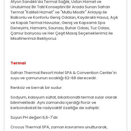
Afyon Sandıklı'da Termal Sağlık, Üstün Hizmet ve
Unutulmaz Bir Tatil Konseptini Bir Arada Sunan Safran
Termal "Kaliteli Hizmet" ve "Mutlu Misafir" Anlayışı ile
Balkonlu ve Konforlu Geniş Odaları, Kaydıraklı Havuz, Açık
ve Kapalı Termal Havuzlar, Geniş ve Kapsamlı Spa
Deneyimi, Hamamı, Saunası, Buhar Odası, Tuz Odası,
Çamur banyosu ve Her Çeşit Masaj Seçeneklerimiz ile
Misafirlerimizi Bekliyoruz.
Termal
Safran Thermal Resort Hotel SPA & Convention Center'ın
suyu ve çamurunun sıcaklığı 62-68 derecedir.
Renksiz ve berrak bir sudur.
Sodyum, kalsiyum sülfat, bikarbonatlı termal sular olarak
bilinmektedir. Aynı zamanda içerdiği florür ve
karbondioksit ile radyoaktif özelliğe de sahiptir.
Suyun PH değeri 6,6-7'dir.
Crocus Thermal SPA, zaman kavramını unutturarak,