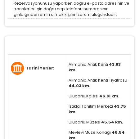
Rezervasyonunuzu yaparken doğru e-posta adresinin ve
kullanım
ve
gizlilik koşullarını
inceleyebilirsiniz.
transferler için doğru cep telefonu numarasının
girildiğinden emin olmak kişinin sorumluluğundadır.
Zorunlu Çerezler
HER ZAMAN AKTIF
Oturum yönetimi, güvenlik ve temel site işlevleri için
gereklidir. Bu çerezler olmadan site düzgün çalışmaz
ve devre dışı bırakılamaz.
Akmonia Antik Kenti
43.83
Tarihi Yerler:
km.
İstatistik Çerezleri
Akmonia Antik Kenti Tiyatrosu
Ziyaretçilerin siteyi nasıl kullandığını anonim olarak
44.03 km.
ölçeriz. Hangi sayfaların popüler olduğunu ve
Uluborlu Kalesi
46.81 km.
kullanıcıların nerede zorluk yaşadığını anlamamıza
yardımcı olur.
İstiklal Tanıtım Merkezi
43.75
km.
Uluborlu Müzesi
45.54 km.
Mevlevi Müze Konağı
46.54
Pazarlama Çerezleri
km.