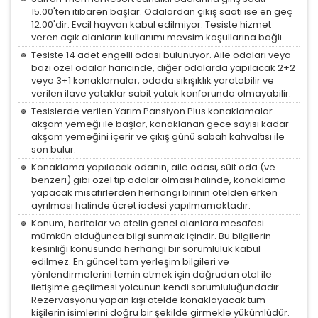
15.00'ten itibaren başlar. Odalardan çıkış saati ise en geç
12.00'dir. Evcil hayvan kabul edilmiyor. Tesiste hizmet
veren açık alanların kullanımı mevsim koşullarına bağlı.
Tesiste 14 adet engelli odası bulunuyor. Aile odaları veya
bazı özel odalar haricinde, diğer odalarda yapılacak 2+2
veya 3+1 konaklamalar, odada sıkışıklık yaratabilir ve
verilen ilave yataklar sabit yatak konforunda olmayabilir.
Tesislerde verilen Yarım Pansiyon Plus konaklamalar
akşam yemeği ile başlar, konaklanan gece sayısı kadar
akşam yemeğini içerir ve çıkış günü sabah kahvaltısı ile
son bulur.
Konaklama yapılacak odanın, aile odası, süit oda (ve
benzeri) gibi özel tip odalar olması halinde, konaklama
yapacak misafirlerden herhangi birinin otelden erken
ayrılması halinde ücret iadesi yapılmamaktadır.
Konum, haritalar ve otelin genel alanlara mesafesi
mümkün olduğunca bilgi sunmak içindir. Bu bilgilerin
kesinliği konusunda herhangi bir sorumluluk kabul
edilmez. En güncel tam yerleşim bilgileri ve
ÇEREZ KULLANIM AYARLARINIZ
yönlendirmelerini temin etmek için doğrudan otel ile
Çerez tercihlerinizi
belirleyin
.
iletişime geçilmesi yolcunun kendi sorumluluğundadır.
Rezervasyonu yapan kişi otelde konaklayacak tüm
kişilerin isimlerini doğru bir şekilde girmekle yükümlüdür.
Daha fazla bilgi için
KVKK bilgilendirmemizi
,
çerez