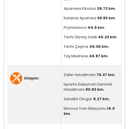
Size ve ilgi alanlarınıza uygun reklamlar göstermek
Apameia Kibotos
39.72 km.
için kullanılır. Kapatırsanız reklamları görmeye devam
edersiniz, ancak daha az alakalı olabilirler.
Kelainai Apamea
39.83 km.
Prymnessos
44.8 km.
Tarihi Güneş Saati
45.23 km.
Tarihi Çeşme
46.36 km.
Taş Medrese
46.87 km.
Tercihleri Kaydet
Zafer Havalimanı
76.37 km.
Ulaşım:
Isparta Süleyman Demirel
Havalimanı
80.82 km.
Sandıklı Otogar
6.27 km.
Ekinova Tren İstasyonu
14.0
km.