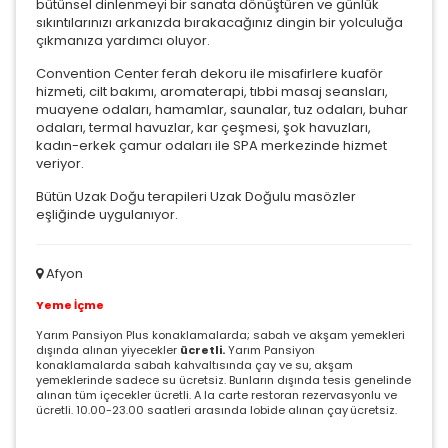
bütünsel dinlenmeyi bir sanata dönüştüren ve günlük
sıkıntılarınızı arkanızda bırakacağınız dingin bir yolculuğa
çıkmanıza yardımcı oluyor.
Convention Center ferah dekoru ile misafirlere kuaför
hizmeti, cilt bakımı, aromaterapi, tıbbi masaj seansları,
muayene odaları, hamamlar, saunalar, tuz odaları, buhar
odaları, termal havuzlar, kar çeşmesi, şok havuzları,
kadın-erkek çamur odaları ile SPA merkezinde hizmet
veriyor.
Bütün Uzak Doğu terapileri Uzak Doğulu masözler
eşliğinde uygulanıyor.
Afyon
Yeme İçme
Yarım Pansiyon Plus konaklamalarda; sabah ve akşam yemekleri
dışında alınan yiyecekler
ücretli.
Yarım Pansiyon
konaklamalarda sabah kahvaltısında çay ve su, akşam
yemeklerinde sadece su ücretsiz. Bunların dışında tesis genelinde
alınan tüm içecekler ücretli. A la carte restoran rezervasyonlu ve
ücretli. 10.00-23.00 saatleri arasında lobide alınan çay
ücretsiz.