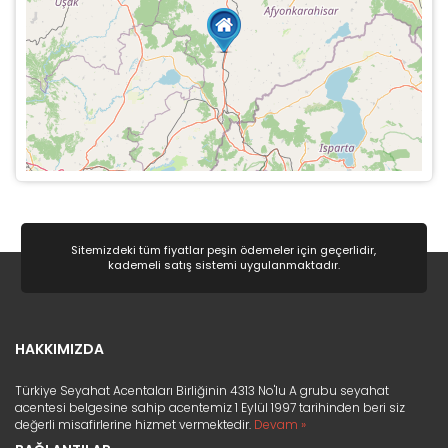
Sitemizdeki tüm fiyatlar peşin ödemeler için geçerlidir,
kademeli satış sistemi uygulanmaktadır.
HAKKIMIZDA
Türkiye Seyahat Acentaları Birliğinin 4313 No'lu A grubu seyahat
acentesi belgesine sahip acentemiz 1 Eylül 1997 tarihinden beri siz
değerli misafirlerine hizmet vermektedir.
Devam »