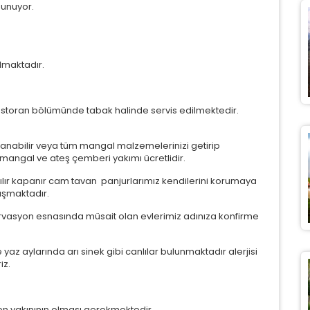
sunuyor.
lmaktadır.
restoran bölümünde tabak halinde servis edilmektedir.
lanabilir veya tüm mangal malzemelerinizi getirip
mangal ve ateş çemberi yakımı ücretlidir.
açılır kapanır cam tavan panjurlarımız kendilerini korumaya
ışmaktadır.
vasyon esnasında müsait olan evlerimiz adınıza konfirme
yaz aylarında arı sinek gibi canlılar bulunmaktadır alerjisi
iz.
eden yakınının olması gerekmektedir.