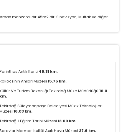
yaretçilerin siteyi nasıl kullandığını anonim olarak ölçeriz. Hangi
yfaların popüler olduğunu ve kullanıcıların nerede zorluk
şadığını anlamamıza yardımcı olur.
Orman manzaralıdır.45m2’dir. Sinevizyon, Mutfak ve diğer
azarlama Çerezleri
ze ve ilgi alanlarınıza uygun reklamlar göstermek için kullanılır.
apatırsanız reklamları görmeye devam edersiniz, ancak daha
 alakalı olabilirler.
Perinthos Antik Kenti
45.31 km.
Tümünü Reddet
Tümünü Kabul Et
Tercihleri Kaydet
Rakoczinin Anıları Müzesi
15.75 km.
Kültür Ve Turizm Bakanlığı Tekirdağ Müze Müdürlüğü
16.0
km.
Tekirdağ Süleymanpaşa Belediyesi Müzik Teknolojileri
Müzesi
16.03 km.
Tekirdağ İl Eğitim Tarihi Müzesi
18.69 km.
Saraylar Mermer İşçiliği Açık Hava Müzesi
27.6 km.