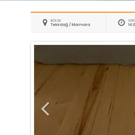
BÖLGE
GİRİ
Tekirdağ / Marmara
14.