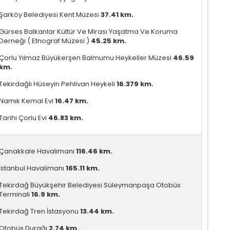
Şarköy Belediyesi Kent Müzesi
37.41 km.
Gürses Balkanlar Kültür Ve Mirası Yaşatma Ve Koruma
Derneği ( Etnograf Müzesi )
45.25 km.
Çorlu Yılmaz Büyükerşen Balmumu Heykeller Müzesi
46.59
km.
Tekirdağlı Hüseyin Pehlivan Heykeli
16.379 km.
Namık Kemal Evi
16.47 km.
Tarihi Çorlu Evi
46.83 km.
Çanakkale Havalimanı
116.46 km.
İstanbul Havalimanı
165.11 km.
Tekirdağ Büyükşehir Belediyesi Süleymanpaşa Otobüs
Terminali
16.9 km.
Tekirdağ Tren İstasyonu
13.44 km.
Otobüs Durağı
2.74 km.