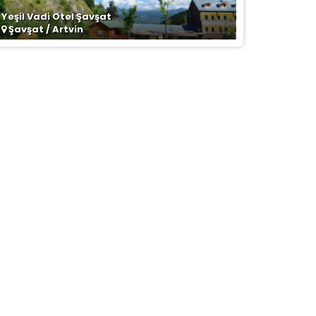
Yeşil Vadi Otel Şavşat
Şavşat / Artvin
la