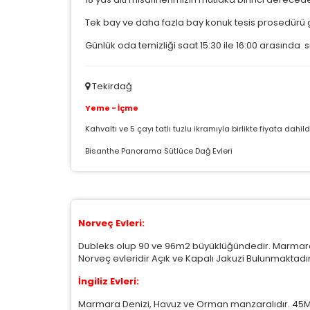
Tek bay ve daha fazla bay konuk tesis prosedürü
Günlük oda temizliği saat 15:30 ile 16:00 arasında
Ç
Tekirdağ
Yeme - İçme
Si
ta
Kahvaltı ve 5 çayı tatlı tuzlu ikramıyla birlikte fiyata dah
pa
um
Bisanthe Panorama Sütlüce Dağ Evleri
çe
Z
Norveç Evleri:
Ot
çe
Dubleks olup 90 ve 96m2 büyüklüğündedir. Marmara 
Norveç evleridir Açık ve Kapalı Jakuzi Bulunmaktadır
İngiliz Evleri:
İ
Marmara Denizi, Havuz ve Orman manzaralıdır. 45M2 