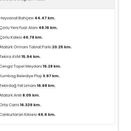
Hayvanat Bahçesi
44.47 km.
Çorlu Yeni Fuar Alanı
48.16 km.
Çorlu Kalesi
46.78 km.
Atatürk Ormanı Tabiat Parkı
20.25 km.
Tekira AVM
15.94 km.
Cengiz Topel Meydanı
16.28 km.
Kumbag Belediye Plajı
3.97 km.
Tekirdağ Yat Limanı
16.68 km.
Atatürk Anıtı
8.05 km.
Orta Cami
16.329 km.
Cankurtaran Kilisesi
46.6 km.