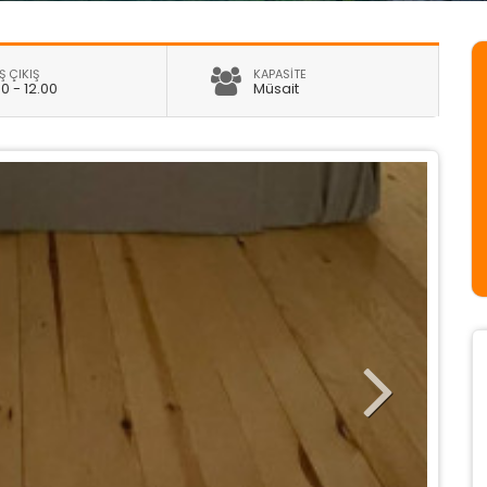
Ş ÇIKIŞ
KAPASİTE
00 - 12.00
Müsait