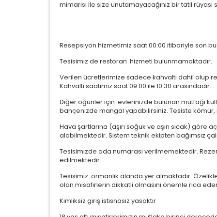
mimarisi ile size unutamayacağınız bir tatil rüyası 
Resepsiyon hizmetimiz saat 00:00 itibariyle son bu
Tesisimiz de restoran hizmeti bulunmamaktadır.
Verilen ücretlerimize sadece kahvaltı dahil olup 
Kahvaltı saatimiz saat 09:00 ile 10:30 arasındadır.
Diğer öğünler için evlerinizde bulunan mutfağı kul
bahçenizde mangal yapabilirsiniz. Tesiste kömür, 
Hava şartlarına (aşırı soğuk ve aşırı sıcak) göre 
alabilmektedir. Sistem teknik ekipten bağımsız çal
Tesisimizde oda numarası verilmemektedir. Rezer
edilmektedir.
Tesisimiz ormanlık alanda yer almaktadır. Özelikle 
olan misafirlerin dikkatli olmasını önemle rica eder
Kimliksiz giriş istisnasız yasaktır
18 yas altı misafirlerimizin mutlaka birinci derec