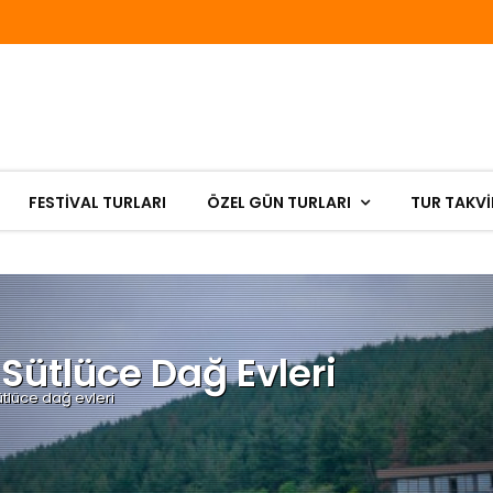
FESTIVAL TURLARI
ÖZEL GÜN TURLARI
TUR TAKVİ
ütlüce Dağ Evleri
tlüce dağ evleri