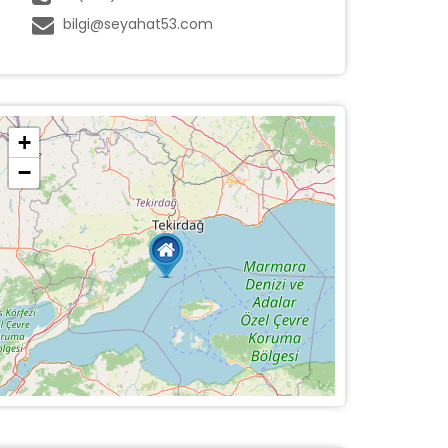
bilgi@seyahat53.com
+
−