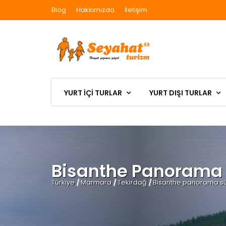
Blog
Hakkımızda
İletişim
YURT İÇİ TURLAR
YURT DIŞI TURLAR
Bisanthe Panorama S
Türkiye
/
Marmara
/
Tekirdağ
/
Bisanthe panorama sü