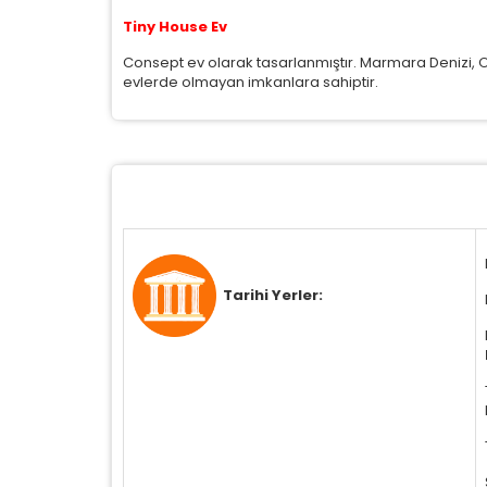
Zi
sa
Tiny House Ev
ya
Consept ev olarak tasarlanmıştır. Marmara Denizi, 
evlerde olmayan imkanlara sahiptir.
P
Si
K
az
Tarihi Yerler: