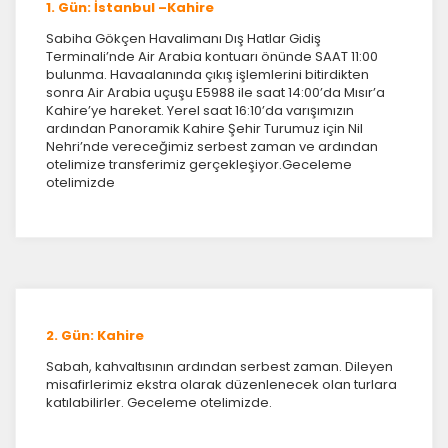
1. Gün: İstanbul –Kahire
Sabiha Gökçen Havalimanı Dış Hatlar Gidiş
Terminali’nde Air Arabia kontuarı önünde SAAT 11:00
bulunma. Havaalanında çıkış işlemlerini bitirdikten
sonra Air Arabia uçuşu E5988 ile saat 14:00’da Mısır’a
Kahire’ye hareket. Yerel saat 16:10’da varışımızın
ardından Panoramik Kahire Şehir Turumuz için Nil
Nehri’nde vereceğimiz serbest zaman ve ardından
otelimize transferimiz gerçekleşiyor.Geceleme
otelimizde
2. Gün: Kahire
Sabah, kahvaltısının ardından serbest zaman. Dileyen
misafirlerimiz ekstra olarak düzenlenecek olan turlara
katılabilirler. Geceleme otelimizde.