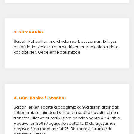
3. Gün: KAHİRE
Sabah, kahvaltısının ardından serbest zaman. Dileyen
misafirlerimiz ekstra olarak düzenlenecek olan turlara
katılabilirler. Geceleme otelimizde
ÇEREZ KULLANIM AYARLARINIZ
Çerez tercihlerinizi
belirleyin
.
Daha fazla bilgi için
KVKK bilgilendirmemizi
,
çerez kullanım
ve
gizlilik koşullarını
inceleyebilirsiniz.
4. Gün: Kahire / İstanbul
Sabah, erken saatte alacağımız kahvaltısının ardından
Zorunlu Çerezler
HER ZAMAN AKTIF
rehberimiz tarafından belirlenen saatte havalimanına
Oturum yönetimi, güvenlik ve temel site işlevleri için
transfer. Bilet ve gümrük işlemlerinden sonra Air Arabia
gereklidir. Bu çerezler olmadan site düzgün çalışmaz ve
Havayolları E5987 uçuşu ile saatte 12:10‘da uçuşumuz
devre dışı bırakılamaz.
başlıyor. Varış saatimiz 14:25. Bir sonraki turumuzda