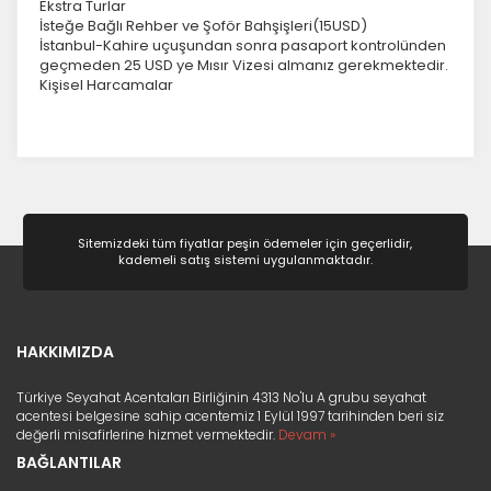
Ekstra Turlar
İsteğe Bağlı Rehber ve Şoför Bahşişleri(15USD)
İstanbul-Kahire uçuşundan sonra pasaport kontrolünden
geçmeden 25 USD ye Mısır Vizesi almanız gerekmektedir.
Kişisel Harcamalar
Sitemizdeki tüm fiyatlar peşin ödemeler için geçerlidir,
kademeli satış sistemi uygulanmaktadır.
HAKKIMIZDA
Türkiye Seyahat Acentaları Birliğinin 4313 No'lu A grubu seyahat
acentesi belgesine sahip acentemiz 1 Eylül 1997 tarihinden beri siz
değerli misafirlerine hizmet vermektedir.
Devam »
BAĞLANTILAR