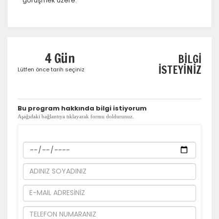
görüşmek üzere.
İstatistik Çerezleri
4 Gün
BİLGİ
Ziyaretçilerin siteyi nasıl kullandığını anonim olarak
ölçeriz. Hangi sayfaların popüler olduğunu ve
İSTEYİNİZ
Lütfen önce tarih seçiniz
kullanıcıların nerede zorluk yaşadığını anlamamıza
yardımcı olur.
​Bu program hakkında bilgi istiyorum
Aşağıdaki bağlantıya tıklayarak formu doldurunuz.
Pazarlama Çerezleri
Size ve ilgi alanlarınıza uygun reklamlar göstermek için
kullanılır. Kapatırsanız reklamları görmeye devam
edersiniz, ancak daha az alakalı olabilirler.