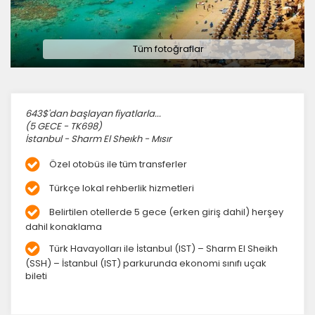
Tüm fotoğraflar
643$'dan başlayan fiyatlarla...
(5 GECE - TK698)
İstanbul - Sharm El Sheıkh - Mısır
Özel otobüs ile tüm transferler
Türkçe lokal rehberlik hizmetleri
Belirtilen otellerde 5 gece (erken giriş dahil) herşey
dahil konaklama
Türk Havayolları ile İstanbul (IST) – Sharm El Sheikh
(SSH) – İstanbul (IST) parkurunda ekonomi sınıfı uçak
bileti