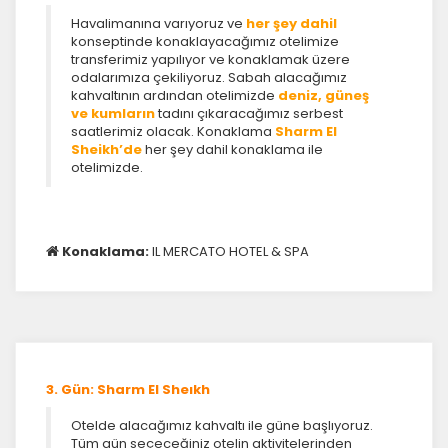
Havalimanına varıyoruz ve
her şey dahil
konseptinde konaklayacağımız otelimize
transferimiz yapılıyor ve konaklamak üzere
odalarımıza çekiliyoruz. Sabah alacağımız
kahvaltının ardından otelimizde
deniz, güneş
ve kumların
tadını çıkaracağımız serbest
saatlerimiz olacak. Konaklama
Sharm El
Sheikh’de
her şey dahil konaklama ile
otelimizde.
Konaklama:
IL MERCATO HOTEL & SPA
3. Gün: Sharm El Sheıkh
Otelde alacağımız kahvaltı ile güne başlıyoruz.
Tüm gün seçeceğiniz otelin aktivitelerinden