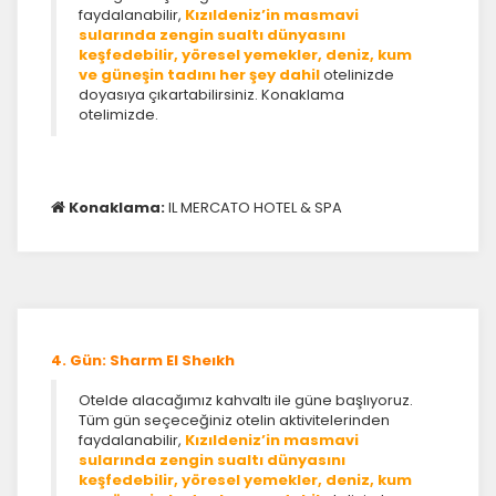
faydalanabilir,
Kızıldeniz’in masmavi
sularında zengin sualtı dünyasını
keşfedebilir, yöresel yemekler, deniz, kum
ve güneşin tadını her şey dahil
otelinizde
doyasıya çıkartabilirsiniz. Konaklama
otelimizde.
Konaklama:
IL MERCATO HOTEL & SPA
4. Gün: Sharm El Sheıkh
Otelde alacağımız kahvaltı ile güne başlıyoruz.
Tüm gün seçeceğiniz otelin aktivitelerinden
faydalanabilir,
Kızıldeniz’in masmavi
sularında zengin sualtı dünyasını
keşfedebilir, yöresel yemekler, deniz, kum