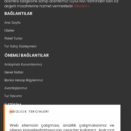
acentesi belgesine sahip acentemiz 1 Eylül 1997 tarihinden beri siz
değerli misafirlerine hizmet vermektedir.
Devam »
BAĞLANTILAR
Ana Sayfa
Oteller
Paket Turlar
Tur Satış Sözleşmesi
ÖNEMLİ BAĞLANTILAR
Anlaşmalı Kurumlarımız
Genel Notlar
Banka Hesap Bilgilerimiz
Avantajlarımız
Tur Takvimi
İLETİŞİM
GIZLILIK TERCIHLERI
bilgi@seyahat53.com
0 (850) 466 5353
Web sitemizin çalışması, analitik çalışmalarımız ve
Cumhuriyet, Sakarya Cd. Ali Nazmi İşhanı No:1/11, 06420 Çankaya
sitenin kişiselleştirilmesi için çerezler kullanırız. Açık rıza