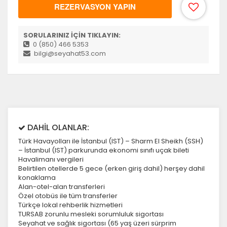
REZERVASYON YAPIN
SORULARINIZ İÇİN TIKLAYIN:
0 (850) 466 5353
bilgi@seyahat53.com
DAHİL OLANLAR:
Türk Havayolları ile İstanbul (IST) – Sharm El Sheikh (SSH)
– İstanbul (IST) parkurunda ekonomi sınıfı uçak bileti
Havalimanı vergileri
Belirtilen otellerde 5 gece (erken giriş dahil) herşey dahil
konaklama
Alan-otel-alan transferleri
Özel otobüs ile tüm transferler
Türkçe lokal rehberlik hizmetleri
TURSAB zorunlu mesleki sorumluluk sigortası
Seyahat ve sağlık sigortası (65 yaş üzeri sürprim