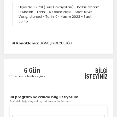
Uçuş No: TK701 (Türk Havayolları) - Kalkış: Sharm
El Sheikh - Tarih: 04 Kasım 2023 - Saat: 01:45 -
Varış: Istanbul - Tarih: 04 Kasım 2023 - Saat:
05:45
Konaklama:
DÖNÜŞ YOLCULUĞU
6 Gün
BİLGİ
İSTEYİNİZ
Lütfen önce tarih seçiniz
​Bu program hakkında bilgi istiyorum
Aşağıdaki bağlantıya tıklayarak formu doldurunuz.