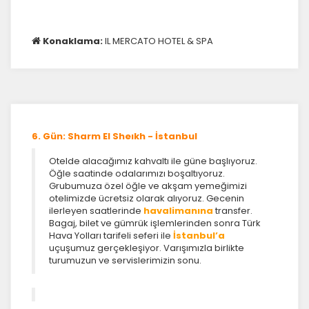
İstatistik Çerezleri
Konaklama:
IL MERCATO HOTEL & SPA
Ziyaretçilerin siteyi nasıl kullandığını anonim olarak
ölçeriz. Hangi sayfaların popüler olduğunu ve
kullanıcıların nerede zorluk yaşadığını anlamamıza
yardımcı olur.
6. Gün: Sharm El Sheıkh - İstanbul
Otelde alacağımız kahvaltı ile güne başlıyoruz.
Pazarlama Çerezleri
Öğle saatinde odalarımızı boşaltıyoruz.
Size ve ilgi alanlarınıza uygun reklamlar göstermek
Grubumuza özel öğle ve akşam yemeğimizi
için kullanılır. Kapatırsanız reklamları görmeye devam
otelimizde ücretsiz olarak alıyoruz. Gecenin
ilerleyen saatlerinde
havalimanına
transfer.
edersiniz, ancak daha az alakalı olabilirler.
Bagaj, bilet ve gümrük işlemlerinden sonra Türk
Hava Yolları tarifeli seferi ile
İstanbul’a
uçuşumuz gerçekleşiyor. Varışımızla birlikte
turumuzun ve servislerimizin sonu.
Tercihleri Kaydet