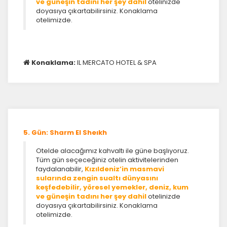
ve güneşin tadını her şey dahil
otelinizde
doyasıya çıkartabilirsiniz. Konaklama
otelimizde.
Konaklama:
IL MERCATO HOTEL & SPA
ÇEREZ KULLANIM AYARLARINIZ
Çerez tercihlerinizi
belirleyin
.
Daha fazla bilgi için
KVKK bilgilendirmemizi
,
çerez
kullanım
ve
gizlilik koşullarını
inceleyebilirsiniz.
5. Gün: Sharm El Sheıkh
Otelde alacağımız kahvaltı ile güne başlıyoruz.
Tüm gün seçeceğiniz otelin aktivitelerinden
Zorunlu Çerezler
HER ZAMAN AKTIF
faydalanabilir,
Kızıldeniz’in masmavi
Oturum yönetimi, güvenlik ve temel site işlevleri için
sularında zengin sualtı dünyasını
gereklidir. Bu çerezler olmadan site düzgün çalışmaz
keşfedebilir, yöresel yemekler, deniz, kum
ve devre dışı bırakılamaz.
ve güneşin tadını her şey dahil
otelinizde
doyasıya çıkartabilirsiniz. Konaklama
otelimizde.