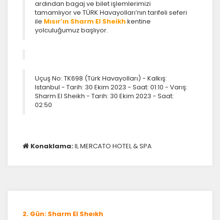
ardından bagaj ve bilet işlemlerimizi
tamamlıyor ve TÜRK Havayolları’nın tarifeli seferi
ile
Mısır’ın Sharm El Sheikh
kentine
yolculuğumuz başlıyor.
Uçuş No: TK698 (Türk Havayolları) - Kalkış:
Istanbul - Tarih: 30 Ekim 2023 - Saat: 01:10 - Varış:
Sharm El Sheikh - Tarih: 30 Ekim 2023 - Saat:
02:50
Konaklama:
IL MERCATO HOTEL & SPA
2. Gün: Sharm El Sheıkh