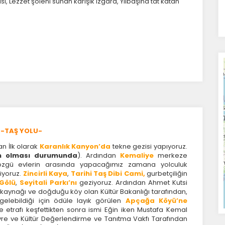
ı, Lezzet şöleni sunan karışık ızgara, Yılbaşına tat katan
U-TAŞ YOLU-
n İlk olarak
Karanlık Kanyon’da
tekne gezisi yapıyoruz.
un olması durumunda
). Ardından
Kemaliye
merkeze
özgü evlerin arasında yapacağımız zamana yolculuk
iyoruz.
Zincirli Kaya
,
Tarihi Taş Dibi Cami,
gurbetçiliğin
Gölü
,
Seyitali Parkı’nı
geziyoruz. Ardından Ahmet Kutsi
am kaynağı ve doğduğu köy olan Kültür Bakanlığı tarafından,
lebildiği için ödüle layık görülen
Apçağa Köyü’ne
e etrafı keşfettikten sonra ismi Eğin iken Mustafa Kemal
evre ve Kültür Değerlendirme ve Tanıtma Vakfı Tarafından