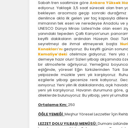
sa
Sabah tren saatimize göre
Ankara Yüksek Hız
ya
ediyoruz. Yaklaşık 3,5 saat sürecek olan tren
bekleyen aracımıza geçip sonraki durağımı
denilince akla ilk gelen yer taç kapısıyla dille
mimarının tek eseri ve neredeyse Anadolu ve ya
P
UNESCO Dünya Mirası Listesi’nde olan eseri ziy
yanındaki tepeden Çaltı Kanyon’unun panoram
Si
keyifli dakikaların ardından Hüseyin Gazi Tü
K
seyretmeyi de ihmal etmeyerek başta
Nur
az
Konakları’nı
geziyoruz. Bu keyifli günün sonu
Kemaliye’deki
otelimize gidiyoruz. Yeni yıla
demeye hazır olun! Sizleri yılbaşı akşamında öze
bir atmosferle ağırlıyoruz. Yemeğiniz boyu
eşliğinde, yöresel Eğin türkülerinden Türk S
yelpazede müzikle yeni yılı karşılıyoruz. Ruh
ezgilerle yılbaşı gecenize renk katıyoruz. 
ısınıyoruz. Yeni yılın ilk dakikalarında, açık havad
yeni yılı karşılıyoruz. Havanın durumuna göre,
dileklerde bulunuyoruz. Bu yılbaşı, yeni yıl umutl
Ortalama Km:
250
ÖĞLE YEMEĞİ
:
Meşhur Yöresel Lezzetler İçin Rehb
LEZZET DOLU YILBAŞI MENÜSÜ:
Dumanı üstünde ç