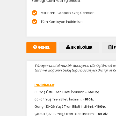
Yemeği, Canlı Fasıl Eğlencesi)
Milli Park- Otopark Giriş Ücretleri
Tüm Komisyon İndirimleri
GENEL
EK BİLGİLER
F
Yılbaşını unutulmaz bir deneyime dönüştürmek isteye
tarih ve doğanın buluştuğu büyüleyici Divriği ve Ke
İNDİRİMLER
:
65 Yaş Üstü Tren Bileti İndirimi:
- 550 ₺
;
60-64 Yaş Tren Bileti İndirimi: -
160₺
;
Genç (13-26 Yaş) Tren Bileti İndirimi: -
160₺
;
Çocuk (07-12 Yaş) Tren Bileti İndirimi: -
550₺
;