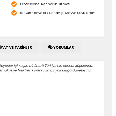
Profesyonel Rehberlik Hizmeti
İlk Gün Kahvaltılık Sandviç- Meyve Suyu İkramı
İYAT VE TARİHLER
YORUMLAR
nler için eşsiz bir fırsat! Türkiye’nin cennet köşelerine,
maliye’ye hızlı tren konforuyla bir yolculuğa davetlisiniz.