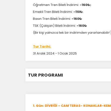
Öğretmen Tren Bileti İndirimi:
-160₺;
Emekli Tren Bileti İndirimi:
-110₺
;
Basın Tren Bileti İndirimi:
-160₺
TSK (Çalışan) Bileti İndirimi:
-160₺
Ç
(Bir kişi yalnızca tek bir indirimden yararlanabilir!
Si
ta
pa
Tur Tarihi:
um
31 Aralık 2024 - 1 Ocak 2025
çe
Z
TUR PROGRAMI
Ot
çe
İ
1. Gün: DİVRİĞİ – CAM TERAS- KONAKLAR-KEM
Zi