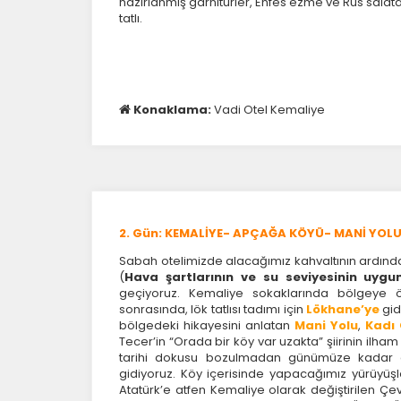
hazırlanmış garnitürler, Enfes ezme ve Rus salatas
tatlı.
Konaklama:
Vadi Otel Kemaliye
2. Gün: KEMALİYE- APÇAĞA KÖYÜ- MANİ YOL
Sabah otelimizde alacağımız kahvaltının ardında
(
Hava şartlarının ve su seviyesinin uyg
geçiyoruz. Kemaliye sokaklarında bölgeye 
sonrasında, lök tatlısı tadımı için
Lökhane’ye
gid
bölgedeki hikayesini anlatan
Mani Yolu
,
Kadı
Tecer’in “Orada bir köy var uzakta” şiirinin ilh
tarihi dokusu bozulmadan günümüze kadar ge
gidiyoruz. Köy içerisinde yapacağımız yürüyüşl
Atatürk’e atfen Kemaliye olarak değiştirilen Ç