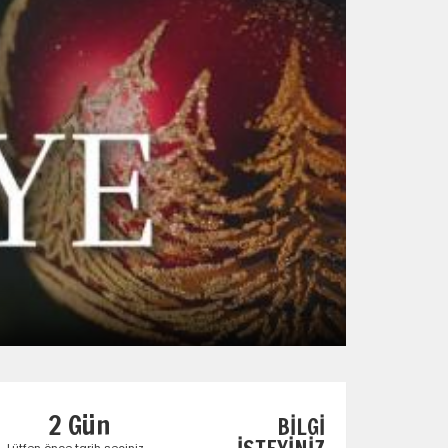
2 Gün
BİLGİ
Lütfen önce tarih seçiniz