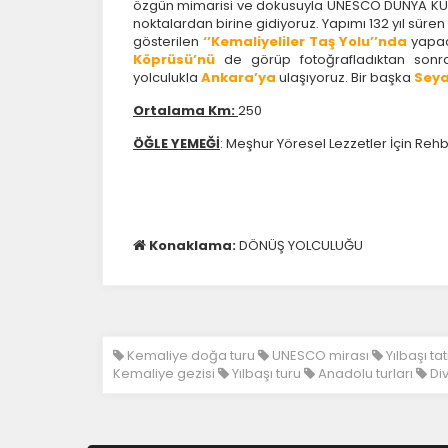
özgün mimarisi ve dokusuyla UNESCO DÜNYA KÜLT
noktalardan birine gidiyoruz. Yapımı 132 yıl süren
gösterilen
‘’Kemaliyeliler Taş Yolu’’nda
yapac
Köprüsü’nü
de görüp fotoğrafladıktan son
yolculukla
Ankara’ya
ulaşıyoruz. Bir başka
Sey
Ortalama Km:
250
ÖĞLE YEMEĞİ
: Meşhur Yöresel Lezzetler İçin Reh
Konaklama:
DÖNÜŞ YOLCULUĞU
Kemaliye doğa turu
UNESCO mirası
Yılbaşı tat
Kemaliye gezisi
Yılbaşı turu
Anadolu turları
Div