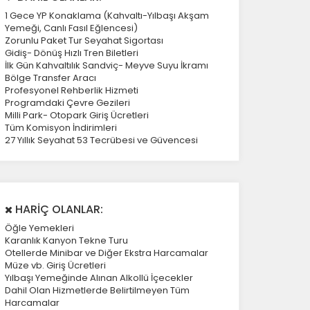
1 Gece YP Konaklama (Kahvaltı-Yılbaşı Akşam
Yemeği, Canlı Fasıl Eğlencesi)
Zorunlu Paket Tur Seyahat Sigortası
Gidiş- Dönüş Hızlı Tren Biletleri
İlk Gün Kahvaltılık Sandviç- Meyve Suyu İkramı
Bölge Transfer Aracı
Profesyonel Rehberlik Hizmeti
Programdaki Çevre Gezileri
Milli Park- Otopark Giriş Ücretleri
Tüm Komisyon İndirimleri
27 Yıllık Seyahat 53 Tecrübesi ve Güvencesi
HARİÇ OLANLAR:
Öğle Yemekleri
Karanlık Kanyon Tekne Turu
Otellerde Minibar ve Diğer Ekstra Harcamalar
Müze vb. Giriş Ücretleri
Yılbaşı Yemeğinde Alınan Alkollü İçecekler
Dahil Olan Hizmetlerde Belirtilmeyen Tüm
Harcamalar