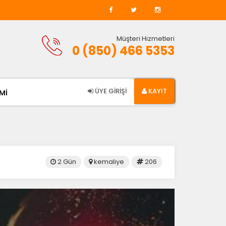
Müşteri Hizmetleri
0 (850) 466 5353
ÜYE GİRİŞİ
KAYIT
Mİ
2 Gün
kemaliye
206