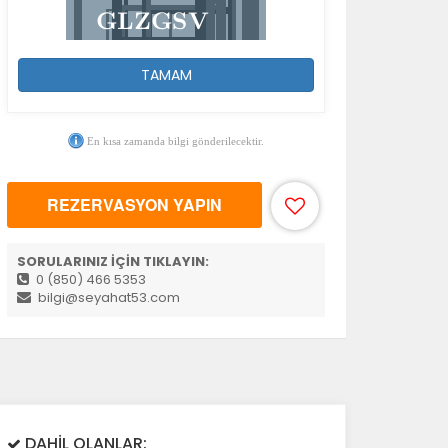
TAMAM
En kısa zamanda bilgi gönderilecektir.
la
REZERVASYON YAPIN
SORULARINIZ İÇİN TIKLAYIN:
0 (850) 466 5353
bilgi@seyahat53.com
DAHİL OLANLAR: