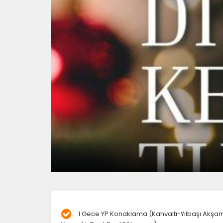
1 Gece YP Konaklama (Kahvaltı-Yılbaşı Akşa