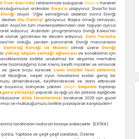
yfaların popüler olduğunu ve kullanıcıların nerede zorluk
lı Tren Garı’nda
rehberimizle buluşarak
Sivas’a
hareket
şadığını anlamamıza yardımcı olur.
 yolculuğumuzun ardından
Sivas’a
ulaşıyoruz. Sivas’ta bizi
z
Divriği
oluyor. Öğle yemeğimizi aldıktan sonra Divriği
re destan
Ulu Cami’yi
görüyoruz. Başka örneği olmayan,
kın Asya'nın tüm medeniyetlerinden izler taşıyan ayrıca
azarlama Çerezleri
aret ediyoruz. Ardından programımıza Divriği Kalesi'nin
ik olarak görülmesi ile devam ediyoruz.
Cam Terasta
ze ve ilgi alanlarınıza uygun reklamlar göstermek için kullanılır.
rbesi’nin olduğu yerden panoramik Divriği manzarasını
apatırsanız reklamları görmeye devam edersiniz, ancak daha
i Demirağ Konağı ve Müzesi
olmak üzere
Divriği
 alakalı olabilirler.
nda
yılbaşı akşam yemeği eğlencesi
ve konaklama için
 sevdiklerinizle birlikte unutulmaz bir akşamla merhaba
nle hazırladığımız özel menü, keyifli müzikler ve sımsıcak
nca ve gece boyu sürecek
canlı müzikli fasıl ekibimiz
anat Müziğine, neşeli oyun havalarına kadar geniş bir
Tümünü Reddet
Tümünü Kabul Et
Tercihleri Kaydet
unuzu dinlendirecek, keyiflendirecek ve dans ettirecek
Gece boyunca, bahçede yakılan
ateşin
başında
toplanıp
a
gece yürüyüşü
yaparak ay ışığı ya da yıldızlar eşliğinde
 gökyüzüne
dilek fenerlerimizi
bırakarak 2025 için güzel
arımızı ve mutluluğumuzu birlikte paylaşarak karşılayalım!
erimiz tarafından restoran tavsiye edilecektir. (EXTRA)
orba, Taptaze ve çeşit çeşit salatalar, Özenle