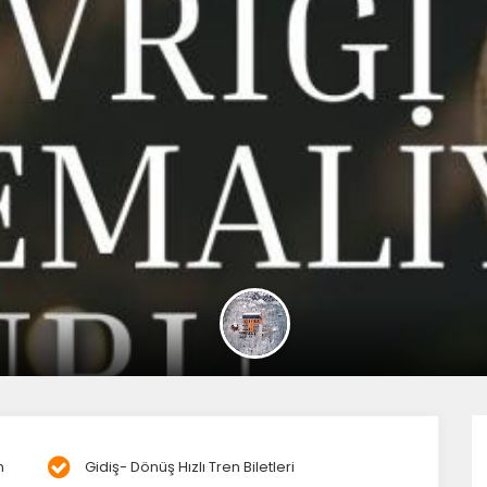
m
Gidiş- Dönüş Hızlı Tren Biletleri