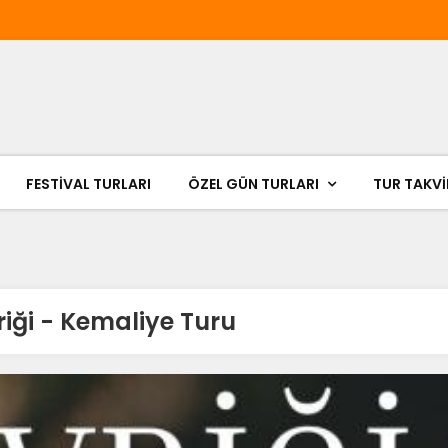
FESTIVAL TURLARI
ÖZEL GÜN TURLARI
TUR TAKVİ
vriği - Kemaliye Turu