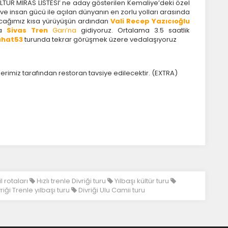
ÜR MİRAS LİSTESİ’ ne aday gösterilen Kemaliye’deki özel
 ve insan gücü ile açılan dünyanın en zorlu yolları arasında
ağımız kısa yürüyüşün ardından
Vali Recep Yazıcıoğlu
ra
Sivas Tren
Garı’na
gidiyoruz. Ortalama 3.5 saatlik
ahat53
turunda tekrar görüşmek üzere vedalaşıyoruz
berimiz tarafından restoran tavsiye edilecektir. (EXTRA)
il rotaları
Hızlı trenle Divriği turu
Yılbaşı kültür turu
riği Trenle yılbaşı turu
Divriği Ulu Camii turu