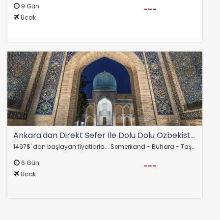
9 Gün
---
Ucak
Ankara'dan Direkt Sefer İle Dolu Dolu Özbekistan Turu Rotası
1497$' dan başlayan fiyatlarla... Semerkand - Buhara - Taşkent AJet Hava Yolları
6 Gün
---
Ucak