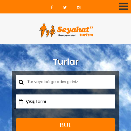
Turlar
Çıkış Tarihi
BUL