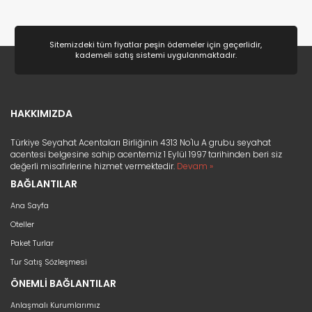
Doğa ve Spor
(80)
Deniz
(41)
Sitemizdeki tüm fiyatlar peşin ödemeler için geçerlidir,
kademeli satış sistemi uygulanmaktadır.
Lüks ve Konfor
(25)
Romantizm ve Balayı
(22)
Ek Hizmetler
(11)
HAKKIMIZDA
Kayak ve Kış Sporları
(9)
Türkiye Seyahat Acentaları Birliğinin 4313 No'lu A grubu seyahat
Eğitim
(2)
acentesi belgesine sahip acentemiz 1 Eylül 1997 tarihinden beri siz
değerli misafirlerine hizmet vermektedir.
Devam »
Sağlık ve Güzellik
(2)
BAĞLANTILAR
Ana Sayfa
Oteller
Paket Turlar
Tur Satış Sözleşmesi
ÖNEMLİ BAĞLANTILAR
Anlaşmalı Kurumlarımız