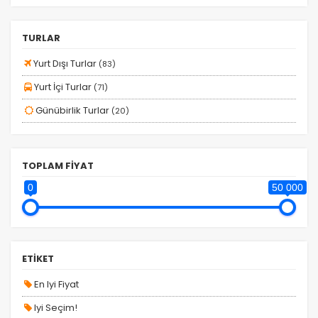
SÖMESTR
TURLAR
TERMAL TURLAR
TRENLİ TURLAR
Yurt Dışı Turlar
(83)
Tercihleri Kaydet
TUR TAKVİMİ
Yurt İçi Turlar
(71)
YAKIN TARİHLİ TURLARIMIZ
Günübirlik Turlar
(20)
YARI HAFTALIK TURLAR
YILBAŞI TURLARI
TOPLAM FİYAT
YURT DIŞI TURLAR
0
50 000
YURT İÇİ TURLAR
ETİKET
En Iyi Fiyat
Iyi Seçim!