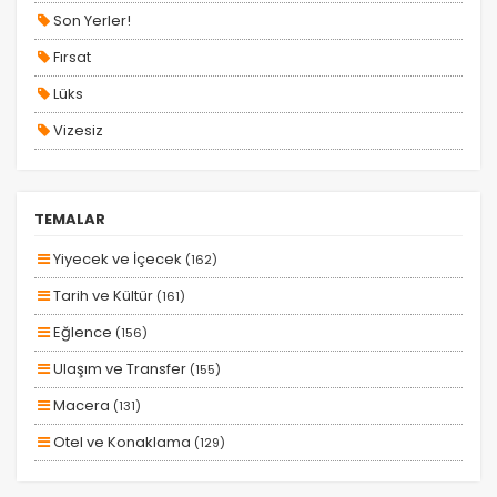
Son Yerler!
Fırsat
Lüks
Vizesiz
Kesin Çıkışlı
Erken Rezervasyon
TEMALAR
Size Özel
Yiyecek ve İçecek
(162)
Planlanan
Tarih ve Kültür
(161)
Otobüs Ile
Eğlence
(156)
Uçak Ile
Ulaşım ve Transfer
(155)
Ekstralar Dahil
Macera
(131)
Otel ve Konaklama
(129)
Aile ve Çocuklar
(128)