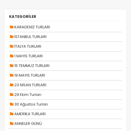
KATEGORİLER
KARADENİZ TURLARI
İSTANBUL TURLARI
İTALYA TURLARI
1 MAYIS TURLARI
15 TEMMUZ TURLARI
19 MAYIS TURLARI
ÇEREZ KULLANIM AYARLARINIZ
23 NİSAN TURLARI
Çerez tercihlerinizi
belirleyin
.
29 Ekim Turları
Daha fazla bilgi için
KVKK bilgilendirmemizi
,
çerez
30 Ağustos Turları
kullanım
ve
gizlilik koşullarını
inceleyebilirsiniz.
AMERİKA TURLARI
ANNELER GÜNÜ
Zorunlu Çerezler
HER ZAMAN AKTIF