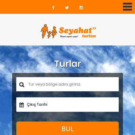
Turlar
Çıkış Tarihi
BUL