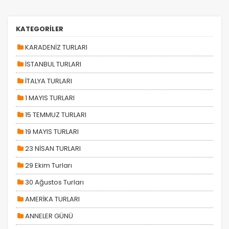
KATEGORİLER
KARADENİZ TURLARI
İSTANBUL TURLARI
İTALYA TURLARI
1 MAYIS TURLARI
15 TEMMUZ TURLARI
19 MAYIS TURLARI
ÇEREZ KULLANIM AYARLARINIZ
23 NİSAN TURLARI
Çerez tercihlerinizi
belirleyin
.
29 Ekim Turları
Daha fazla bilgi için
KVKK bilgilendirmemizi
,
çerez
30 Ağustos Turları
kullanım
ve
gizlilik koşullarını
inceleyebilirsiniz.
AMERİKA TURLARI
ANNELER GÜNÜ
Zorunlu Çerezler
HER ZAMAN AKTIF