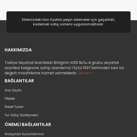
Doğa ve Spor
(80)
Deniz
(41)
Sitemizdeki tüm fiyatlar peşin ödemeler için geçerlidir,
kademeli satış sistemi uygulanmaktadır.
Lüks ve Konfor
(25)
Romantizm ve Balayı
(22)
Ek Hizmetler
(11)
HAKKIMIZDA
Kayak ve Kış Sporları
(9)
Türkiye Seyahat Acentaları Birliğinin 4313 No'lu A grubu seyahat
Eğitim
(2)
acentesi belgesine sahip acentemiz 1 Eylül 1997 tarihinden beri siz
değerli misafirlerine hizmet vermektedir.
Devam »
Sağlık ve Güzellik
(2)
BAĞLANTILAR
Ana Sayfa
Oteller
Paket Turlar
Tur Satış Sözleşmesi
ÖNEMLİ BAĞLANTILAR
Anlaşmalı Kurumlarımız