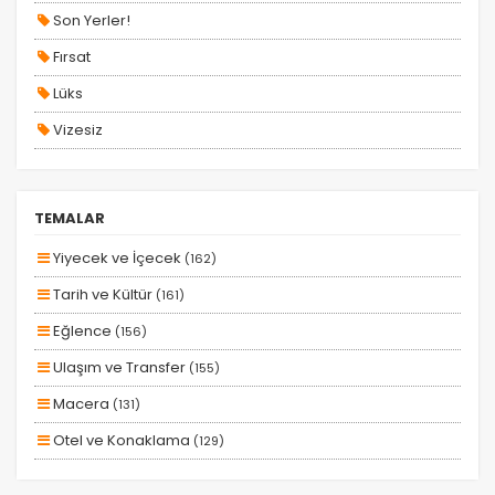
Son Yerler!
Fırsat
Lüks
Vizesiz
Kesin Çıkışlı
Erken Rezervasyon
TEMALAR
Size Özel
Yiyecek ve İçecek
(162)
Planlanan
Tarih ve Kültür
(161)
Otobüs Ile
Eğlence
(156)
Uçak Ile
Ulaşım ve Transfer
(155)
Ekstralar Dahil
Macera
(131)
Otel ve Konaklama
(129)
Aile ve Çocuklar
(128)