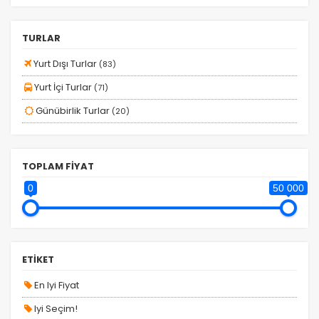
SÖMESTR
TURLAR
TERMAL TURLAR
TRENLİ TURLAR
Yurt Dışı Turlar
(83)
Tercihleri Kaydet
TUR TAKVİMİ
Yurt İçi Turlar
(71)
YAKIN TARİHLİ TURLARIMIZ
Günübirlik Turlar
(20)
YARI HAFTALIK TURLAR
YILBAŞI TURLARI
TOPLAM FİYAT
YURT DIŞI TURLAR
0
50 000
YURT İÇİ TURLAR
ETİKET
En Iyi Fiyat
Iyi Seçim!