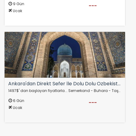
9 Gün
---
Ucak
Ankara'dan Direkt Sefer İle Dolu Dolu Özbekistan Turu Rotası
1497$' dan başlayan fiyatlarla... Semerkand - Buhara - Taşkent AJet Hava Yolları
6 Gün
---
Ucak